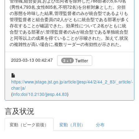
管理職,組合委員,および出向者を除外した788部署の5,670名
(男性4,793名,女性805名,不明72名)を分析対象とした。分担
の形態を吟味した結果,管理監督者のみが統合型であるよりも
管理監督者と組合委員の2人がともに統合型である部署が多く
存在することが確認できた。効果性について,2名がともに統
合型である部署が,管理監督者のみが統合型である単独統合型
と同等以上の成果を得ていることが示唆された。加えて,状況
の複雑性が高い場合に,複数リーダーの有効性が示された。
2023-03-13 00:42:47
Twitter
3 + 1
https://www.jstage.jst.go.jp/article/jjesp/44/2/44_2_83/_article/-
char/ja/
(
info:doi/10.2130/jjesp.44.83
)
言及状況
変動（ピーク前後）
変動（月別）
分布