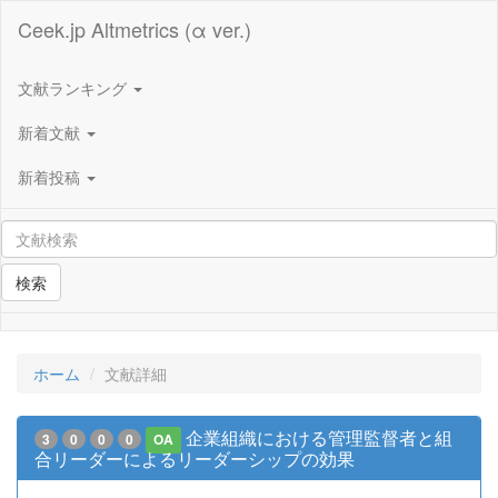
Ceek.jp Altmetrics (α ver.)
文献ランキング
新着文献
新着投稿
検索
ホーム
文献詳細
企業組織における管理監督者と組
3
0
0
0
OA
合リーダーによるリーダーシップの効果