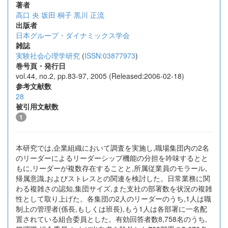
著者
高口 央
坂田 桐子
黒川 正流
出版者
日本グループ・ダイナミックス学会
雑誌
実験社会心理学研究
(
ISSN:03877973
)
巻号頁・発行日
vol.44, no.2, pp.83-97, 2005 (Released:2006-02-18)
参考文献数
28
被引用文献数
1
本研究では,企業組織において調査を実施し,職場集団内の2名
のリーダーによるリーダーシップ機能の分担を吟味するとと
もに,リーダーが複数存在することと,所属従業員のモラール,
帰属意識,およびストレスとの関連を検討した。日常業務に関
わる複雑さの認知,集団サイズ,また支社の部署数を状況の複雑
性として取り上げた。各集団の2人のリーダーのうち,1人は職
制上の管理者(係長,もしくは班長),もう1人は各部署に一名配
置されている組合委員とした。有効回答者数8,758名のうち,