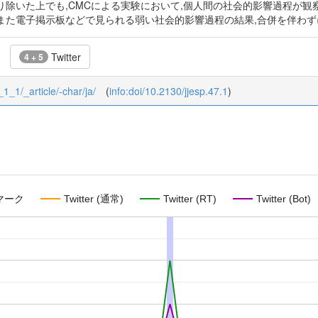
り除いた上でも,CMCによる実験において,個人間の社会的影響過程が観
また電子掲示板などで見られる弱い社会的影響過程の結果,合併を伴わ
Twitter
4 + 5
_1_1/_article/-char/ja/
(
info:doi/10.2130/jjesp.47.1
)
マーク
Twitter (通常)
Twitter (RT)
Twitter (Bot)