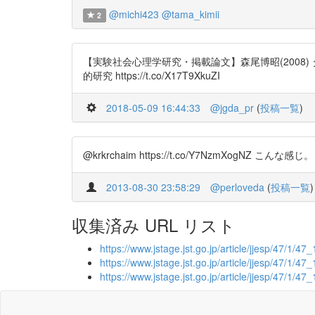
@michi423
@tama_kimii
2
【実験社会心理学研究・掲載論文】森尾博昭(200
的研究 https://t.co/X17T9XkuZI
2018-05-09 16:44:33
@jgda_pr
(
投稿一覧
)
@krkrchaim https://t.co/Y7NzmXogNZ こんな感じ。
2013-08-30 23:58:29
@perloveda
(
投稿一覧
)
収集済み URL リスト
https://www.jstage.jst.go.jp/article/jjesp/47/1/47_
https://www.jstage.jst.go.jp/article/jjesp/47/1/47_
https://www.jstage.jst.go.jp/article/jjesp/47/1/47