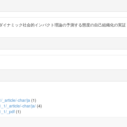
8) ダイナミック社会的インパクト理論の予測する態度の自己組織化の実
1/_article/-char/ja
(1)
1_1/_article/-char/ja/
(4)
_1_1/_pdf
(1)