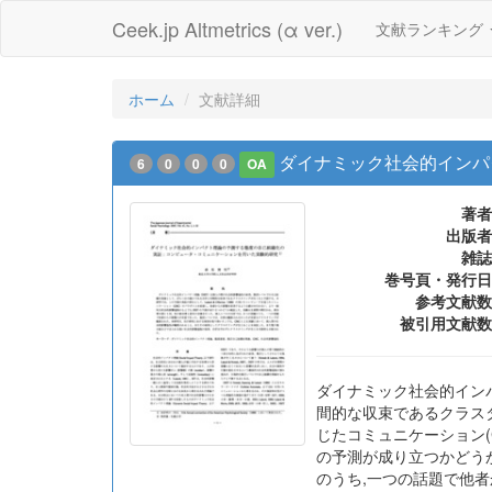
Ceek.jp Altmetrics (α ver.)
文献ランキング
ホーム
文献詳細
ダイナミック社会的インパ
6
0
0
0
OA
著者
出版者
雑誌
巻号頁・発行日
参考文献数
被引用文献数
ダイナミック社会的インパ
間的な収束であるクラスタリ
じたコミュニケーション(
の予測が成り立つかどうか
のうち,一つの話題で他