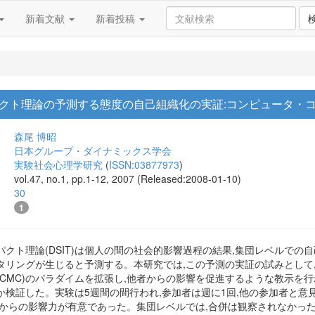
新着文献
新着投稿
クト理論の予測する態度の自己組織化の実証:コンピュータ・
森尾 博昭
日本グループ・ダイナミックス学会
実験社会心理学研究
(
ISSN:03877973
)
vol.47, no.1, pp.1-12, 2007 (Released:2008-01-10)
30
1
クト理論(DSIT)は個人の間の社会的影響過程の結果,集団レベルでの
ングが生じると予測する。本研究では,この予測の実証の試みとして,Latané 
CMC)のパラダイムを拡張し,他者からの影響を促進するような教示を行
検証した。実験は5週間の間行われ,参加者は週に1回,他の参加者と意
者からの影響力が有意であった。集団レベルでは,合併は観察されなかっ