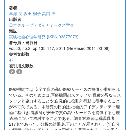
著者
早瀬 良
坂田 桐子
高口 央
出版者
日本グループ・ダイナミックス学会
雑誌
実験社会心理学研究
(
ISSN:03877973
)
巻号頁・発行日
vol.50, no.2, pp.135-147, 2011 (Released:2011-03-08)
参考文献数
47
被引用文献数
2
1
医療機関では,安全で質の高い医療サービスの提供が求められ
ている。そのためには,医療機関のスタッフが,職種の異なるス
タッフと協力することや,自発的に役割外行動に従事すること
が不可欠である。本研究の目的は,社会的アイデンティティ理
論に基づき,看護師が安全で質の高いサービスを提供する心理
過程について検討することである。調査対象者は看護職者
217名であった。分析の結果,以下のことが示された。(1)自分
の職種に誇りを感じることと同僚から尊重されることの両方