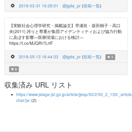
2019-03-31 16:29:01
@jgda_pr
(
投稿一覧
)
【実験社会心理学研究・掲載論文】早瀬良・坂田桐子・高口
央(2011) 誇りと尊重が集団アイデンティティおよび協力行動
に及ぼす影響―医療現場における検討―
https://t.co/MJQRr7LrtF
2018-05-13 16:44:33
@jgda_pr
(
投稿一覧
)
1
0
収集済み URL リスト
https://www.jstage.jst.go.jp/article/jjesp/50/2/50_2_135/_article
char/ja/
(2)