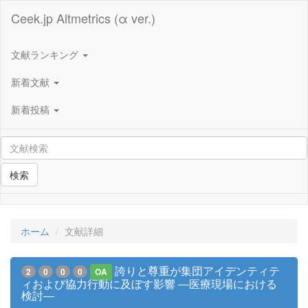
Ceek.jp Altmetrics (α ver.)
文献ランキング
新着文献
新着投稿
検索
ホーム
文献詳細
誇りと尊重が集団アイデンティテ
2
0
0
0
OA
ィおよび協力行動に及ぼす影響 ―医療現場における
検討―