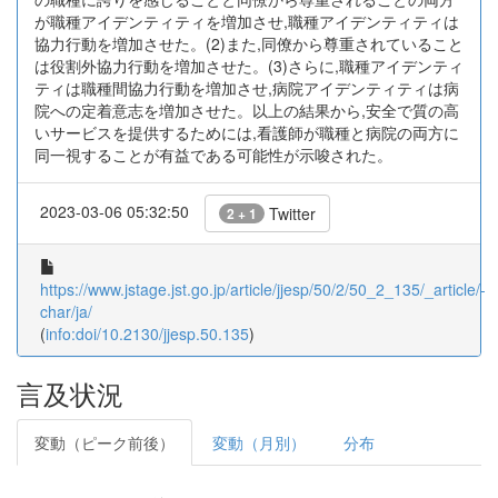
が職種アイデンティティを増加させ,職種アイデンティティは
協力行動を増加させた。(2)また,同僚から尊重されていること
は役割外協力行動を増加させた。(3)さらに,職種アイデンティ
ティは職種間協力行動を増加させ,病院アイデンティティは病
院への定着意志を増加させた。以上の結果から,安全で質の高
いサービスを提供するためには,看護師が職種と病院の両方に
同一視することが有益である可能性が示唆された。
2023-03-06 05:32:50
Twitter
2 + 1
https://www.jstage.jst.go.jp/article/jjesp/50/2/50_2_135/_article/-
char/ja/
(
info:doi/10.2130/jjesp.50.135
)
言及状況
変動（ピーク前後）
変動（月別）
分布