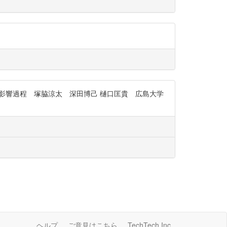
ぼす影響過程 塚脇涼太 深田博己 樋口匡貴 広島大学
ヘルプ
ご意見はこちら
TechTech Inc.