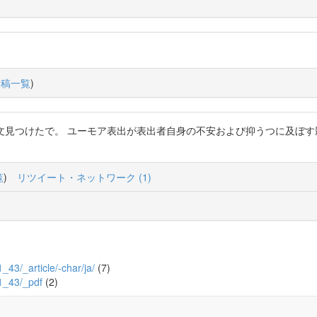
投稿一覧
)
面白い論文見つけたで。 ユーモア表出が表出者自身の不安および抑うつに及
覧
)
リツイート・ネットワーク (1)
1_43/_article/-char/ja/
(7)
_1_43/_pdf
(2)