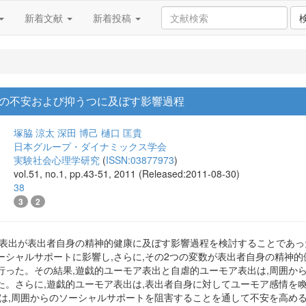
新着文献
新着投稿
の不安および抑うつに及ぼす影響過程
塚脇 涼太
深田 博己
樋口 匡貴
日本グループ・ダイナミックス学会
実験社会心理学研究
(
ISSN:03877973
)
vol.51, no.1, pp.43-51, 2011 (Released:2011-08-30)
38
3
2
ア表出が表出者自身の精神的健康に及ぼす影響過程を検討することであっ
ーシャルサポートに影響し,さらに,その2つの変数が表出者自身の精神的
行った。その結果,遊戯的ユーモア表出と自虐的ユーモア表出は,周囲か
た。さらに,遊戯的ユーモア表出は,表出者自身に対してユーモア感情を
出は,周囲からのソーシャルサポートを阻害することを通して不安を高め