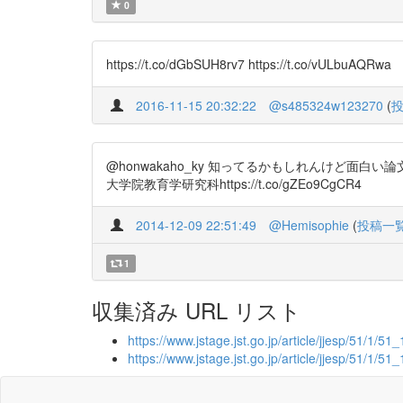
0
https://t.co/dGbSUH8rv7 https://t.co/vULbuAQRwa
2016-11-15 20:32:22
@s485324w123270
(
@honwakaho_ky 知ってるかもしれんけど
大学院教育学研究科https://t.co/gZEo9CgCR4
2014-12-09 22:51:49
@Hemisophie
(
投稿一
1
収集済み URL リスト
https://www.jstage.jst.go.jp/article/jjesp/51/1/51_
https://www.jstage.jst.go.jp/article/jjesp/51/1/51