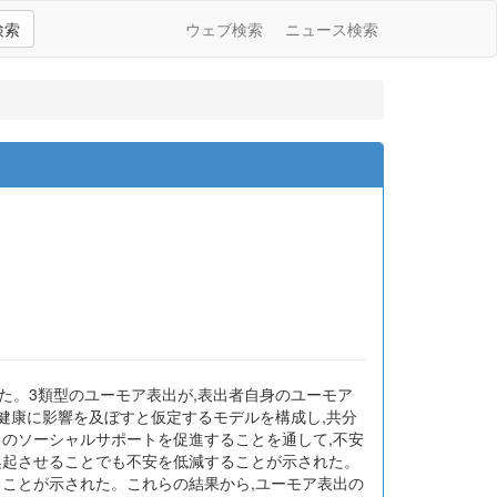
検索
ウェブ検索
ニュース検索
た。3類型のユーモア表出が,表出者自身のユーモア
健康に影響を及ぼすと仮定するモデルを構成し,共分
らのソーシャルサポートを促進することを通して,不安
喚起させることでも不安を低減することが示された。
ることが示された。これらの結果から,ユーモア表出の