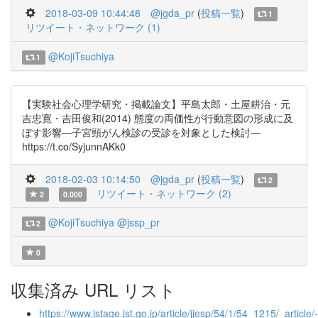
2018-03-09 10:44:48
@jgda_pr
(
投稿一覧
)
1
リツイート・ネットワーク (1)
@KojiTsuchiya
1
【実験社会心理学研究・掲載論文】平島太郎・土屋耕治・元
吉忠寛・吉田俊和(2014) 態度の両価性が行動意図の形成に及
ぼす影響―子宮頸がん検診の受診を対象とした検討―
https://t.co/SyjunnAKk0
2018-02-03 10:14:50
@jgda_pr
(
投稿一覧
)
2
リツイート・ネットワーク (2)
2
0.000
@KojiTsuchiya
@jssp_pr
2
0
収集済み URL リスト
https://www.jstage.jst.go.jp/article/jjesp/54/1/54_1215/_article/-