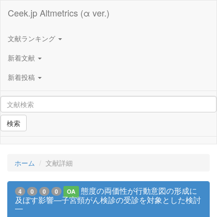
Ceek.jp Altmetrics (α ver.)
文献ランキング
新着文献
新着投稿
検索
ホーム
文献詳細
態度の両価性が行動意図の形成に
4
0
0
0
OA
及ぼす影響―子宮頸がん検診の受診を対象とした検討
―