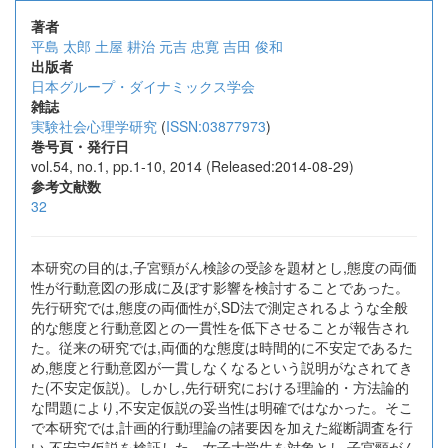
著者
平島 太郎
土屋 耕治
元吉 忠寛
吉田 俊和
出版者
日本グループ・ダイナミックス学会
雑誌
実験社会心理学研究
(
ISSN:03877973
)
巻号頁・発行日
vol.54, no.1, pp.1-10, 2014 (Released:2014-08-29)
参考文献数
32
本研究の目的は,子宮頸がん検診の受診を題材とし,態度の両価
性が行動意図の形成に及ぼす影響を検討することであった。
先行研究では,態度の両価性が,SD法で測定されるような全般
的な態度と行動意図との一貫性を低下させることが報告され
た。従来の研究では,両価的な態度は時間的に不安定であるた
め,態度と行動意図が一貫しなくなるという説明がなされてき
た(不安定仮説)。しかし,先行研究における理論的・方法論的
な問題により,不安定仮説の妥当性は明確ではなかった。そこ
で本研究では,計画的行動理論の諸要因を加えた縦断調査を行
い,不安定仮説を検証した。女子大学生を対象とし,子宮頸がん