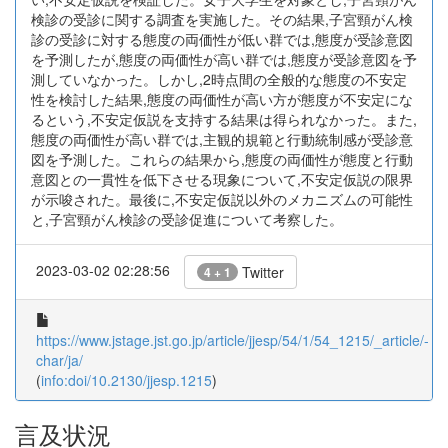
検診の受診に関する調査を実施した。その結果,子宮頸がん検
診の受診に対する態度の両価性が低い群では,態度が受診意図
を予測したが,態度の両価性が高い群では,態度が受診意図を予
測していなかった。しかし,2時点間の全般的な態度の不安定
性を検討した結果,態度の両価性が高い方が態度が不安定にな
るという,不安定仮説を支持する結果は得られなかった。また,
態度の両価性が高い群では,主観的規範と行動統制感が受診意
図を予測した。これらの結果から,態度の両価性が態度と行動
意図との一貫性を低下させる現象について,不安定仮説の限界
が示唆された。最後に,不安定仮説以外のメカニズムの可能性
と,子宮頸がん検診の受診促進について考察した。
2023-03-02 02:28:56
Twitter
4 + 1
https://www.jstage.jst.go.jp/article/jjesp/54/1/54_1215/_article/-
char/ja/
(
info:doi/10.2130/jjesp.1215
)
言及状況