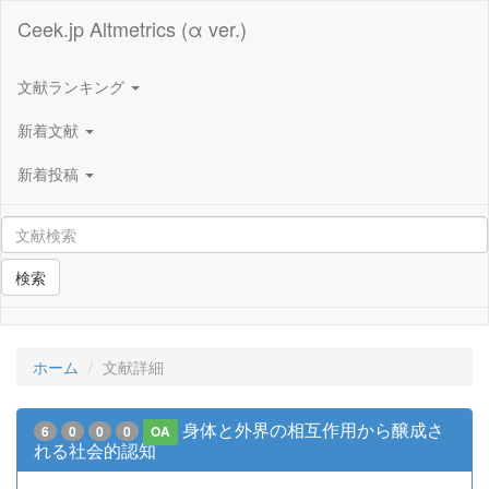
Ceek.jp Altmetrics (α ver.)
文献ランキング
新着文献
新着投稿
検索
ホーム
文献詳細
身体と外界の相互作用から醸成さ
6
0
0
0
OA
れる社会的認知