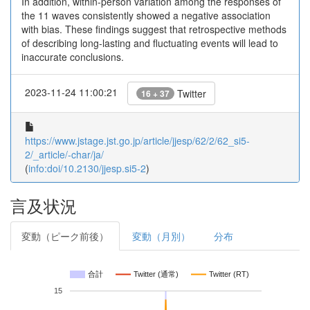
In addition, within-person variation among the responses of
the 11 waves consistently showed a negative association
with bias. These findings suggest that retrospective methods
of describing long-lasting and fluctuating events will lead to
inaccurate conclusions.
2023-11-24 11:00:21
Twitter
16 + 37
https://www.jstage.jst.go.jp/article/jjesp/62/2/62_si5-
2/_article/-char/ja/
(
info:doi/10.2130/jjesp.si5-2
)
言及状況
変動（ピーク前後）
変動（月別）
分布
合計
Twitter (通常)
Twitter (RT)
15