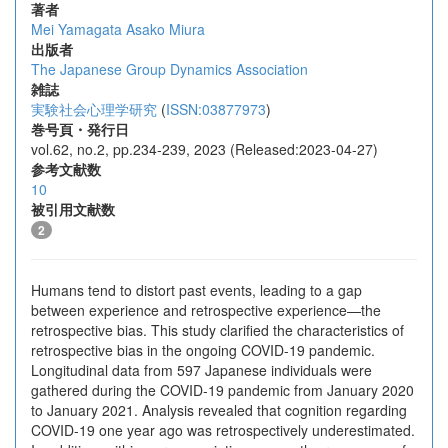
著者
Mei Yamagata
Asako Miura
出版者
The Japanese Group Dynamics Association
雑誌
実験社会心理学研究
(
ISSN:03877973
)
巻号頁・発行日
vol.62, no.2, pp.234-239, 2023 (Released:2023-04-27)
参考文献数
10
被引用文献数
2
Humans tend to distort past events, leading to a gap
between experience and retrospective experience—the
retrospective bias. This study clarified the characteristics of
retrospective bias in the ongoing COVID-19 pandemic.
Longitudinal data from 597 Japanese individuals were
gathered during the COVID-19 pandemic from January 2020
to January 2021. Analysis revealed that cognition regarding
COVID-19 one year ago was retrospectively underestimated.