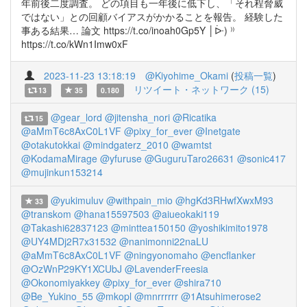
年前後二度調査。 どの項目も一年後に低下し、「それ程脅威
ではない」との回顧バイアスがかかることを報告。 経験した
事ある結果… 論文 https://t.co/inoah0Gp5Y │ᐕ) ⁾⁾
https://t.co/kWn1Imw0xF
2023-11-23 13:18:19
@Kiyohime_Okami
(
投稿一覧
)
リツイート・ネットワーク (15)
13
35
0.180
@gear_lord
@jitensha_nori
@Ricatika
15
@aMmT6c8AxC0L1VF
@pixy_for_ever
@Inetgate
@otakutokkai
@mindgaterz_2010
@wamtst
@KodamaMirage
@yfuruse
@GuguruTaro26631
@sonic417
@mujinkun153214
@yukimuluv
@withpain_mio
@hgKd3RHwfXwxM93
33
@transkom
@hana15597503
@aiueokaki119
@Takashi62837123
@minttea150150
@yoshikimito1978
@UY4MDj2R7x31532
@nanimonni22naLU
@aMmT6c8AxC0L1VF
@ningyonomaho
@encflanker
@OzWnP29KY1XCUbJ
@LavenderFreesia
@Okonomiyakkey
@pixy_for_ever
@shira710
@Be_Yukino_55
@mkopl
@mnrrrrrr
@1Atsuhimerose2