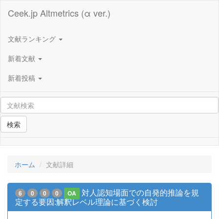
Ceek.jp Altmetrics (α ver.)
文献ランキング
新着文献
新着投稿
検索
ホーム
文献詳細
対人認知場面での自発的推論を規
6
0
0
0
OA
定する要因:解釈レベル理論に基づく検討