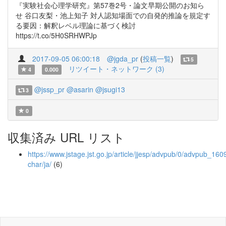
『実験社会心理学研究』第57巻2号・論文早期公開のお知ら
せ 谷口友梨・池上知子 対人認知場面での自発的推論を規定す
る要因：解釈レベル理論に基づく検討
https://t.co/5H0SRHWPJp
2017-09-05 06:00:18
@jgda_pr
(
投稿一覧
)
5
リツイート・ネットワーク (3)
4
0.000
@jssp_pr
@asarin
@jsugi13
3
0
収集済み URL リスト
https://www.jstage.jst.go.jp/article/jjesp/advpub/0/advpub_1609
char/ja/
(6)