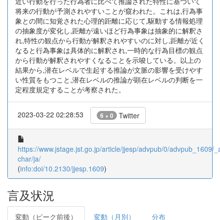
近い行動を行った行為者に比べて推論された特性に基づいて
将来の行動が予測されやすいことが窺われた。これは,行為事
象との間に知覚された心理的距離に応じて,駆動する情報処理
の抽象度が変化し,距離が遠いほど行為事象は抽象的に解釈さ
れ,特性の観点から行動が解釈されやすいのに対し,距離が近く
なると行為事象は具体的に解釈され,一時的な行為目標の観点
から行動が解釈されやすくなることを示唆している。以上の
結果から,潜在レベルで生起する推論が文脈の影響を受けやす
い性質をもつこと,潜在レベルの推論が顕在レベルの判断を一
定程度規定することが考察された。
2023-03-22 02:28:53
Twitter
6 + 0
https://www.jstage.jst.go.jp/article/jjesp/advpub/0/advpub_1609/_ar
char/ja/
(
info:doi/10.2130/jjesp.1609
)
言及状況
変動（ピーク前後）
変動（月別）
分布