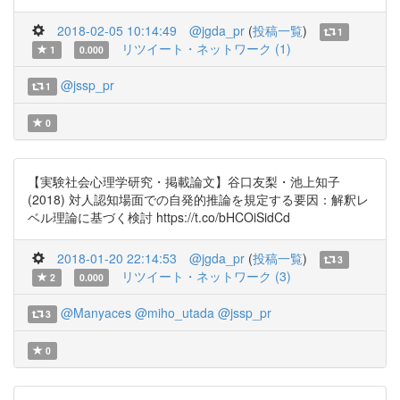
2018-02-05 10:14:49
@jgda_pr
(
投稿一覧
)
1
リツイート・ネットワーク (1)
1
0.000
@jssp_pr
1
0
【実験社会心理学研究・掲載論文】谷口友梨・池上知子
(2018) 対人認知場面での自発的推論を規定する要因：解釈レ
ベル理論に基づく検討 https://t.co/bHCOiSidCd
2018-01-20 22:14:53
@jgda_pr
(
投稿一覧
)
3
リツイート・ネットワーク (3)
2
0.000
@Manyaces
@miho_utada
@jssp_pr
3
0