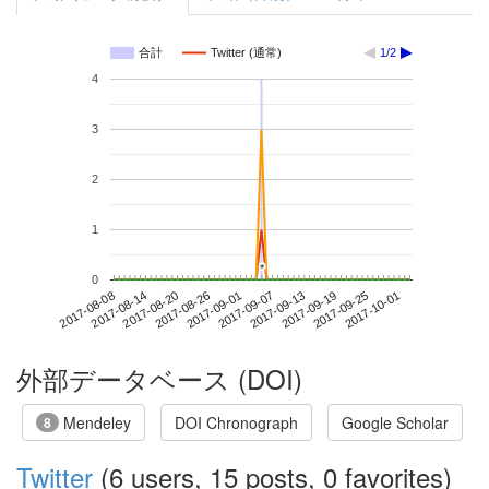
合計
Twitter (通常)
1/2
4
3
2
1
*
*
0
2017-09-25
2017-08-08
2017-08-26
2017-09-13
2017-10-01
2017-08-14
2017-09-01
2017-09-19
2017-08-20
2017-09-07
外部データベース (DOI)
Mendeley
DOI Chronograph
Google Scholar
8
Twitter
(6 users, 15 posts, 0 favorites)