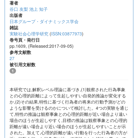
著者
谷口 友梨
池上 知子
出版者
日本グループ・ダイナミックス学会
雑誌
実験社会心理学研究
(
ISSN:03877973
)
巻号頁・発行日
pp.1609, (Released:2017-09-05)
参考文献数
27
被引用文献数
1
本研究では,解釈レベル理論に基づき,(1)観察された行為事象
との心理的距離によって生起しやすい自発的推論が変化する
か,(2)その結果,特性に基づく行為者の将来の行動予測がどの
ような影響を受けるのかについて検討した。4つの実験を通じ
て,特性の推論は観察事象との心理的距離が近い場合より遠い
場合のほうが生起しやすく,目標の推論は観察事象との心理的
距離が遠い場合より近い場合のほうが生起しやすいことが示
された。加えて,心理的距離が遠い行動を行った行為者の方が