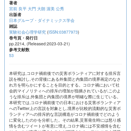
著者
宮前 良平
大門 大朗
渥美 公秀
出版者
日本グループ・ダイナミックス学会
雑誌
実験社会心理学研究
(
ISSN:03877973
)
巻号頁・発行日
pp.2214, (Released:2023-03-21)
参考文献数
53
本研究は,コロナ禍前後での災害ボランティアに対する排斥言
説を検討し,その背後にある外集団と内集団の境界画定のなさ
れ方を明らかにすることを目的とする。コロナ禍において社
会的マイノリティへの排斥の増加が指摘されているが,このよ
うな排斥は,外集団と内集団の境界が明確な際に生じている。
本研究では,コロナ禍前後での日本における災害ボランティア
へのTwitter上の言説を対象とし,境界が比較的流動的な災害ボ
ランティアへの排斥的な言説構造がコロナ禍前後でどのよう
に変化したのかを分析した。その結果,災害発生時には怒り感
情を含むツイートが有意に増え,コロナ禍には不安感情を含む