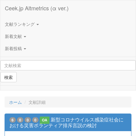
Ceek.jp Altmetrics (α ver.)
文献ランキング
新着文献
新着投稿
検索
ホーム
文献詳細
新型コロナウイルス感染症社会に
6
0
0
0
OA
おける災害ボランティア排斥言説の検討