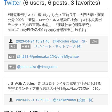
Twitter
(6 users, 6 posts, 3 favorites)
#研究事例リストに追加しました：宮前良平・大門大朗・渥美
公秀 2023 「新型コロナウイルス感染症社会における災害ボ
ランティア排斥言説の検討」 『実験社会心理学研究』
https://t.co/yEhTvZzl9f ※お知らせ感謝申し上げます
2023-04-24 13:21:48
@khcoder
(
投稿一覧
)
4
リツイート・ネットワーク (4)
3
0.354
@n291
@petersaka
@RyoheiMiyamae
4
@petersaka
@rimoguche
2
J-STAGE Articles - 新型コロナウイルス感染症社会における
災害ボランティア排斥言説の検討 https://t.co/73XGxm510p
2023-03-21 12:53:36
@hirokazuarai
(
投稿一覧
)