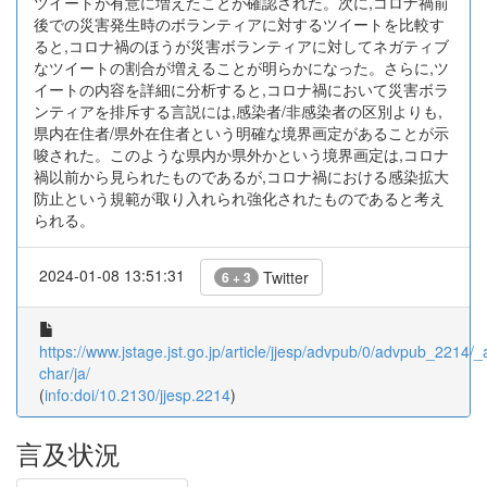
ツイートが有意に増えたことが確認された。次に,コロナ禍前
後での災害発生時のボランティアに対するツイートを比較す
ると,コロナ禍のほうが災害ボランティアに対してネガティブ
なツイートの割合が増えることが明らかになった。さらに,ツ
イートの内容を詳細に分析すると,コロナ禍において災害ボラ
ンティアを排斥する言説には,感染者/非感染者の区別よりも,
県内在住者/県外在住者という明確な境界画定があることが示
唆された。このような県内か県外かという境界画定は,コロナ
禍以前から見られたものであるが,コロナ禍における感染拡大
防止という規範が取り入れられ強化されたものであると考え
られる。
2024-01-08 13:51:31
Twitter
6 + 3
https://www.jstage.jst.go.jp/article/jjesp/advpub/0/advpub_2214/_ar
char/ja/
(
info:doi/10.2130/jjesp.2214
)
言及状況