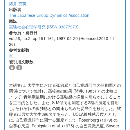
諸井 克英
出版者
The Japanese Group Dynamics Association
雑誌
実験社会心理学研究
(
ISSN:03877973
)
巻号頁・発行日
vol.26, no.2, pp.151-161, 1987-02-20 (Released:2010-11-
26)
参考文献数
30
被引用文献数
6
4
本研究は, 大学生における孤独感と自己意識傾向の諸側面との
関係について検討し, 高校生の結果 (諸井, 1985) との比較に
よって, 青年期後期における孤独感の様相を明らかにすること
を主目的とした。また, S-M傾向を測定する2種の測定を併用
し, それぞれの孤独感との関連も含めた妥当性を検討した。被
験者は男女大学生396名であった。UCLA孤独感尺度ととも
に, 自己意識傾向に関する測度として, Rosenberg (1979) の
自尊心尺度, Fenigstein et al. (1975) の自己意識尺度, Snyder