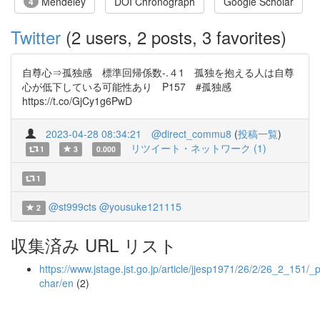
Mendeley
DOI Chronograph
Google Scholar
4
Twitter
(2 users, 2 posts, 3 favorites)
自尊心⇒孤独感 標準回帰係数‐.４1 孤独を抱える人は自尊
心が低下している可能性あり P157 #孤独感
https://t.co/GjCy1g6PwD
2023-04-28 08:34:21
@direct_commu8
(
投稿一覧
)
リツイート・ネットワーク (1)
1
3
0.000
1
@st999cts
@yousuke121115
2
収集済み URL リスト
https://www.jstage.jst.go.jp/article/jjesp1971/26/2/26_2_151/_p
char/en
(2)