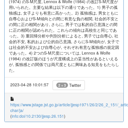
(1974) のS-M尺度, Lennox & Wolfe (1984) の改訂S-M尺度が
用いられた。主要な結果は以下の通りであった。1) 男子の孤
独感は, 女子よりも有意に高かった。2) 孤独感は, 男女ともに
自尊心およびS-M傾向との間に有意な負の相関, 社会的不安と
の間に正の相関があり, さらに, 男子では私的自己意識との間
に正の相関が認められた。これらの傾向は高校生と同じであ
った。3) 重回帰分析や判別分析によると, 男子では自尊心, 社
会的不安, 私的および公的自己意識, さらにS-M傾向が, 女子で
は社会的不安および自尊心が, それぞれ有意な孤独感の規定因
であった。4) 2つのS-M尺度については, Lennox & Wolfe
(1984) の改訂版のほうが尺度構成上の妥当性があるといえる
が, 孤独感との関係では両尺度ともに興味ある知見をもたらし
た。
2023-04-28 10:01:57
Twitter
2 + 3
https://www.jstage.jst.go.jp/article/jjesp1971/26/2/26_2_151/_artic
char/ja/
(
info:doi/10.2130/jjesp.26.151
)