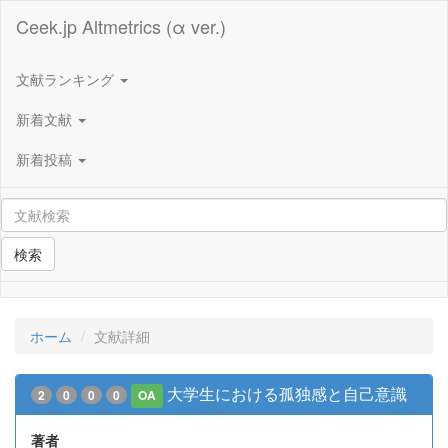
Ceek.jp Altmetrics (α ver.)
文献ランキング
新着文献
新着投稿
検索
ホーム
文献詳細
大学生における孤独感と自己意識
2
0
0
0
OA
著者