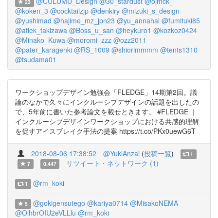
@CULUMU_Design
@30_stardust
@ojmck_
23
@koken_3
@cocktailzjp
@denkiry
@mizuki_s_design
@yushimad
@hajime_mz_jpn23
@yu_annahal
@fumituki85
@atiek_takizawa
@Boss_u_san
@heykuro1
@kozkoz0424
@Minako_Kuwa
@moromi_zzz
@ozz2011
@pater_karagenki
@RS_1009
@shiorimmmm
@tents1310
@tsudama01
ワークショップデザイン勉強会「FLEDGE」14期第2回。議
論のなかで久々にインクルーシブデザインの話題を出したの
で、5年前に書いた参考論文を載せときます。 #FLEDGE ｜
インクルーシブデザインワークショップにおける共感的理解
を促すアイスブレイク手法の提案 https://t.co/PKx0uewG6T
2018-08-06 17:38:52
@YukiAnzai
(
投稿一覧
)
1
リツイート・ネットワーク (1)
7
0.447
@rm_koki
1
@gokigensutego
@kariya0714
@MisakoNEMA
5
@OlhbrOIU2eVLLlu
@rm_koki