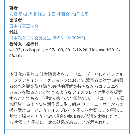
著者
安斎 勇樹
塩瀬 隆之
山田 小百合
水町 衣里
出版者
日本教育工学会
雑誌
日本教育工学会論文誌
(
ISSN:13498290
)
巻号頁・発行日
vol.37, no.Suppl., pp.97-100, 2013-12-20 (Released:2016-
08-10)
本研究の目的は,視覚障害者をリードユーザーとしたインクル
ーシブデザインワークショップにおいて,障害者に対する晴眼
者の先入観を取り除き,共感的理解を持ちながらコミュニケー
ションを取ることができるようなアイスブレイク手法を提案
することである.「視覚が奪われた状態で,リードユーザーが日
常経験するような生活作業に取り組み,リードユーザーから支
援を受ける」というアイスブレイク手法を考案し,この手法に
基づく場合とそうでない場合の参加者の発話を比較したとこ
ろ,考案した手法に一定の効果があることが示された.