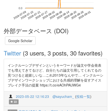
0.0
2018-08-26
2018-07-09
2018-07-27
2018-08-14
2018-09-01
2018-07-15
2018-08-02
2018-08-20
2018-07-21
2018-08-08
外部データベース (DOI)
Google Scholar
Twitter
(3 users, 3 posts, 30 favorites)
インクルーシブデザインというキーワードが論文や学会発表
でも増えてきてるけど、自分たちの論文引用してくれてるの
見つけると超嬉しいな…これ2013年なんやで… インクルーシ
ブデザインワークショップにおける共感的理解を促すアイス
ブレイク手法の提案 https://t.co/eAOhPAUWG4
2023-05-22 12:16:23
@sayucham_
(
投稿一覧
)
22