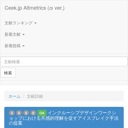
Ceek.jp Altmetrics (α ver.)
文献ランキング
新着文献
新着投稿
検索
ホーム
文献詳細
インクルーシブデザインワークシ
3
0
0
0
OA
ョップにおける共感的理解を促すアイスブレイク手法
の提案