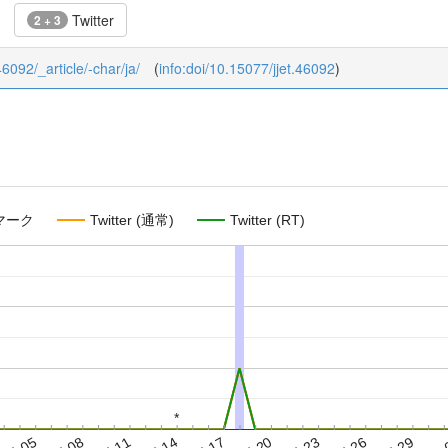
Twitter
2 + 3
46092/_article/-char/ja/
(
info:doi/10.15077/jjet.46092
)
マーク
Twitter (通常)
Twitter (RT)
*
*