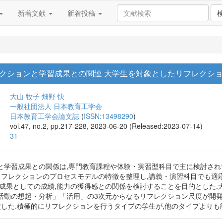
新着文献
新着投稿
クションと学習成果との関連 大学生を対象としたリフレクシ
大山 牧子
畑野 快
一般社団法人 日本教育工学会
日本教育工学会論文誌
(
ISSN:13498290
)
vol.47, no.2, pp.217-228, 2023-06-20 (Released:2023-07-14)
31
と学習成果との関係は,専門教育課程や体験・実習型科目で主に検討され
,リフレクションのプロセスモデルの特徴を整理し,講義・演習科目でも
成果としての成績,能力の獲得感との関係を検討することを目的とした.大
活動の想起・分析」「活用」の3次元からなるリフレクション尺度が開発さ
定した.積極的にリフレクションを行うタイプの学生が,他のタイプよりも