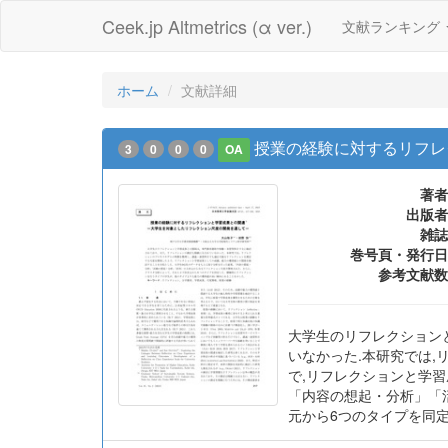
Ceek.jp Altmetrics (α ver.)
文献ランキング
ホーム
文献詳細
授業の経験に対するリフレ
3
0
0
0
OA
著者
出版者
雑誌
巻号頁・発行日
参考文献数
大学生のリフレクション
いなかった.本研究では
で,リフレクションと学習
「内容の想起・分析」「
元から6つのタイプを同