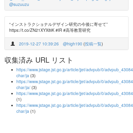
@suzuuzu
“インストラクショナルデザイン研究の今後に寄せて”
https://t.co/ZN21XYX8iK #IR #高等教育研究
2019-12-27 10:39:26
@high190
(
投稿一覧
)
収集済み URL リスト
https://www.jstage.jst.go.jp/article/jjet/advpub/0/advpub_43084/
char/ja
(3)
https://www.jstage.jst.go.jp/article/jjet/advpub/0/advpub_43084/
char/ja/
(3)
https://www.jstage.jst.go.jp/article/jjet/advpub/0/advpub_4308
(1)
https://www.jstage.jst.go.jp/article/jjet/advpub/0/advpub_43084
char/ja
(1)