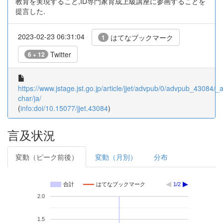
教育を実現すること,ID専門家育成上級講座に参画することを
提言した.
2023-02-23 06:31:04
はてなブックマーク
1
Twitter
6 + 12
https://www.jstage.jst.go.jp/article/jjet/advpub/0/advpub_43084/_ar
char/ja/
(
info:doi/10.15077/jjet.43084
)
言及状況
変動（ピーク前後）
変動（月別）
分布
合計
はてなブックマーク
1/2
2.0
1.5