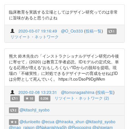
臨床教育を実践する立場としてはデザイン研究ってのは非常
に旨味があると思うのよね
2020-03-07 19:16:49
@O_Oo333
(
投稿一覧
)
1
リツイート・ネットワーク
熊大 鈴木先生の「インストラクショナルデザイン研究の今後
に寄せて」(2020) は教育工学者必読。IDモデルの定式化、単
なる応用が増える"おもしろくない"IDからの脱却を提唱。現
場の「不確実性」に対処できるデザイナーの育成をせねばID
は分野として死んでいく。 https://t.co/DsoP9DgWkm
2020-02-08 13:23:31
@tomonagashima
(
投稿一覧
)
リツイート・ネットワーク (2)
1
10
0.236
@kitaohji_syobo
2
@dunloeito
@ecua
@hiraoka_shun
@kitaohji_syobo
9
@mao_raison
@NakanishiyaSh
@Ryocoping
@shigejam