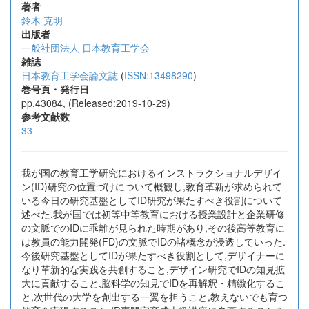
著者
鈴木 克明
出版者
一般社団法人 日本教育工学会
雑誌
日本教育工学会論文誌
(
ISSN:13498290
)
巻号頁・発行日
pp.43084, (Released:2019-10-29)
参考文献数
33
我が国の教育工学研究におけるインストラクショナルデザイ
ン(ID)研究の位置づけについて概観し,教育革新が求められて
いる今日の研究基盤としてID研究が果たすべき役割について
述べた.我が国では初等中等教育における授業設計と企業研修
の文脈でのIDに乖離が見られた時期があり,その後高等教育に
は教員の能力開発(FD)の文脈でIDの諸概念が浸透していった.
今後研究基盤としてIDが果たすべき役割として,デザイナーに
なり革新的な実践を共創すること,デザイン研究でIDの知見拡
大に貢献すること,脳科学の知見でIDを再解釈・精緻化するこ
と,次世代の大学を創出する一翼を担うこと,教えないでも育つ