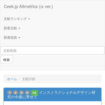
Ceek.jp Altmetrics (α ver.)
文献ランキング
新着文献
新着投稿
検索
ホーム
文献詳細
インストラクショナルデザイン研
7
0
0
0
OA
究の今後に寄せて