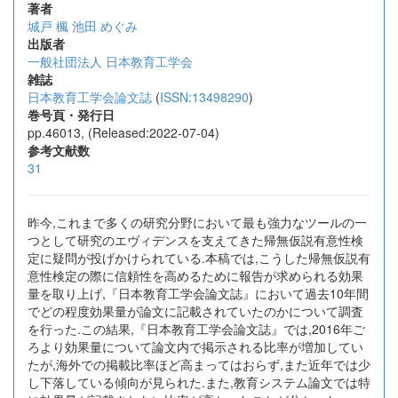
著者
城戸 楓
池田 めぐみ
出版者
一般社団法人 日本教育工学会
雑誌
日本教育工学会論文誌
(
ISSN:13498290
)
巻号頁・発行日
pp.46013, (Released:2022-07-04)
参考文献数
31
昨今,これまで多くの研究分野において最も強力なツールの一
つとして研究のエヴィデンスを支えてきた帰無仮説有意性検
定に疑問が投げかけられている.本稿では,こうした帰無仮説有
意性検定の際に信頼性を高めるために報告が求められる効果
量を取り上げ,『日本教育工学会論文誌』において過去10年間
でどの程度効果量が論文に記載されていたのかについて調査
を行った.この結果,『日本教育工学会論文誌』では,2016年ご
ろより効果量について論文内で掲示される比率が増加してい
たが,海外での掲載比率ほど高まってはおらず,また近年では少
し下落している傾向が見られた.また,教育システム論文では特