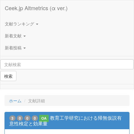
Ceek.jp Altmetrics (α ver.)
文献ランキング
新着文献
新着投稿
検索
ホーム
文献詳細
教育工学研究における帰無仮説有
3
0
0
0
OA
意性検定と効果量