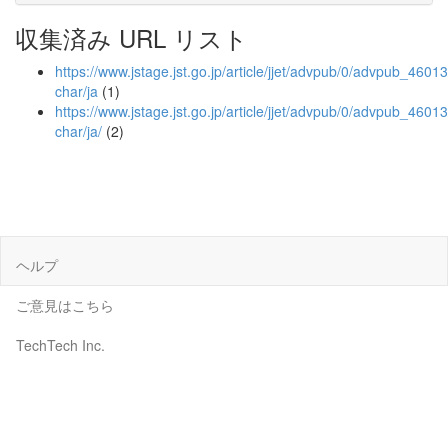
収集済み URL リスト
https://www.jstage.jst.go.jp/article/jjet/advpub/0/advpub_46013/
char/ja
(1)
https://www.jstage.jst.go.jp/article/jjet/advpub/0/advpub_46013/
char/ja/
(2)
ヘルプ
ご意見はこちら
TechTech Inc.