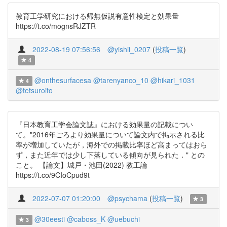
教育工学研究における帰無仮説有意性検定と効果量
https://t.co/mognsRJZTR
2022-08-19 07:56:56
@yishii_0207
(
投稿一覧
)
4
@onthesurfacesa
@tarenyanco_10
@hikari_1031
4
@tetsuroito
『日本教育工学会論文誌』における効果量の記載につい
て。"2016年ごろより効果量について論文内で掲示される比
率が増加していたが，海外での掲載比率ほど高まってはおら
ず，また近年では少し下落している傾向が見られた．" との
こと。 【論文】城戸・池田(2022) 教工論
https://t.co/9CIoCpud9t
2022-07-07 01:20:00
@psychama
(
投稿一覧
)
3
@30eesti
@caboss_K
@uebuchi
3