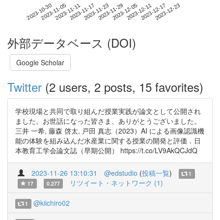
2023-12-17
2023-10-30
2023-11-17
2023-12-05
2023-12-23
2023-11-05
2023-11-23
2023-12-11
2023-11-11
2023-11-29
外部データベース (DOI)
Google Scholar
Twitter
(2 users, 2 posts, 15 favorites)
学校現場と共同で取り組んだ授業実践が論文として公開され
ました。お世話になった皆さま、ありがとうございました。
三井 一希, 藤森 啓太, 戸田 真志（2023）AI による画像認識機
能の体験を組み込んだ水産業に関する授業の開発と評価．日
本教育工学会論文誌（早期公開） https://t.co/LV9AkQCJdQ
2023-11-26 13:10:31
@edstudio
(
投稿一覧
)
1
リツイート・ネットワーク (1)
17
0.277
@kiichiro02
1