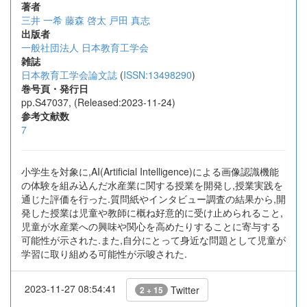
著者
三井 一希
藤森 啓太
戸田 真志
出版者
一般社団法人 日本教育工学会
雑誌
日本教育工学会論文誌
(
ISSN:13498290
)
巻号頁・発行日
pp.S47037, (Released:2023-11-24)
参考文献数
7
小学生を対象に,AI(Artificial Intelligence)による画像認識機能
の体験を組み込んだ水産業に関する授業を開発し,授業実践を
通じた評価を行った.質問紙やインタビュー調査の結果から,開
発した授業は児童や教師に概ね好意的に受け止められること,
児童が水産業への興味や関心を高めたりすることに寄与する
可能性が示された.また,自分にとって身近な問題として児童が
学習に取り組める可能性が示唆された.
2023-11-27 08:54:41
Twitter
2 + 15