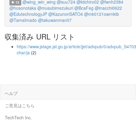
@wing_win_wing
@suu724
@kiichiro02
@fwnh2384
13
@hosonotaka
@musubimezukuri
@BcaFeg
@inacchi0622
@EdutechnologyJP
@KazunoriSATO4
@mk0121owrnktb
@TamaImado
@takuwanman07
収集済み URL リスト
https://www.jstage.jst.go.jp/article/jjet/advpub/0/advpub_S4703
char/ja
(2)
ヘルプ
ご意見はこちら
TechTech Inc.