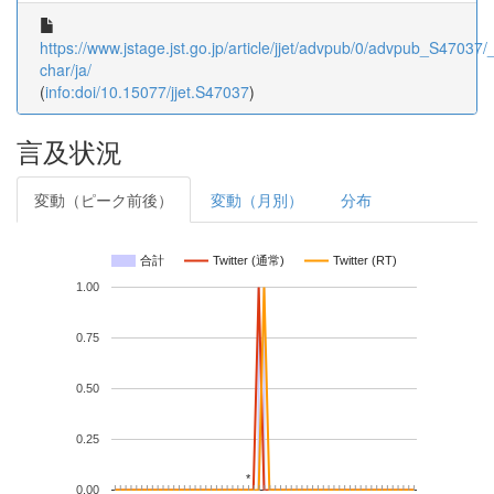
https://www.jstage.jst.go.jp/article/jjet/advpub/0/advpub_S47037/_a
char/ja/
(
info:doi/10.15077/jjet.S47037
)
言及状況
変動（ピーク前後）
変動（月別）
分布
合計
Twitter (通常)
Twitter (RT)
1.00
0.75
0.50
0.25
*
*
0.00