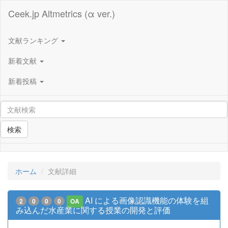
Ceek.jp Altmetrics (α ver.)
文献ランキング
新着文献
新着投稿
検索
ホーム
文献詳細
AI による画像認識機能の体験を組
2
0
0
0
OA
み込んだ水産業に関する授業の開発と評価