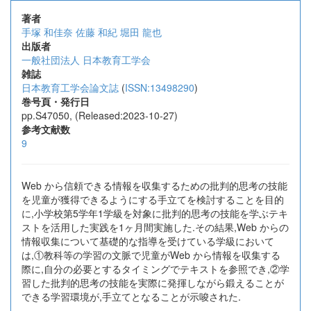
著者
手塚 和佳奈
佐藤 和紀
堀田 龍也
出版者
一般社団法人 日本教育工学会
雑誌
日本教育工学会論文誌
(
ISSN:13498290
)
巻号頁・発行日
pp.S47050, (Released:2023-10-27)
参考文献数
9
Web から信頼できる情報を収集するための批判的思考の技能
を児童が獲得できるようにする手立てを検討することを目的
に,小学校第5学年1学級を対象に批判的思考の技能を学ぶテキ
ストを活用した実践を1ヶ月間実施した.その結果,Web からの
情報収集について基礎的な指導を受けている学級において
は,①教科等の学習の文脈で児童がWeb から情報を収集する
際に,自分の必要とするタイミングでテキストを参照でき,②学
習した批判的思考の技能を実際に発揮しながら鍛えることが
できる学習環境が,手立てとなることが示唆された.