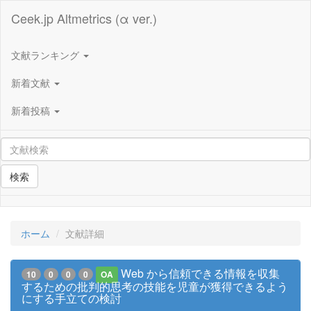
Ceek.jp Altmetrics (α ver.)
文献ランキング
新着文献
新着投稿
検索
ホーム
文献詳細
Web から信頼できる情報を収集
10
0
0
0
OA
するための批判的思考の技能を児童が獲得できるよう
にする手立ての検討