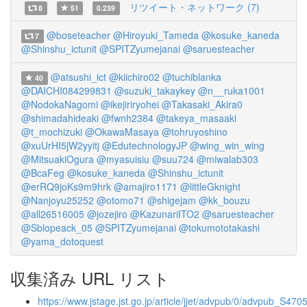
リツイート・ネットワーク (7)
8
51
0.239
@boseteacher
@Hiroyuki_Tameda
@kosuke_kaneda
7
@Shinshu_ictunit
@SPITZyumejanai
@saruesteacher
@atsushi_ict
@kiichiro02
@tuchiblanka
40
@DAICHI084299831
@suzuki_takaykey
@n__ruka1001
@NodokaNagomi
@ikejiriryohei
@Takasaki_Akira0
@shimadahideaki
@fwnh2384
@takeya_masaaki
@t_mochizuki
@OkawaMasaya
@tohruyoshino
@xuUrHI5jW2yyitj
@EdutechnologyJP
@wing_win_wing
@MitsuakiOgura
@myasuisiu
@suu724
@miwalab303
@BcaFeg
@kosuke_kaneda
@Shinshu_ictunit
@erRQ9joKs9m9hrk
@amajiro1171
@littleGknight
@Nanjoyu25252
@otomo71
@shigejam
@kk_bouzu
@all26516005
@jozejiro
@KazunariITO2
@saruesteacher
@Sblopeack_05
@SPITZyumejanai
@tokumototakashi
@yama_dotoquest
収集済み URL リスト
https://www.jstage.jst.go.jp/article/jjet/advpub/0/advpub_S4705