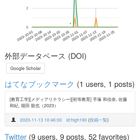
2
*
*
0
2023-11-19
2023-10-02
2023-10-20
2023-11-07
2023-11-25
2023-10-08
2023-10-26
2023-11-13
2023-10-14
2023-11-01
外部データベース (DOI)
Google Scholar
はてなブックマーク
(1 users, 1 posts)
[教育工学][メディアリテラシー][初等教育] 手塚 和佳奈, 佐藤
和紀, 堀田 龍也（2023）
2023-11-13 10:46:00
id:high190
(
投稿一覧
)
Twitter
(9 users, 9 posts, 52 favorites)