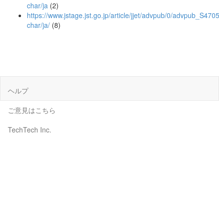
char/ja
(2)
https://www.jstage.jst.go.jp/article/jjet/advpub/0/advpub_S4705
char/ja/
(8)
ヘルプ
ご意見はこちら
TechTech Inc.