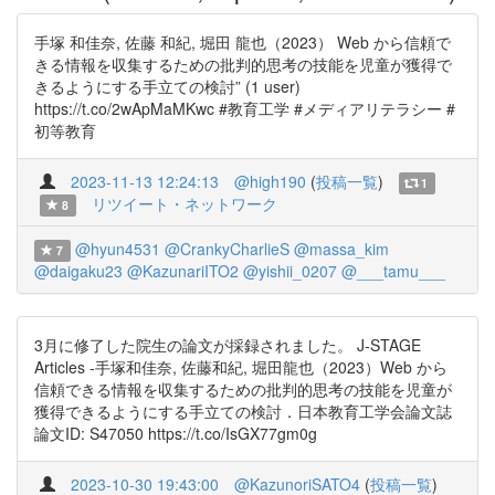
手塚 和佳奈, 佐藤 和紀, 堀田 龍也（2023） Web から信頼で
きる情報を収集するための批判的思考の技能を児童が獲得で
きるようにする手立ての検討” (1 user)
https://t.co/2wApMaMKwc #教育工学 #メディアリテラシー #
初等教育
2023-11-13 12:24:13
@high190
(
投稿一覧
)
1
リツイート・ネットワーク
8
@hyun4531
@CrankyCharlieS
@massa_kim
7
@daigaku23
@KazunariITO2
@yishii_0207
@___tamu___
3月に修了した院生の論文が採録されました。 J-STAGE
Articles -手塚和佳奈, 佐藤和紀, 堀田龍也（2023）Web から
信頼できる情報を収集するための批判的思考の技能を児童が
獲得できるようにする手立ての検討．日本教育工学会論文誌
論文ID: S47050 https://t.co/IsGX77gm0g
2023-10-30 19:43:00
@KazunoriSATO4
(
投稿一覧
)