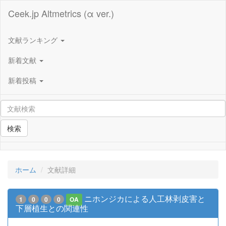
Ceek.jp Altmetrics (α ver.)
文献ランキング
新着文献
新着投稿
検索
ホーム
文献詳細
ニホンジカによる人工林剥皮害と
1
0
0
0
OA
下層植生との関連性