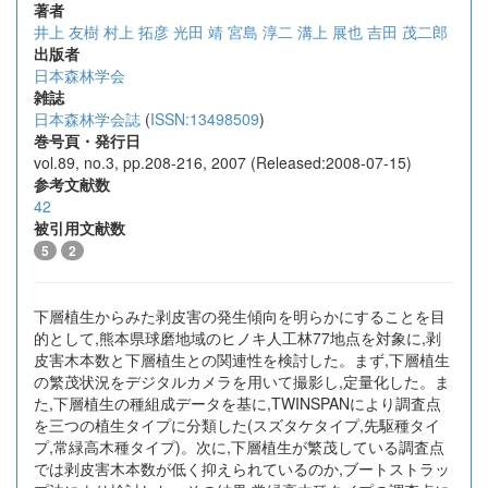
著者
井上 友樹
村上 拓彦
光田 靖
宮島 淳二
溝上 展也
吉田 茂二郎
出版者
日本森林学会
雑誌
日本森林学会誌
(
ISSN:13498509
)
巻号頁・発行日
vol.89, no.3, pp.208-216, 2007 (Released:2008-07-15)
参考文献数
42
被引用文献数
5
2
下層植生からみた剥皮害の発生傾向を明らかにすることを目
的として,熊本県球磨地域のヒノキ人工林77地点を対象に,剥
皮害木本数と下層植生との関連性を検討した。まず,下層植生
の繁茂状況をデジタルカメラを用いて撮影し,定量化した。ま
た,下層植生の種組成データを基に,TWINSPANにより調査点
を三つの植生タイプに分類した(スズタケタイプ,先駆種タイ
プ,常緑高木種タイプ)。次に,下層植生が繁茂している調査点
では剥皮害木本数が低く抑えられているのか,ブートストラッ