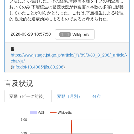
プ法により検討した。その結果,常緑高木種タイプの調査点に
おいてのみ,下層植生の繁茂状況が剥皮害木本数の多寡に影響
していたことが明らかとなった。これは,下層植生による物理
的,視覚的な遮蔽効果によるものであると考えられた。
2020-03-29 18:57:50
Wikipedia
1 + 1
https://www.jstage.jst.go.jp/article/jjfs/89/3/89_3_208/_article/-
char/ja/
(
info:doi/10.4005/jjfs.89.208
)
言及状況
変動（ピーク前後）
変動（月別）
分布
合計
Wikipedia
1.00
0.75