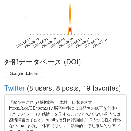
2
0
2023-06-28
2023-05-11
2023-05-29
2023-06-16
2023-07-04
2023-05-17
2023-06-04
2023-06-22
2023-05-23
2023-06-10
外部データベース (DOI)
Google Scholar
Twitter
(8 users, 8 posts, 19 favorites)
「脳卒中に伴う精神障害」 木村、日本医科大
https://t.co/GEh6dt2u1v 脳卒中後には自発性の低下を主体と
したアパシー（無感情）を呈することが少なくない 抑うつは
感情障害因子だが、apathyは身体行動因子 抑うつ心性を伴わ
ないapathyでは、休養ではなく、活動的・行動療法的なアプ