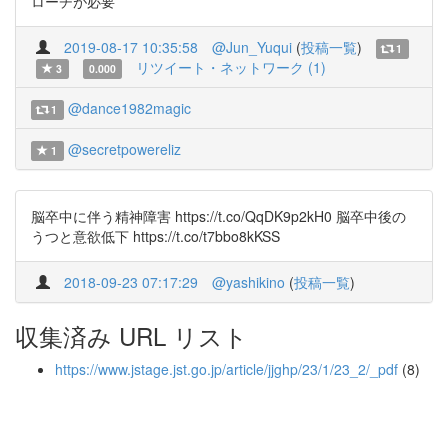
ローチが必要
2019-08-17 10:35:58
@Jun_Yuqui
(
投稿一覧
)
1
リツイート・ネットワーク (1)
3
0.000
@dance1982magic
1
@secretpowereliz
1
脳卒中に伴う精神障害 https://t.co/QqDK9p2kH0 脳卒中後の
うつと意欲低下 https://t.co/t7bbo8kKSS
2018-09-23 07:17:29
@yashikino
(
投稿一覧
)
収集済み URL リスト
https://www.jstage.jst.go.jp/article/jjghp/23/1/23_2/_pdf
(8)