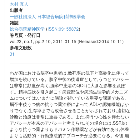
木村 真人
出版者
一般社団法人 日本総合病院精神医学会
雑誌
総合病院精神医学
(
ISSN:09155872
)
巻号頁・発行日
vol.23, no.1, pp.2-10, 2011-01-15 (Released:2014-10-11)
参考文献数
31
わが国における脳卒中患者は,致死率の低下と高齢化に伴って
増加を続けている。脳卒中後の後遺症として,うつとアパシー
は非常に頻度が高く,脳卒中患者のQOLに大きな影響を及ぼ
す。精神症状を引き起こす病変部位や病態生理学的メカニズ
ムについては,いまだに議論が続いている重要な課題である。
脳卒中後うつ病の抗うつ薬治療によって,ADLや認知機能ばか
りでなく,生存率までも改善させることが示されており,適切な
診断と治療は非常に重要である。また,抑うつ心性を伴わない
アパシーが本来のアパシーと考えられ,その場合には,SSRIの
ような抗うつ薬よりもドパミン作動薬などが有効であり,休養
よりも活動的・行動療法的アプローチが必要になる。今後,脳