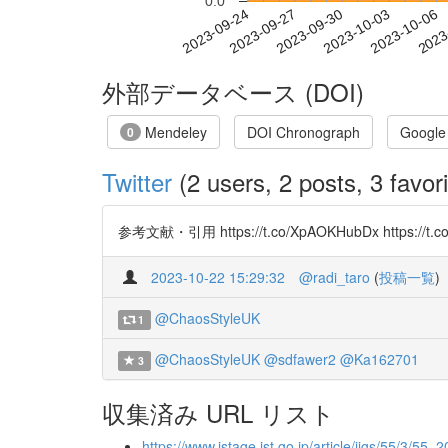
0.0
2023-09-30
2023-10-03
2023-10-06
2023
2023-09-24
2023-09-27
外部データベース (DOI)
Mendeley
DOI Chronograph
Google
0
Twitter
(2 users, 2 posts, 3 favori
参考文献・引用 https://t.co/XpAOKHubDx https://t.co/
2023-10-22 15:29:32
@radi_taro
(
投稿一覧
)
@ChaosStyleUK
1
@ChaosStyleUK
@sdfawer2
@Ka162701
3
収集済み URL リスト
https://www.jstage.jst.go.jp/article/jjgs/55/3/55