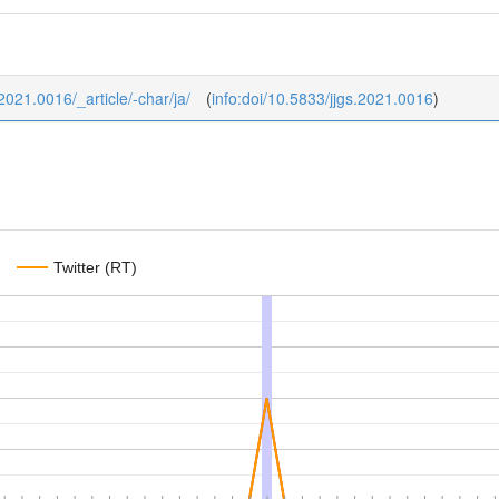
_2021.0016/_article/-char/ja/
(
info:doi/10.5833/jjgs.2021.0016
)
Twitter (RT)