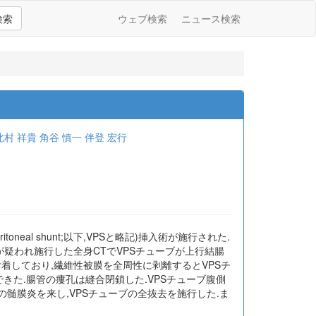
検索
ウェブ検索
ニュース検索
北村 祥貴
角谷 慎一
伴登 宏行
neal shunt;以下,VPSと略記)挿入術が施行された.
が疑われ施行した全身CTでVPSチューブが上行結腸
着しており,繊維性被膜を全周性に剥離するとVPSチ
きた.腸管の瘻孔は縫合閉鎖した.VPSチューブ腹側
髄膜炎を来し,VPSチューブの全抜去を施行した.ま