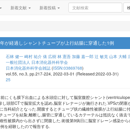
新着文献
新着投稿
0年が経過しシャントチューブが上行結腸に穿通した1例
石林 健一
崎村 祐介
俵 広樹
林 憲吾
加藤 嘉一郎
辻 敏克
山本 大輔
一般社団法人 日本消化器外科学会
日本消化器外科学会雑誌
(
ISSN:03869768
)
vol.55, no.3, pp.217-224, 2022-03-01 (Released:2022-03-31)
25
にくも膜下出血による水頭症に対して脳室腹腔シャント(ventriculoperito
し頭部CTで脳室拡大を認め,脳室ドレナージが施行された.VPSの閉塞
的に当科紹介となった.開腹するとチューブ状の繊維性被膜が上行結腸に付
Sチューブを結紮,離断し,腸管に穿通しているカテーテルは抵抗なく抜去で
維性被膜内から出さずに閉腹した.術後第9病日に脳室ドレーン感染からの
1例を経験したので報告する.