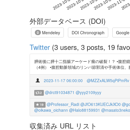
2023-10-26
2023-10-29
2023-11-01
2023
2023-10-20
2023-10-23
外部データベース (DOI)
Mendeley
DOI Chronograph
Google
0
Twitter
(3 users, 3 posts, 19 favo
膵術後に膵十二指腸アーケード瘤の破裂！？ •腹腔鏡
（4例） •腹腔動脈領域のリンパ節郭清や手術体位、腹腔内臓器圧迫の影響
2023-11-17 06:00:00
@MZZxALW5qPiPmRv
@drct91034871
@yyy2109yyy
2
@Professor_Radi
@JfO613KUECJkXO0
@go
19
@oikawa_oichann
@Halo88159931
@masato3neko
収集済み URL リスト