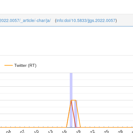
_2022.0057/_article/-char/ja/
(
info:doi/10.5833/jjgs.2022.0057
)
Twitter (RT)