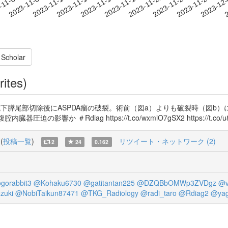
2023-11-25
2023-11-28
2023-12
-11-04
2
2023-11-07
2023-11-10
2023-11-13
2023-11-16
2023-11-19
2023-11-22
 Scholar
rites)
下膵尾部切除後にASPDA瘤の破裂。術前（図a）よりも破裂時（図b）
か ＃Rdiag https://t.co/wxmiO7gSX2 https://t.co/u8
(
投稿一覧
)
リツイート・ネットワーク (2)
2
24
0.162
gorabbit3
@Kohaku6730
@gatitantan225
@DZQBbOMWp3ZVDgz
@v
zuki
@NobiTaikun87471
@TKG_Radiology
@radi_taro
@Rdiag2
@yag