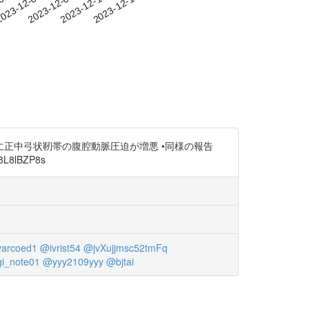
-01
023-12-04
2023-12-07
2023-12-10
2023-12-13
に正中弓状靭帯の腹腔動脈圧迫が増悪 •同様の報告
L8lBZP8s
arcoed1
@ivrist54
@jvXujjmsc52tmFq
i_note01
@yyy2109yyy
@bjtai