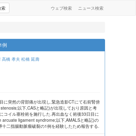
検索
ウェブ検索
ニュース検索
1例
樹
高橋 孝夫
松橋 延壽
目に突然の背部痛が出現し,緊急造影CTにて右前腎傍
tenosis;以下,CASと略記)が出現しており原因と考
にコイル塞栓術を施行した.再出血なく術後33日目に
e ligament syndrome;以下,AMALSと略記)の
前膵十二指腸動脈瘤破裂の1例を経験したため報告する.