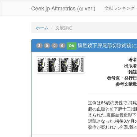
Ceek.jp Altmetrics (α ver.)
文献ランキング
ホーム
文献詳細
腹腔鏡下膵尾部切除術後に
3
0
0
0
OA
著者
出版者
雑誌
巻号頁・発行日
参考文献数
症例は66歳の男性で,膵
腔の血腫と前下膵十二指腸動脈
えられた.腹部血管造影
退院となった.術後3か月の造影
発症が疑われた.今回,我