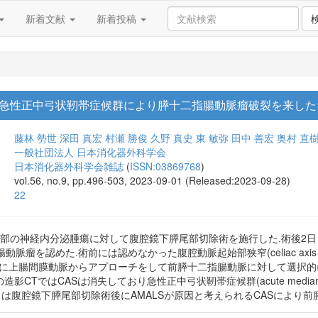
新着文献
新着投稿
急性正中弓状靭帯症候群により膵十二指腸動脈瘤破裂を来した
藤林 勢世
深田 真宏
村瀬 勝俊
久野 真史
東 敏弥
田中 善宏
奥村 直
一般社団法人 日本消化器外科学会
日本消化器外科学会雑誌
(
ISSN:03869768
)
vol.56, no.9, pp.496-503, 2023-09-01 (Released:2023-09-28)
22
尾部の神経内分泌腫瘍に対して腹腔鏡下膵尾部切除術を施行した.術後2日
瘤を認めた.術前には認めなかった腹腔動脈起始部狭窄(celiac axis s
下に上腸間膜動脈からアプローチをして前膵十二指腸動脈に対して選択的
CTではCASは消失しており急性正中弓状靭帯症候群(acute median arcuat
々は腹腔鏡下膵尾部切除術後にAMALSが原因と考えられるCASにより