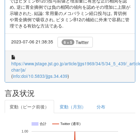
ではビタミンB12の投与前値と増加量に有意な正の相関を認
め, 逆に胃全摘例では負の相関の傾向を認めその増加に上限が
示唆された. 結論: 常用量のメコバラミン経口投与は, 胃切例
や胃全摘例で吸収され, ビタミンB12の補給に外来で容易に管
理できる有効な方法である.
2023-07-06 21:38:35
Twitter
6 + 5
https://www.jstage.jst.go.jp/article/jjgs1969/34/5/34_5_439/_articl
char/ja/
(
info:doi/10.5833/jjgs.34.439
)
言及状況
変動（ピーク前後）
変動（月別）
分布
合計
Twitter (通常)
1.00