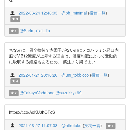
2022-06-24 12:46:03
@ph_minimal
(
投稿一覧
)
3
@ShrimpTail_Tx
1
ちなみに、胃全摘後で内因子がないのにメコバラミン経口内
服でV.B12濃度が上昇する理由は、濃度勾配によって受動的
に吸収する経路もあるため。 筋注より楽でよい
2022-01-21 20:16:26
@uni_tobbicco
(
投稿一覧
)
4
@TakayaVodafone
@suzukky199
2
https://t.co/AoKU3hOFcS
2021-06-27 11:07:08
@nitrotake
(
投稿一覧
)
1