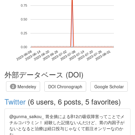
0.75
0.50
0.25
0.00
2023-07-26
2023-06-08
2023-06-26
2023-07-14
2023-08-01
2023-06-14
2023-07-02
2023-07-20
2023-06-20
2023-07-08
外部データベース (DOI)
Mendeley
DOI Chronograph
Google Scholar
2
Twitter
(6 users, 6 posts, 5 favorites)
@gunma_saikou_ 胃全摘によるB12の吸収障害ってことでメ
チルコバラミン！ 経験した記憶ないんだけど、胃の内因子が
ないとなると治療は経口投与じゃなくて筋注オンリーなのか
な