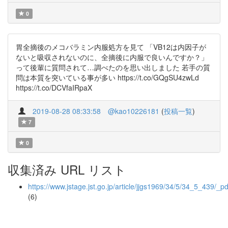
0
胃全摘後のメコバラミン内服処方を見て 「VB12は内因子が
ないと吸収されないのに、全摘後に内服で良いんですか？」
って後輩に質問されて…調べたのを思い出しました 若手の質
問は本質を突いている事が多い https://t.co/GQgSU4zwLd
https://t.co/DCVfaIRpaX
2019-08-28 08:33:58
@kao10226181
(
投稿一覧
)
7
0
収集済み URL リスト
https://www.jstage.jst.go.jp/article/jjgs1969/34/5/34_5_439/_pd
(6)