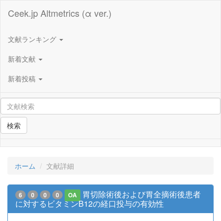
Ceek.jp Altmetrics (α ver.)
文献ランキング
新着文献
新着投稿
検索
ホーム
文献詳細
胃切除術後および胃全摘術後患者
6
0
0
0
OA
に対するビタミンB12の経口投与の有効性