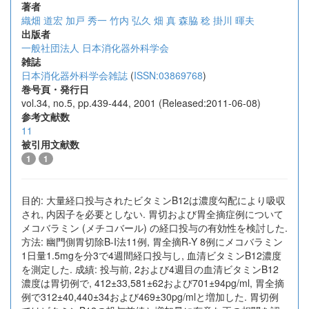
著者
織畑 道宏
加戸 秀一
竹内 弘久
畑 真
森脇 稔
掛川 暉夫
出版者
一般社団法人 日本消化器外科学会
雑誌
日本消化器外科学会雑誌
(
ISSN:03869768
)
巻号頁・発行日
vol.34, no.5, pp.439-444, 2001 (Released:2011-06-08)
参考文献数
11
被引用文献数
1
1
目的: 大量経口投与されたビタミンB12は濃度勾配により吸収
され, 内因子を必要としない. 胃切および胃全摘症例について
メコバラミン (メチコバール) の経口投与の有効性を検討した.
方法: 幽門側胃切除B-I法11例, 胃全摘R-Y 8例にメコバラミン
1日量1.5mgを分3で4週間経口投与し, 血清ビタミンB12濃度
を測定した. 成績: 投与前, 2および4週目の血清ビタミンB12
濃度は胃切例で, 412±33,581±62および701±94pg/ml, 胃全摘
例で312±40,440±34および469±30pg/mlと増加した. 胃切例