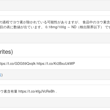
の過程でヨウ素が除かれている可能性がありますが、 食品中のヨウ素含
ページ目の表に数値が出ています。 0.18mg/100g ～ ND（検出限界以下）
rites)
ttps://t.co/GDG59QvqIk https://t.co/Kr2BxuU4WP
覧
)
量 https://t.co/4fgJVcReBh .