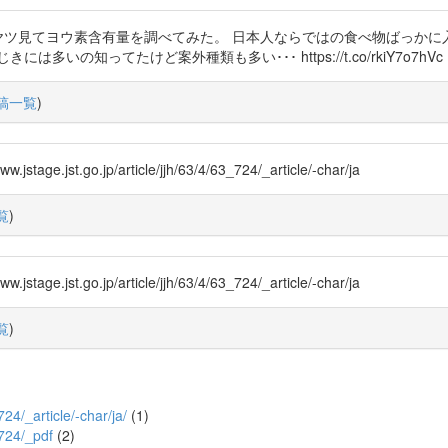
ツ見てヨウ素含有量を調べてみた。 日本人ならではの食べ物ばっかに入って
の知ってたけど案外種類も多い･･･ https://t.co/rkiY7o7hVc
稿一覧
)
go.jp/article/jjh/63/4/63_724/_article/-char/ja
覧
)
go.jp/article/jjh/63/4/63_724/_article/-char/ja
覧
)
724/_article/-char/ja/
(1)
_724/_pdf
(2)