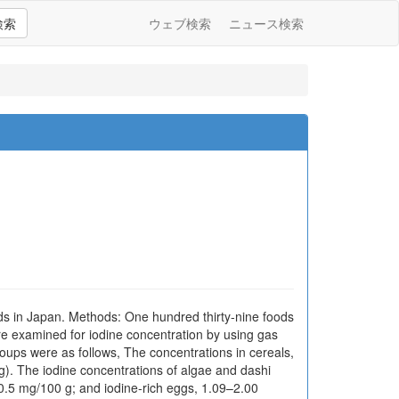
検索
ウェブ検索
ニュース検索
ds in Japan. Methods: One hundred thirty-nine foods
 examined for iodine concentration by using gas
roups were as follows, The concentrations in cereals,
g). The iodine concentrations of algae and dashi
.5 mg/100 g; and iodine-rich eggs, 1.09–2.00