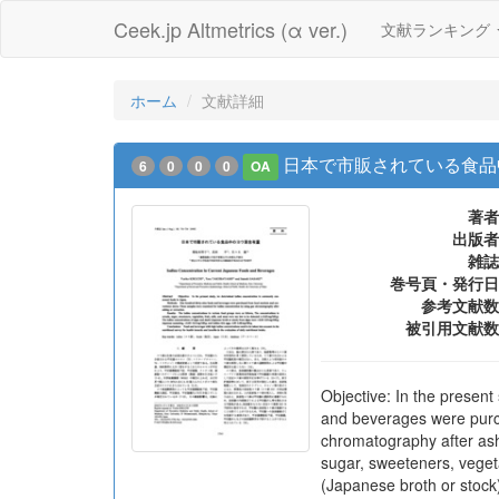
Ceek.jp Altmetrics (α ver.)
文献ランキング
ホーム
文献詳細
日本で市販されている食品
6
0
0
0
OA
著者
出版者
雑誌
巻号頁・発行日
参考文献数
被引用文献数
Objective: In the presen
and beverages were purc
chromatography after ashi
sugar, sweeteners, vegeta
(Japanese broth or stoc