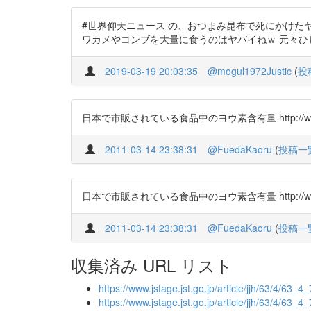
#世界仰天ニュース の、おつまみ昆布で死にかけたヤ
ワカメやコンブを大量に食うのはヤバイねｗ 元々ひじきには多い
2019-03-19 20:03:35
@mogul1972Justic
(
投
日本で市販されている食品中のヨウ素含有量 http://www.jstage.jst.
2011-03-14 23:38:31
@FuedaKaoru
(
投稿一
日本で市販されている食品中のヨウ素含有量 http://www.jstage.jst.
2011-03-14 23:38:31
@FuedaKaoru
(
投稿一
収集済み URL リスト
https://www.jstage.jst.go.jp/article/jjh/63/4/63_4_
https://www.jstage.jst.go.jp/article/jjh/63/4/63_4