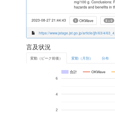
mg/100 g. Conclusions: Fo
hazards and benefits in th
2023-08-27 21:44:43
OKWave
1
5 + 0
https://www.jstage.jst.go.jp/article/jjh/63/4/63_4
言及状況
変動（ピーク前後）
変動（月別）
分布
合計
OKWave
6
4
2