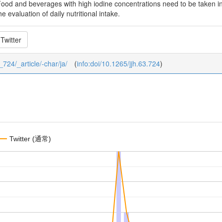
od and beverages with high iodine concentrations need to be taken into
e evaluation of daily nutritional intake.
Twitter
_724/_article/-char/ja/
(
info:doi/10.1265/jjh.63.724
)
Twitter (通常)