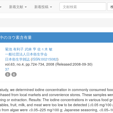
新着文献
新着投稿
中のヨウ素含有量
菊池 有利子
武林 亨
佐々木 敏
一般社団法人日本衛生学会
日本衛生学雑誌
(
ISSN:00215082
)
vol.63, no.4, pp.724-734, 2008 (Released:2008-09-30)
37
5
6
t study, we determined iodine concentration in commonly consumed foo
hased from local markets and convenience stores. These samples were
ng or extraction. Results: The iodine concentrations in various food g
bles, fruit, milk, and meat were too low to be detected (<0.05 mg/100 
k) from algae were <0.05–225 mg/100 g; Japanese seasoning, <0.05–10