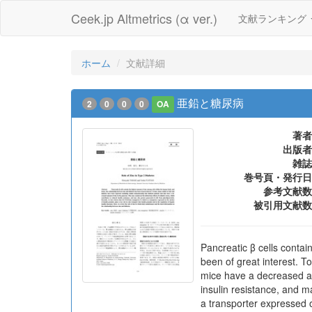
Ceek.jp Altmetrics (α ver.)
文献ランキング
ホーム
文献詳細
亜鉛と糖尿病
2
0
0
0
OA
著者
出版者
雑誌
巻号頁・発行日
参考文献数
被引用文献数
Pancreatic β cells conta
been of great interest. T
mice have a decreased amo
insulin resistance, and m
a transporter expressed on