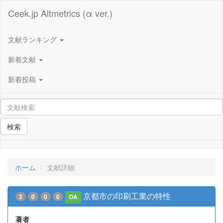
Ceek.jp Altmetrics (α ver.)
文献ランキング
新着文献
新着投稿
検索
ホーム
文献詳細
京都市の印刷工業の特性
3
0
0
0
OA
著者