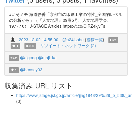
#いそメモ 海道静香「京都市の印刷工業の特性_全国的レベル
の分析から」（『人文地理』29巻5号、人文地理学会、
1977.10） J-STAGE Articles https://t.co/CIRZ4kjvFs
2023-12-02 14:55:00
@a24isobe
(
投稿一覧
)
2
リツイート・ネットワーク (2)
1
0.000
@ajgeog
@moji_ka
2
@bensey03
1
収集済み URL リスト
https://www.jstage.jst.go.jp/article/jjhg1948/29/5/29_5_538/_art
(3)