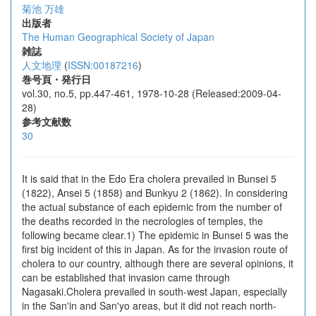
菊池 万雄
出版者
The Human Geographical Society of Japan
雑誌
人文地理
(
ISSN:00187216
)
巻号頁・発行日
vol.30, no.5, pp.447-461, 1978-10-28 (Released:2009-04-
28)
参考文献数
30
It is said that in the Edo Era cholera prevailed in Bunsei 5
(1822), Ansei 5 (1858) and Bunkyu 2 (1862). In considering
the actual substance of each epidemic from the number of
the deaths recorded in the necrologies of temples, the
following became clear.1) The epidemic in Bunsei 5 was the
first big incident of this in Japan. As for the invasion route of
cholera to our country, although there are several opinions, it
can be established that invasion came through
Nagasaki.Cholera prevailed in south-west Japan, especially
in the San'in and San'yo areas, but it did not reach north-