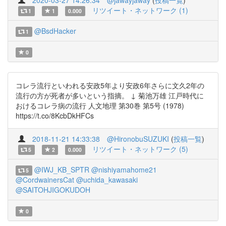
2020-03-27 14:26:34
@jawayjaway
(
投稿一覧
)
リツイート・ネットワーク (1)
1
1
0.000
@BsdHacker
1
0
コレラ流行といわれる安政5年より安政6年さらに文久2年の
流行の方が死者が多いという指摘。 ↓ 菊池万雄 江戸時代に
おけるコレラ病の流行 人文地理 第30巻 第5号 (1978)
https://t.co/8KcbDkHFCs
2018-11-21 14:33:38
@HironobuSUZUKI
(
投稿一覧
)
リツイート・ネットワーク (5)
5
2
0.000
@IWJ_KB_SPTR
@nishiyamahome21
5
@CordwainersCat
@uchida_kawasaki
@SAITOHJIGOKUDOH
0