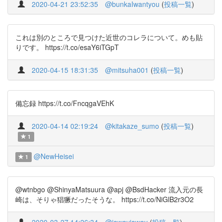
2020-04-21 23:52:35
@bunkaIwantyou
(
投稿一覧
)
これは別のところで見つけた近世のコレラについて。めも貼
りです。 https://t.co/esaY6iTGpT
2020-04-15 18:31:35
@mitsuha001
(
投稿一覧
)
備忘録 https://t.co/FncqgaVEhK
2020-04-14 02:19:24
@kitakaze_sumo
(
投稿一覧
)
1
@NewHeisei
1
@wtnbgo @ShinyaMatsuura @apj @BsdHacker 流入元の長
崎は、そりゃ猖獗だったそうな。 https://t.co/NiGlB2r3O2