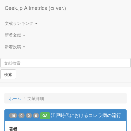
Ceek.jp Altmetrics (α ver.)
文献ランキング
新着文献
新着投稿
検索
ホーム
文献詳細
江戸時代におけるコレラ病の流行
19
0
0
0
OA
著者