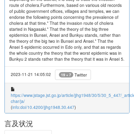
route of cholera.Furthermore, based on various old records
of public government offices, villages and temples, we can
endorse the following points concerning the prevalence of
cholera at that time.* That the invasion route of cholera
started in Nagasaki.* That the theory of the big three
epidemics in Bunsei, Ansei and Bunkyu stands, rather than
the theory of the big two in Bunsei and Ansei.* That the
Ansei 5 epidemic occurred in Edo only, and that as regards
the whole country the theory that the worst epidemic was in
Bunkyu 2 stands rather than the theory that it was in Ansei 5.
2023-11-21 14:05:02
Twitter
19 + 7
https://www.jstage.jst.go.jp/article/jjhg1948/30/5/30_5_447/_articl
char/ja/
(
info:doi/10.4200/jjhg1948.30.447
)
言及状況