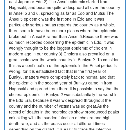
east Japan or Edo.2) The Ansei epidemic started from
Nagasaki, and became quite widespread all over the country
in Ansei 5 and 6, spreading as far as Edo and Mutsu.The
Ansei 5 epidemic was the first one in Edo and it was
particularly serious but as regards the country as a whole,
there seem to have been more places where the epidemic
broke out in Ansei 6 rather than Ansei 5.Because there was
so much recorded concerning the epidemic in Edo, it was
wrongly thought to be the biggest epidemic of cholera in
modern age in our country.3) Cholera also prevailed on a
great scale over the whole country in Bunkyu 2. To consider
this as a continuation of the epidemic in the Ansei period is
wrong, for it is established fact that in the first year of
Bunkyu, matters were completely back to normal and that
the epidemic in the second year of Bunkyu came in from
Nagasaki and spread from there.It is possible to say that the
cholera epidemic in Bunkyu 2 was substantially the worst in
the Edo Era, because it was widespread throughout the
country and the number of victims was so great.As the
record of deaths in the necrologies show pronounced peaks
coinciding with the sudden infection of cholera and high
death rate, and as the peaks occur at different times
depending on the district, it is easy to trace the infection