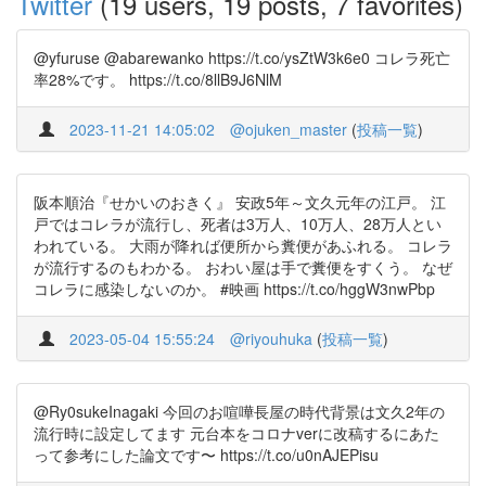
Twitter
(19 users, 19 posts, 7 favorites)
@yfuruse @abarewanko https://t.co/ysZtW3k6e0 コレラ死亡
率28%です。 https://t.co/8llB9J6NlM
2023-11-21 14:05:02
@ojuken_master
(
投稿一覧
)
阪本順治『せかいのおきく』 安政5年～文久元年の江戸。 江
戸ではコレラが流行し、死者は3万人、10万人、28万人とい
われている。 大雨が降れば便所から糞便があふれる。 コレラ
が流行するのもわかる。 おわい屋は手で糞便をすくう。 なぜ
コレラに感染しないのか。 #映画 https://t.co/hggW3nwPbp
2023-05-04 15:55:24
@riyouhuka
(
投稿一覧
)
@Ry0sukeInagaki 今回のお喧嘩長屋の時代背景は文久2年の
流行時に設定してます 元台本をコロナverに改稿するにあた
って参考にした論文です〜 https://t.co/u0nAJEPisu