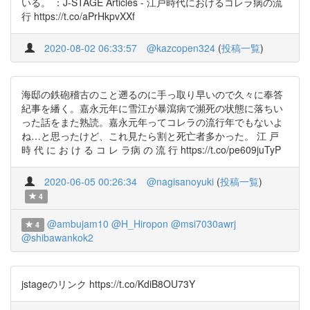
いる。 ：J-STAGE Articles - 江戸時代におけるコレラ病の流
行 https://t.co/aPrHkpvXXf
2020-08-02 06:33:57
@kazcopen324
(
投稿一覧
)
海邸の鉄砲稽古のこと遡るのに手っ取り早いので久々に奉答
紀事を繙く。嘉永元年に雪江が暴瀉病で瀕死の状態に落ちい
った話をまた熟読。嘉永元年ってコレラの流行年でもないよ
ね…と思ったけど、これ見たら割と死亡者多かった。 江 戸
時 代 に お け る コ レ ラ病 の 流 行 https://t.co/pe609juTyP
2020-06-05 00:26:34
@nagisanoyuki
(
投稿一覧
)
4
@ambujam10
@H_Hiropon
@msi7030awrj
4
@shibawankok2
jstageのリンク https://t.co/KdiB8OU73Y