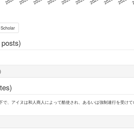
 Scholar
 posts)
)
tes)
松前藩の場所請負制度下で、アイヌは和人商人によって酷使され、あるいは強制連行