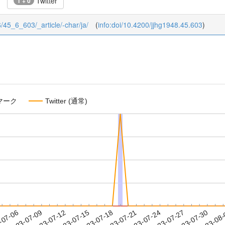
Twitter
1 + 0
/6/45_6_603/_article/-char/ja/
(
info:doi/10.4200/jjhg1948.45.603
)
マーク
Twitter (通常)
2023-07-27
2023-07-30
2023-08
-07-06
2
2023-07-09
2023-07-12
2023-07-15
2023-07-18
2023-07-21
2023-07-24