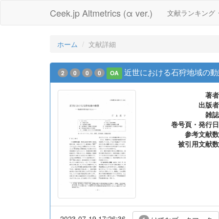
Ceek.jp Altmetrics (α ver.)
文献ランキング
ホーム
文献詳細
近世における石狩地域の動
2
0
0
0
OA
著者
出版者
雑誌
巻号頁・発行日
参考文献数
被引用文献数
2023-07-19 17:26:36