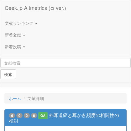
Ceek.jp Altmetrics (α ver.)
文献ランキング
新着文献
新着投稿
検索
ホーム
文献詳細
外耳道癌と耳かき頻度の相関性の
6
0
0
0
OA
検討