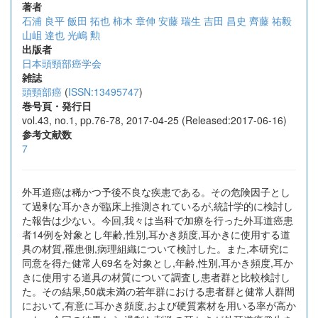
著者
石浦 良平
飯田 拓也
柿木 章伸
安藤 瑞生
吉田 昌史
齊藤 祐毅
山岨 達也
光嶋 勲
出版者
日本頭頸部癌学会
雑誌
頭頸部癌
(
ISSN:13495747
)
巻号頁・発行日
vol.43, no.1, pp.76-78, 2017-04-25 (Released:2017-06-16)
参考文献数
7
外耳道癌は稀かつ予後不良な疾患である。その危険因子とし
て過剰な耳かきが臨床上推測されているが,統計学的に検討し
た報告は少ない。今回,我々は当科で加療を行った外耳道癌患
者14例を対象とし年齢,性別,耳かき頻度,耳かきに使用する道
具の材質,罹患側,病理組織について検討した。また,本研究に
同意を得た健常人69名を対象とし,年齢,性別,耳かき頻度,耳か
きに使用する道具の材質について調査し患者群と比較検討し
た。その結果,50歳未満の若年群における患者群と健常人群間
において,有意に耳かき頻度,および硬質素材を用いる率が高か