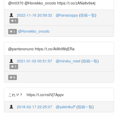
@m0370 @Honekko_oncolo https://t.co/zANa8v9s4j
2022-11-16 20:59:32
@hanacoppy
(
投稿一覧
)
1
@Honekko_oncolo
1
@pantsnonuno https://t.co/AtAhiWqERa
2021-01-02 00:51:57
@miroku_med
(
投稿一覧
)
1
0
これマ？ https://t.co/nsIVj7Appv
2018-02-17 22:25:07
@yakinikuP
(
投稿一覧
)