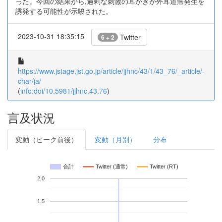
った。今回の結果から,過剰な刺激の耳かきが外耳道癌発生を
誘発する可能性が示唆された。
2023-10-31 18:35:15
Twitter
6 + 2
https://www.jstage.jst.go.jp/article/jjhnc/43/1/43_76/_article/-
char/ja/
(
info:doi/10.5981/jjhnc.43.76
)
言及状況
変動（ピーク前後）
変動（月別）
分布
合計
Twitter (通常)
Twitter (RT)
2.0
1.5