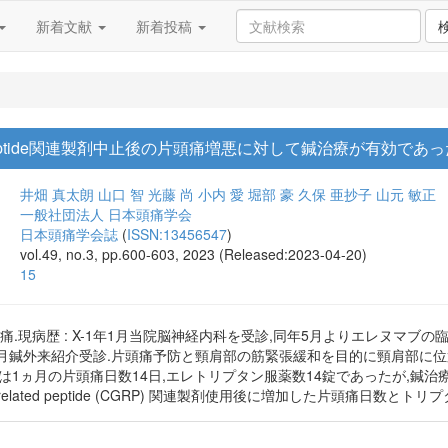
新着文献
新着投稿
elated peptide関連製剤中止後の片頭痛増悪に対して鍼治療が有効であ
井畑 真太朗
山口 智
光藤 尚
小内 愛
堀部 豪
久保 亜抄子
山元 敏正
一般社団法人 日本頭痛学会
日本頭痛学会誌
(
ISSN:13456547
)
vol.49, no.3, pp.600-603, 2023 (Released:2023-04-20)
15
訴 : 頭痛.現病歴 : X-1年1月当院脳神経内科を受診,同年5月よりエレヌ
2月鍼外来紹介受診.片頭痛予防と頸肩部の筋緊張緩和を目的に頸肩部に
は1ヵ月の片頭痛日数14日,エレトリプタン服薬数14錠であったが,鍼治
gene-related peptide (CGRP) 関連製剤使用後に増加した片頭痛日