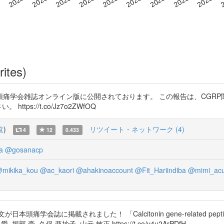
rites)
痛学会雑誌オンライン版に公開されております。 この報告は、CGR
s://t.co/Jz7o2ZWfOQ
覧
)
リツイート・ネットワーク (4)
4
12
0.433
a
@gosanacp
mikika_kou
@ac_kaori
@ahakinoaccount
@Fit_Hariindiba
@mimi_ac
痛学会誌に掲載されました！ 「Calcitonin gene-related 
部 豪, 久保 亜抄子, 山元 敏正 https://t.co/v4u2ArPDfH