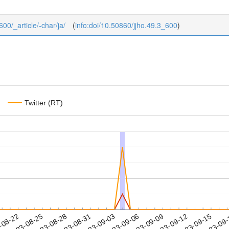
600/_article/-char/ja/
(
info:doi/10.50860/jjho.49.3_600
)
Twitter (RT)
2023-09-12
2023-09-15
2023-09
-08-22
2
2023-08-25
2023-08-28
2023-08-31
2023-09-03
2023-09-06
2023-09-09