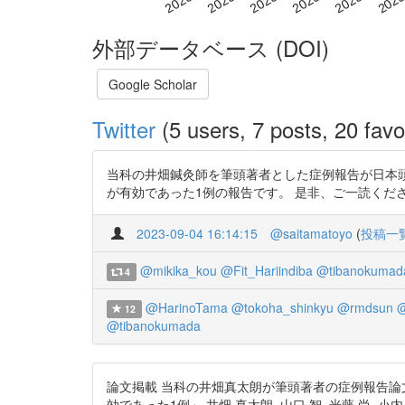
外部データベース (DOI)
Google Scholar
Twitter
(5 users, 7 posts, 20 favo
当科の井畑鍼灸師を筆頭著者とした症例報告が日本頭
が有効であった1例の報告です。 是非、ご一読ください。 http
2023-09-04 16:14:15
@saitamatoyo
(
投稿一
@mikika_kou
@Fit_Hariindiba
@tibanokumad
4
@HarinoTama
@tokoha_shinkyu
@rmdsun
@
12
@tibanokumada
論文掲載 当科の井畑真太朗が筆頭著者の症例報告論文が日本頭
効であった1例」 井畑 真太朗, 山口 智, 光藤 尚, 小内 愛, 堀