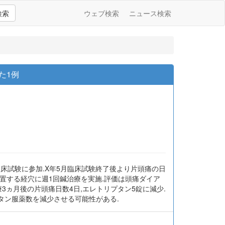
検索
ウェブ検索
ニュース検索
った1例
マブの臨床試験に参加.X年5月臨床試験終了後より片頭痛の日
位置する経穴に週1回鍼治療を実施.評価は頭痛ダイア
療3ヵ月後の片頭痛日数4日,エレトリプタン5錠に減少.
数とトリプタン服薬数を減少させる可能性がある.