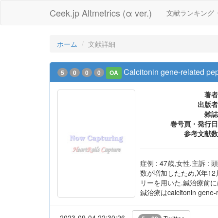
Ceek.jp Altmetrics (α ver.)
文献ランキング
ホーム
文献詳細
Calcitonin gene-r
5
0
0
0
OA
著者
出版者
雑誌
巻号頁・発行日
参考文献数
症例 : 47歳,女性.主
数が増加したため,X年1
リーを用いた.鍼治療前に
鍼治療はcalcitonin 
2023-09-04 22:30:26