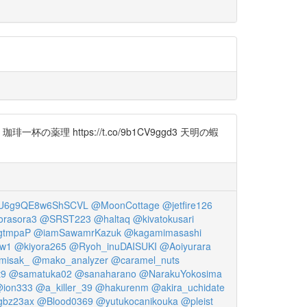
の薬理 https://t.co/9b1CV9ggd3 天明の蝦
6g9QE8w6ShSCVL
@MoonCottage
@jetfire126
rasora3
@SRST223
@haltaq
@kivatokusari
gtmpaP
@iamSawamrKazuk
@kagamimasashi
ow1
@kiyora265
@Ryoh_inuDAISUKI
@Aoiyurara
misak_
@mako_analyzer
@caramel_nuts
t9
@samatuka02
@sanaharano
@NarakuYokosima
ion333
@a_killer_39
@hakurenm
@akira_uchidate
bz23ax
@Blood0369
@yutukocanikouka
@pleist