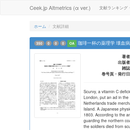
Ceek.jp Altmetrics (α ver.)
文献ランキング
ホーム
文献詳細
珈琲一杯の薬理学 壊血
350
0
0
0
OA
著者
出版者
雑誌
巻号頁・発行日
Scurvy, a vitamin C defic
London, put an ad in the 
Netherlands trade merchan
Island. A Japanese physic
1803. According to the a
guarding the northern coa
the soldiers died from sc