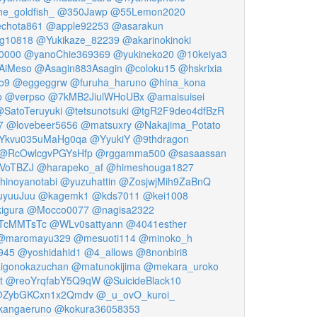
e_goldfish_
@350Jawp
@55Lemon2020
chota861
@apple92253
@asarakun
g10818
@Yukikaze_82239
@akarinokinoki
0000
@yanoChie369369
@yukineko20
@10keiya3
AiMeso
@Asagin883Asagin
@coloku15
@hskrixia
o9
@eggeggrw
@furuha_haruno
@hina_kona
o
@verpso
@7kMB2JiulWHoUBx
@amaisuisei
SatoTeruyuki
@tetsunotsuki
@tgR2F9deo4dfBzR
7
@lovebeer5656
@matsuxry
@Nakajima_Potato
Ykvu035uMaHg0qa
@YyukiY
@9thdragon
@RcOwlcgvPGYsHfp
@rggamma500
@sasaassan
VoTBZJ
@harapeko_af
@himeshouga1827
hinoyanotabi
@yuzuhattin
@ZosjwjMih9ZaBnQ
uyuuJuu
@kagemk1
@kds7011
@kei1008
igura
@Mocco0077
@nagisa2322
TcMMTsTc
@WLv0sattyann
@4041esther
@maromayu329
@mesuoti114
@minoko_h
945
@yoshidahid1
@4_allows
@8nonbiri8
gonokazuchan
@matunokijima
@mekara_uroko
t
@reoYrqfabY5Q9qW
@SuicideBlack10
ZybGKCxn1x2Qmdv
@_u_ovO_kuroi_
angaeruno
@kokura36058353