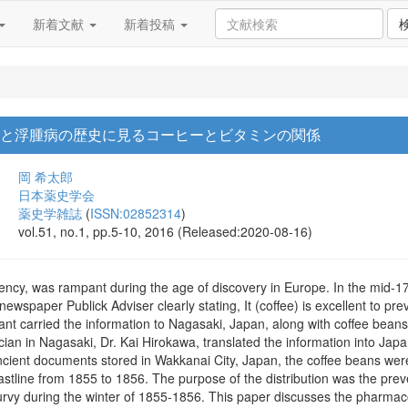
新着文献
新着投稿
病と浮腫病の歴史に見るコーヒーとビタミンの関係
岡 希太郎
日本薬史学会
薬史学雑誌
(
ISSN:02852314
)
vol.51, no.1, pp.5-10, 2016 (Released:2020-08-16)
iency, was rampant during the age of discovery in Europe. In the mid-17
newspaper Publick Adviser clearly stating, It (coffee) is excellent to pr
t carried the information to Nagasaki, Japan, along with coffee beans 
ian in Nagasaki, Dr. Kai Hirokawa, translated the information into Jap
ncient documents stored in Wakkanai City, Japan, the coffee beans wer
stline from 1855 to 1856. The purpose of the distribution was the preve
urvy during the winter of 1855-1856. This paper discusses the pharmaco