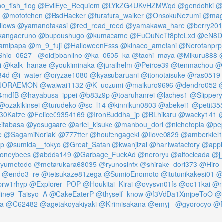
o_fish_flog
@EvilEye_Requiem
@LYkZG4UKvHZMWqd
@gendohki
@
r
@mototchen
@BsdHacker
@furafura_walker
@OnsokuNezumi
@mag
llows
@yamanotakasi
@red_read_reed
@yamakawa_hare
@berry20
angaeruno
@bupoushugo
@kumacame
@FuOuNeTt8pfeLxd
@eN8D
amipapa
@m_9_fuji
@HalloweenFsss
@kinaco_ametani
@Nerotanprp
hio_0527_
@oldjobanline
@ka_0505_ka
@tachi_maya
@Mikuru888
i
@kalk_hanae
@youkiminaka
@juraihelm
@Peirce39
@tenmachou
@
34d
@i_water
@oryzae1080
@kyasubaruani
@itonotaisuke
@ras0519
JORAEMON
@waiwai1132
@K_uozumi
@maikuro9696
@dendro052
4mdfB
@hayabusa_ippei
@b83z9p
@toaruhanrei
@laches1
@Slippery
@ozakikinsei
@turudeko
@sc_l14
@kinnikun0803
@abekei1
@petit35
30Katze
@Felice09354169
@IronBuddha_jp
@BLhikaru
@wacky141
itabasa
@yosugaare
@ariel_kisuke
@manbou_dori
@nichetopia
@pe
e
@SagamiNoriaki
@777tter
@houtengageki
@Ilove0829
@amberkiel
p
@sumida__tokyo
@Great_Satan
@kwanjizai
@haniwafactory
@appl
oneybees
@abdda149
@Garbage_FuckAd
@neroryu
@altocicada
@j
yumetodo
@metarukara68035
@ryunosinfx
@shirake_dori373
@Hiro_
@endo3_re
@tetsukaze81zega
@SumioEnomoto
@itutunikakesi01
@
rw1rhyp
@Explorer_POP
@Houkitai_Kirai
@ovysvn01fs
@oc11kai
@n
ine9_Taisyo_A
@CakeEaterP
@thyself_know
@f3VdDa1XmjpeToO
@
a
@C62482
@agetakoyakiyaki
@Kirimisakana
@emyj_
@gyorocyo
@R