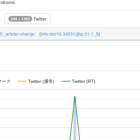
yndrome.
Twitter
349 + 1383
5/_article/-char/ja/
(
info:doi/10.34531/jjhp.51.1_5
)
マーク
Twitter (通常)
Twitter (RT)