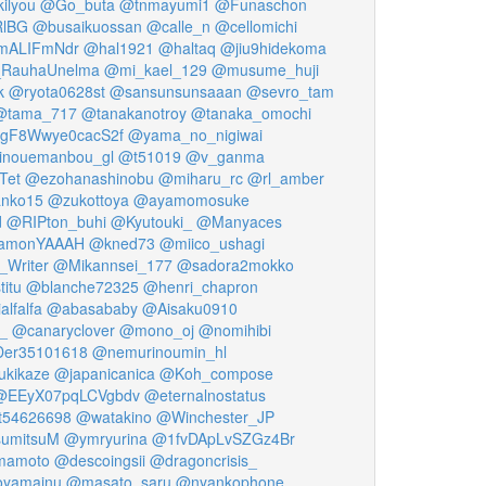
ilyou
@Go_buta
@tnmayumi1
@Funaschon
lBG
@busaikuossan
@calle_n
@cellomichi
mALIFmNdr
@hal1921
@haltaq
@jiu9hidekoma
_RauhaUnelma
@mi_kael_129
@musume_huji
k
@ryota0628st
@sansunsunsaaan
@sevro_tam
@tama_717
@tanakanotroy
@tanaka_omochi
gF8Wwye0cacS2f
@yama_no_nigiwai
inouemanbou_gl
@t51019
@v_ganma
Tet
@ezohanashinobu
@miharu_rc
@rl_amber
nko15
@zukottoya
@ayamomosuke
d
@RIPton_buhi
@Kyutouki_
@Manyaces
namonYAAAH
@kned73
@miico_ushagi
_Writer
@Mikannsei_177
@sadora2mokko
itu
@blanche72325
@henri_chapron
alfalfa
@abasababy
@Aisaku0910
_
@canaryclover
@mono_oj
@nomihibi
er35101618
@nemurinoumin_hl
ukikaze
@japanicanica
@Koh_compose
@EEyX07pqLCVgbdv
@eternalnostatus
t54626698
@watakino
@Winchester_JP
umitsuM
@ymryurina
@1fvDApLvSZGz4Br
mamoto
@descoingsii
@dragoncrisis_
oyamainu
@masato_saru
@nyankophone