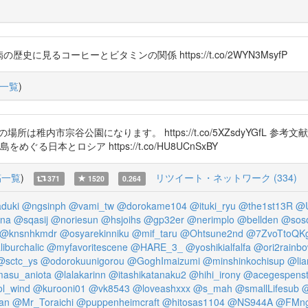
腫病の歴史に見るコーヒーとビタミンの関係 https://t.co/2WYN3MsyfP
一覧
)
谷公園になります。 https://t.co/5XZsdyYGfL 参考文献 珈琲一杯
列島をめぐる日本とロシア https://t.co/HU8UCnSxBY
稿一覧
)
リツイート・ネットワーク (334)
371
1520
0.264
duki
@ngsinph
@vami_tw
@dorokame104
@ituki_ryu
@the1st13R
@U
ana
@sqasij
@noriesun
@hsjoihs
@gp32er
@nerimplo
@bellden
@soso
@knsnhkmdr
@osyarekinniku
@mif_taru
@Ohtsune2nd
@7ZvoTtoQK
iburchalic
@myfavoritescene
@HARE_3_
@yoshikialfalfa
@ori2rainb
@sctc_ys
@odorokuunigorou
@GoghImaizumi
@minshinkochisup
@lia
masu_aniota
@lalakarinn
@itashikatanaku2
@hihi_irony
@acegespens
l_wind
@kurooni01
@vk8543
@loveashxxx
@s_mah
@smallLifesub
@
an
@Mr_Toraichi
@puppenheimcraft
@hitosas1104
@NS944A
@FMng