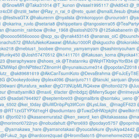
1
@SnowMR
@Taka31014
@T_kunon
@vissel1995117
@vk8543
@_th
4cDlf
@nziiii_twiter
@Ray_n_rai_0
@reto_quiet
@smallLifesub
@take
o
@festivaGTX
@hakurenm
@nyalista
@rinkoropyon
@urourodr1
@ya
1
@okarina_ruvlo
@setaria8
@shippeitaro
@tangosierra05
@TeaParty
an
@naomin_rainbow
@nike_1968
@satoshi2079
@125akabanerin
@
@ooooo5656ooooo
@scp_qu
@ynak453145
@ananas_oiC
@buunch
onachu572
@MofuNekoKawawi
@Muku1000R
@skguccho
@tokorokk
ko218
@mebius1_boobee
@momo_yamyamyam
@sashimiyouham
@
@funky450
@Josh57470512
@k1411701
@Kakusan_koma
@kyoka41
123
@seraphyware
@shoes_ok
@Tihatannku
@WqHTKb9gvYorB34
@
HZMWqd
@mNPit8ez7Z8nomH
@nyunaisuzume314
@popotanZ2018
utz_
@ak89681619
@AkiCanTsumiKoto
@DevaBrahma
@FoJcEyT8E
3G
@Oookeydookey
@plex4096
@sanjuro711
@tanuki_sanjuan
@yos
id36wani
@furafura_walker
@gO73NUpMLRQ4xew
@holton0279
@Ju
eur
@mattyamilk3
@max6_6facter
@mbdgzj
@MerrySuger
@mimeyuk
u25
@sada67944927
@septembre03
@sigmalibris
@sontaku_ueno
@
wa_6502
@kei_t0day
@luWDnbpPq39fCcm
@LysLilas_
@magEF623
99
@RT1zxGTYPXd1egH
@sodiumtaro
@TuwzDdHWzpkjIht
@wellkin1
61
@jori0210
@kasanemurata2
@ken_sword_ken
@kitakasassa
@mai
@morimori0722ryo
@nobudahutt
@Pero693
@podayo5757
@popnhis
__
@yamakawa_hare
@yamanotakasi
@youcafekure
@yukiya42442
@
@Fuku2_3gs
@hardcore2quad
@HiromiSato15
@homehome2022
@k