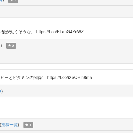
くそうな。 https://t.co/KLahG4YcWZ
覧
)
2
ンの関係" - https://t.co/iXSOHih8ma
覧
)
(
投稿一覧
)
1