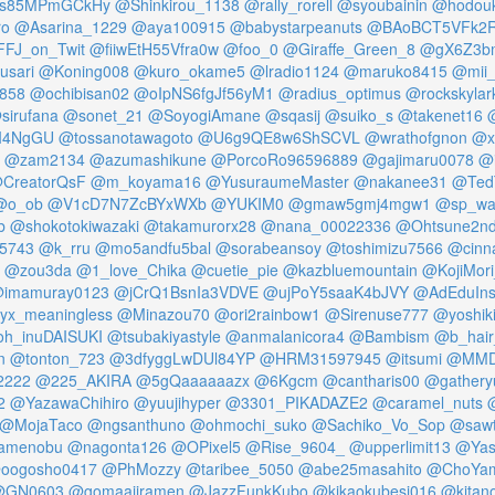
s85MPmGCkHy
@Shinkirou_1138
@rally_rorell
@syoubainin
@hodouk
ro
@Asarina_1229
@aya100915
@babystarpeanuts
@BAoBCT5VFk2R
FJ_on_Twit
@fiiwEtH55Vfra0w
@foo_0
@Giraffe_Green_8
@gX6Z3b
usari
@Koning008
@kuro_okame5
@lradio1124
@maruko8415
@mii
858
@ochibisan02
@oIpNS6fgJf56yM1
@radius_optimus
@rockskylar
sirufana
@sonet_21
@SoyogiAmane
@sqasij
@suiko_s
@takenet16
OI4NgGU
@tossanotawagoto
@U6g9QE8w6ShSCVL
@wrathofgnon
@x
@zam2134
@azumashikune
@PorcoRo96596889
@gajimaru0078
@
CreatorQsF
@m_koyama16
@YusuraumeMaster
@nakanee31
@Ted
@o_ob
@V1cD7N7ZcBYxWXb
@YUKIM0
@gmaw5gmj4mgw1
@sp_wa
b
@shokotokiwazaki
@takamurorx28
@nana_00022336
@Ohtsune2n
5743
@k_rru
@mo5andfu5bal
@sorabeansoy
@toshimizu7566
@cin
@zou3da
@1_love_Chika
@cuetie_pie
@kazbluemountain
@KojiMori
imamuray0123
@jCrQ1BsnIa3VDVE
@ujPoY5saaK4bJVY
@AdEduInst
yx_meaningless
@Minazou70
@ori2rainbow1
@Sirenuse777
@yoshiki
h_inuDAISUKI
@tsubakiyastyle
@anmalanicora4
@Bambism
@b_hair
n
@tonton_723
@3dfyggLwDUl84YP
@HRM31597945
@itsumi
@MMD
2222
@225_AKIRA
@5gQaaaaaazx
@6Kgcm
@cantharis00
@gathery
2
@YazawaChihiro
@yuujihyper
@3301_PIKADAZE2
@caramel_nuts
@MojaTaco
@ngsanthuno
@ohmochi_suko
@Sachiko_Vo_Sop
@saw
tamenobu
@nagonta126
@OPixel5
@Rise_9604_
@upperlimit13
@Yas
oogosho0417
@PhMozzy
@taribee_5050
@abe25masahito
@ChoYa
@GN0603
@gomaajiramen
@JazzFunkKubo
@kikaokubesi016
@kitan