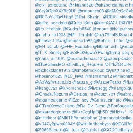
@oixi_soredeiino
@rikitan0520
@shabondamahoih
@6cyXOpsXXZ8e9DF
@catpunch08
@gMZcQqZMcr
@BFCpYiJfQcU1tq2
@Dai_Sharin_
@DEKUmidorik
@akira_uchidate
@Duke_Seth
@klsmQACUDXfYIP
@frs_hirakata
@Guderia5549
@habun
@hakashos
@maho_ra1208
@Mr_Toraichi
@nzr76hblSdSua14
@hitosas1104
@ikemeso1582
@Koharu_Lotus
@k
@EN_schulz
@FHF_Ebauche
@kibiramochi
@mado
@T_K_Smiley
@FavSFsKGgwaYPwr
@flying_pixy
@nana_air1691
@nostradamusu12
@papelpicado
@BlueGlassMO
@EvilEye_Requiem
@LYkZG4UKv
@Schokolade1919
@smokemokloud
@yuzizine
@_l
@hosimori025
@LC_kiwa
@mamisma12
@mephist
@A0W2fh1isu8Jxlz
@asaza_g
@AssuePsaba
@flu
@keng0721
@kiyomenosio
@livesegg
@mangoliqu
@OnsokuNezumi
@Osiziga_ni
@quiz1701
@sabro
@aigamoaigamo
@Ezo_soy
@Garasubinhato
@ka
@OTsmXxv5cC1kj88
@R2_D2_Droid
@RoiSpecial
@aisaredogtoneko
@ExrQcgHpEtjh5IY
@Hidazi_19
@mikekosr
@Ml0TEYamodioEne
@monogatrisaika
@vD4Cy2pwrx6204Y
@wishfortheabyss
@XC60Rd
@5269Sheoul
@a_touri
@Calots1
@CODOteitaityu