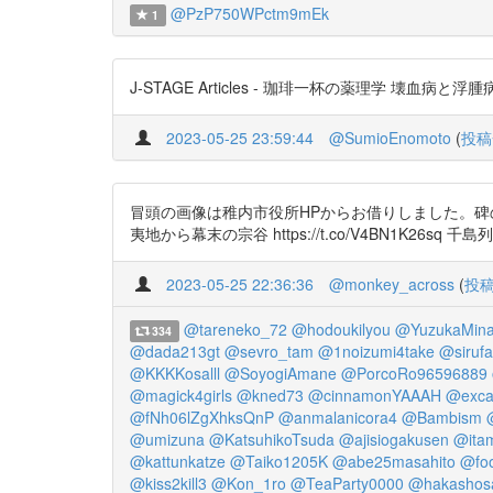
@PzP750WPctm9mEk
1
J-STAGE Articles - 珈琲一杯の薬理学 壊血病と浮
2023-05-25 23:59:44
@SumioEnomoto
(
投稿
冒頭の画像は稚内市役所HPからお借りしました。碑の場所は稚内市宗
夷地から幕末の宗谷 https://t.co/V4BN1K26sq 千島
2023-05-25 22:36:36
@monkey_across
(
投
@tareneko_72
@hodoukilyou
@YuzukaMina
334
@dada213gt
@sevro_tam
@1noizumi4take
@siruf
@KKKKosalll
@SoyogiAmane
@PorcoRo96596889
@magick4girls
@kned73
@cinnamonYAAAH
@excal
@fNh06lZgXhksQnP
@anmalanicora4
@Bambism
@umizuna
@KatsuhikoTsuda
@ajisiogakusen
@ita
@kattunkatze
@Taiko1205K
@abe25masahito
@foo
@kiss2kill3
@Kon_1ro
@TeaParty0000
@hakashos