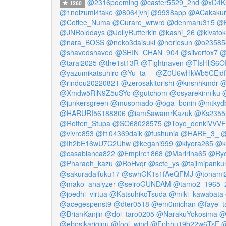
@2316poeming
@caster5529_2nd
@xD4K
1260
@1noizumi4take
@8064jvhj
@9938app
@ACakaku
@Coffee_Numa
@Curare_wrwrd
@denmaru315
@F
@JNRolddays
@JollyRutterkin
@kashi_26
@kivatok
@nara_BOSS
@neko3daisuki
@noriesun
@o23585
@shavedshaved
@SHIN_CHAN_904
@silverfox7
@
@tarai2025
@the1st13R
@Tightnaven
@TIsHljS6
@yazumikatsuhiro
@Yu_ta__
@Z0U6wHkWb5CEjdf
@rindou20220821
@zerosakitorishi
@knsnhkmdr
@
@Xmdw5RiN9Z5uSYo
@gutchom
@osyarekinniku
@junkersgreen
@musomado
@oga_bonin
@mtkyd
@HARURI56188806
@iamSawamrKazuk
@Ks2355
@Rotten_Stupa
@SO68028575
@Toyo_denkiVVVF
@vivre853
@f104369daik
@fushunia
@HARE_3_
@
@Ih2bE16wU7C2Uhw
@kegani999
@kiyora265
@k
@casablanca822
@Empire1868
@Maririna65
@Ryo
@Pharaoh_kazu
@RoHvqr
@sctc_ys
@tajimipanku
@sakuradaifuku17
@swhGK1s1fAeQFMJ
@tonami
@mako_analyzer
@seiroGUNDAM
@tamo2_1965_
@joedhi_virtua
@KatsuhikoTsuda
@miki_kawabata
@acegespenst9
@dter0518
@em0michan
@faye_
@BrianKanjin
@doi_taro0205
@NarakuYokosima
@
@ebosikariginu
@fool_wind
@Fpbhu19b22w6TsF