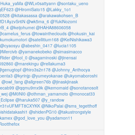
Huka_yaMa
@WLv0sattyann
@sontaku_ueno
EF623
@HiromiSato15
@Lakky_1o1
10528
@kitakasassa
@arakawakohsen_B
fD1AyzvSr6N
@wk5ma_6
@YukiNozomi
rB_4
@keijohumei
@HAHA88606058
@camelus_ferus
@towaintheclouds
@hokusin_kai
kumokumotori
@satellitium168
@KeiNishikawa3
@cyaosyu
@abeshin_0417
@lucia1105
@Mercivb
@yamanekobeko
@simasimacco
Rider
@fool_0
@sagaminoski
@jinensai
592860
@marekingu
@rellakuma3
@genugtopf
@hiro3s2n178
@Johnny_Anthocya
penta3
@kyrinjp
@yumeyokanae
@ukyomaboroshi
1
@owl_fang
@allgreen76b
@jinaskjinask
ecab99
@qqmu9mx9k
@kemomaid
@sonotanosolt
_wej
@M0NI0
@othman_yamamoto
@monocat33
Eclipse
@haruka507
@y_randow
r31vUFMFT8CXYKK
@NikoPalai
@sms_tegetthoff
ishidatakashi1
@shidenPG10
@takustrongstyle
kamex
@god_love_you
@yadamon11
ootthefox