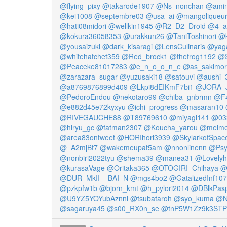
@flying_pixy
@takarode1907
@Ns_nonchan
@amin
@kei1008
@septembre03
@usa_ai
@mangoliqueu
@hati08midori
@wellkin1945
@R2_D2_Droid
@4_a
@kokura36058353
@urakkun26
@TaniToshinori
@k
@yousaizuki
@dark_kisaragi
@LensCulinaris
@yag
@whitehatchet359
@Red_brock1
@thefrog1192
@S
@Peaceke81017283
@e_n_o_o_n_e
@as_sakimor
@zarazara_sugar
@yuzusaki18
@satouvi
@aushi_
@a8769876899d409
@Lkpi8dEIKmF7bi1
@JORA_
@PedoroEndou
@nekotaro99
@chiba_gnbrmn
@F
@e882d45e72kyxyu
@ichi_progress
@masaran10
@RIVEGAUCHE88
@T89769610
@miyagi141
@03
@hiryu_gc
@fatman2307
@Koucha_yarou
@meime
@area83ontweet
@HORIhori3939
@SkylarkofSpac
@_A2mjBt7
@wakemeupat5am
@nnonlinenn
@Psy
@nonbiri2022tyu
@shema39
@manea31
@Lovelyh
@kurasaVage
@Oritaka365
@OTOGIRI_Chihaya
@
@DUR_MkII__BAI_N
@mgs4bo2
@GatalizedInf107
@pzkpfw1b
@bjorn_kmt
@h_pylori2014
@DBlkPasp
@U9YZ5YOYubAznni
@tsubataroh
@syo_kuma
@N
@sagaruya45
@s00_RX0n_se
@tnP5W1Zz9k3STP