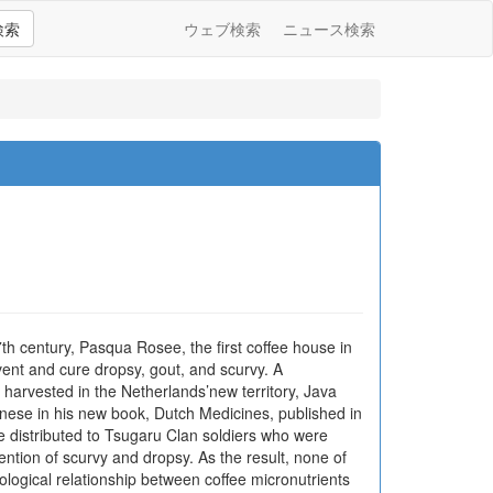
検索
ウェブ検索
ニュース検索
th century, Pasqua Rosee, the first coffee house in
event and cure dropsy, gout, and scurvy. A
harvested in the Netherlands’new territory, Java
anese in his new book, Dutch Medicines, published in
e distributed to Tsugaru Clan soldiers who were
ntion of scurvy and dropsy. As the result, none of
logical relationship between coffee micronutrients