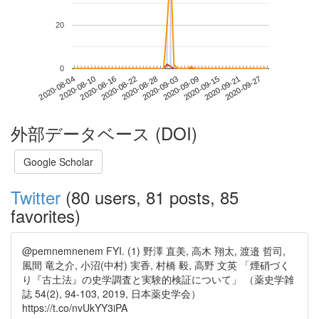
20
0
2020-09-21
2020-08-04
2020-08-22
2020-09-09
2020-09-27
2020-08-10
2020-08-28
2020-09-15
2020-08-16
2020-09-03
外部データベース (DOI)
Google Scholar
Twitter
(80 users, 81 posts, 85
favorites)
@pemnemnenem FYI. (1) 野澤 直美, 高木 翔太, 渡邉 哲司,
風間 竜之介, 小沼(中村) 実香, 村橋 毅, 高野 文英 「煙硝づく
り『古土法』の史学調査と実験的検証について」 （薬史学雑
誌 54(2), 94-103, 2019, 日本薬史学会）
https://t.co/nvUkYY3iPA