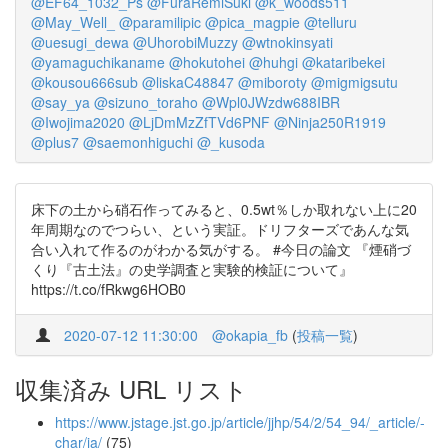
@EF64_1032_Ps
@FuraRemiSuki
@k_woods511
@May_Well_
@paramilipic
@pica_magpie
@telluru
@uesugi_dewa
@UhorobiMuzzy
@wtnokinsyati
@yamaguchikaname
@hokutohei
@huhgi
@kataribekei
@kousou666sub
@liskaC48847
@miboroty
@migmigsutu
@say_ya
@sizuno_toraho
@Wpl0JWzdw688IBR
@Iwojima2020
@LjDmMzZfTVd6PNF
@Ninja250R1919
@plus7
@saemonhiguchi
@_kusoda
床下の土から硝石作ってみると、0.5wt％しか取れない上に20
年周期なのでつらい、という実証。ドリフターズであんな気
合い入れて作るのがわかる気がする。 #今日の論文 『煙硝づ
くり『古土法』の史学調査と実験的検証について』
https://t.co/fRkwg6HOB0
2020-07-12 11:30:00
@okapia_fb
(
投稿一覧
)
収集済み URL リスト
https://www.jstage.jst.go.jp/article/jjhp/54/2/54_94/_article/-
char/ja/
(75)