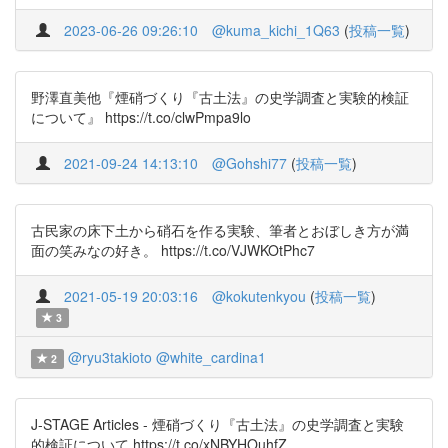
2023-06-26 09:26:10
@kuma_kichi_1Q63
(
投稿一覧
)
野澤直美他『煙硝づくり『古土法』の史学調査と実験的検証
について』 https://t.co/clwPmpa9lo
2021-09-24 14:13:10
@Gohshi77
(
投稿一覧
)
古民家の床下土から硝石を作る実験、筆者とおぼしき方が満
面の笑みなの好き。 https://t.co/VJWKOtPhc7
2021-05-19 20:03:16
@kokutenkyou
(
投稿一覧
)
3
@ryu3takioto
@white_cardina1
2
J-STAGE Articles - 煙硝づくり『古土法』の史学調査と実験
的検証について https://t.co/xNBYHOuhfZ