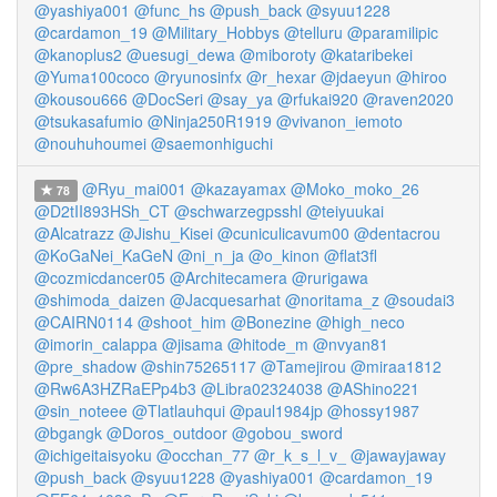
@yashiya001
@func_hs
@push_back
@syuu1228
@cardamon_19
@Military_Hobbys
@telluru
@paramilipic
@kanoplus2
@uesugi_dewa
@miboroty
@kataribekei
@Yuma100coco
@ryunosinfx
@r_hexar
@jdaeyun
@hiroo
@kousou666
@DocSeri
@say_ya
@rfukai920
@raven2020
@tsukasafumio
@Ninja250R1919
@vivanon_iemoto
@nouhuhoumei
@saemonhiguchi
@Ryu_mai001
@kazayamax
@Moko_moko_26
78
@D2tII893HSh_CT
@schwarzegpsshl
@teiyuukai
@Alcatrazz
@Jishu_Kisei
@cuniculicavum00
@dentacrou
@KoGaNei_KaGeN
@ni_n_ja
@o_kinon
@flat3fl
@cozmicdancer05
@Architecamera
@rurigawa
@shimoda_daizen
@Jacquesarhat
@noritama_z
@soudai3
@CAIRN0114
@shoot_him
@Bonezine
@high_neco
@imorin_calappa
@jisama
@hitode_m
@nvyan81
@pre_shadow
@shin75265117
@Tamejirou
@miraa1812
@Rw6A3HZRaEPp4b3
@Libra02324038
@AShino221
@sin_noteee
@Tlatlauhqui
@paul1984jp
@hossy1987
@bgangk
@Doros_outdoor
@gobou_sword
@ichigeitaisyoku
@occhan_77
@r_k_s_l_v_
@jawayjaway
@push_back
@syuu1228
@yashiya001
@cardamon_19