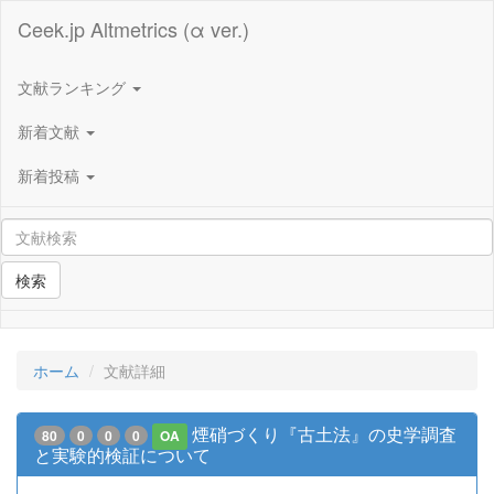
Ceek.jp Altmetrics (α ver.)
文献ランキング
新着文献
新着投稿
検索
ホーム
文献詳細
煙硝づくり『古土法』の史学調査
80
0
0
0
OA
と実験的検証について