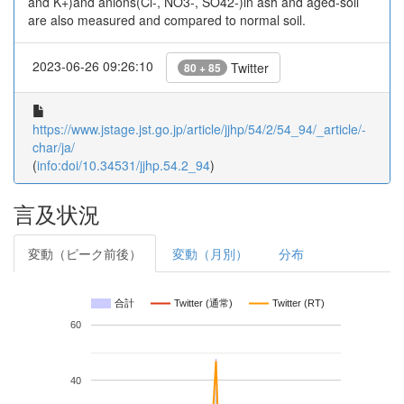
and K+)and anions(Cl-, NO3-, SO42-)in ash and aged-soil
are also measured and compared to normal soil.
2023-06-26 09:26:10
Twitter
80 + 85
https://www.jstage.jst.go.jp/article/jjhp/54/2/54_94/_article/-
char/ja/
(
info:doi/10.34531/jjhp.54.2_94
)
言及状況
変動（ピーク前後）
変動（月別）
分布
合計
Twitter (通常)
Twitter (RT)
60
40