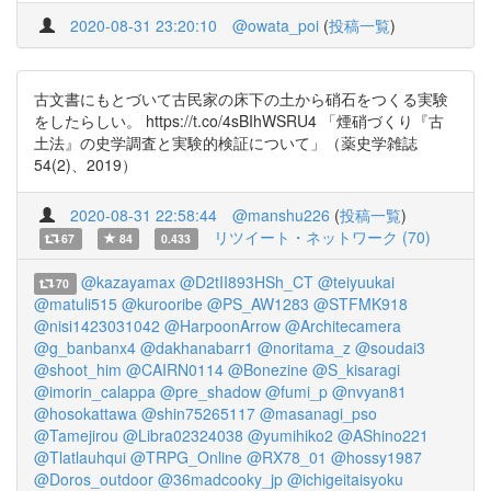
2020-08-31 23:20:10
@owata_poi
(
投稿一覧
)
古文書にもとづいて古民家の床下の土から硝石をつくる実験
をしたらしい。 https://t.co/4sBIhWSRU4 「煙硝づくり『古
土法』の史学調査と実験的検証について」（薬史学雑誌
54(2)、2019）
2020-08-31 22:58:44
@manshu226
(
投稿一覧
)
リツイート・ネットワーク (70)
67
84
0.433
@kazayamax
@D2tII893HSh_CT
@teiyuukai
70
@matuli515
@kurooribe
@PS_AW1283
@STFMK918
@nisi1423031042
@HarpoonArrow
@Architecamera
@g_banbanx4
@dakhanabarr1
@noritama_z
@soudai3
@shoot_him
@CAIRN0114
@Bonezine
@S_kisaragi
@imorin_calappa
@pre_shadow
@fumi_p
@nvyan81
@hosokattawa
@shin75265117
@masanagi_pso
@Tamejirou
@Libra02324038
@yumihiko2
@AShino221
@Tlatlauhqui
@TRPG_Online
@RX78_01
@hossy1987
@Doros_outdoor
@36madcooky_jp
@ichigeitaisyoku