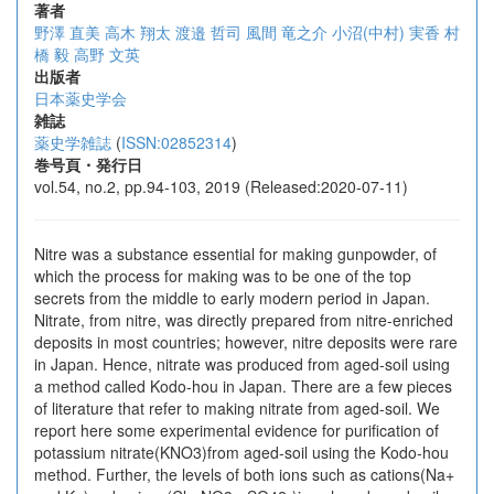
著者
野澤 直美
高木 翔太
渡邉 哲司
風間 竜之介
小沼(中村) 実香
村
橋 毅
高野 文英
出版者
日本薬史学会
雑誌
薬史学雑誌
(
ISSN:02852314
)
巻号頁・発行日
vol.54, no.2, pp.94-103, 2019 (Released:2020-07-11)
Nitre was a substance essential for making gunpowder, of
which the process for making was to be one of the top
secrets from the middle to early modern period in Japan.
Nitrate, from nitre, was directly prepared from nitre-enriched
deposits in most countries; however, nitre deposits were rare
in Japan. Hence, nitrate was produced from aged-soil using
a method called Kodo-hou in Japan. There are a few pieces
of literature that refer to making nitrate from aged-soil. We
report here some experimental evidence for purification of
potassium nitrate(KNO3)from aged-soil using the Kodo-hou
method. Further, the levels of both ions such as cations(Na+