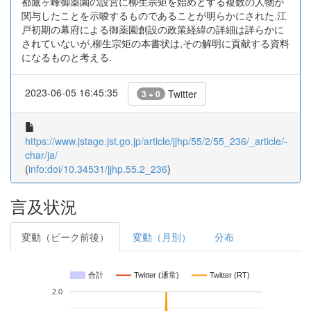
都鷹ヶ峰御薬園の設営に柳生宗矩を始めとする複数の人物が
関与したことを示唆するものであることが明らかにされた.江
戸初期の幕府による御薬園創設の政策経緯の詳細は詳らかに
されていないが,柳生宗矩の本書状は,その解明に貢献する資料
になるものと考える.
2023-06-05 16:45:35
Twitter
3 + 0
https://www.jstage.jst.go.jp/article/jjhp/55/2/55_236/_article/-
char/ja/
(
info:doi/10.34531/jjhp.55.2_236
)
言及状況
変動（ピーク前後）
変動（月別）
分布
合計
Twitter (通常)
Twitter (RT)
2.0