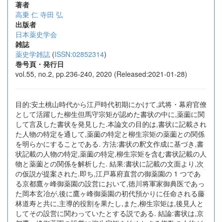
著者
高乗 仁
寺田 弘
出版者
日本薬史学会
雑誌
薬史学雑誌
(
ISSN:02852314
)
巻号頁・発行日
vol.55, no.2, pp.236-240, 2020 (Released:2021-01-28)
目的:安土桃山時代から江戸時代初期にかけて,武将・幕府官僚
として活躍した柳生但馬守宗矩が認めた書状の中に,薬薗に関
して言及した書状を発見した.本論文の目的は,書状に記載され
た人物の特定を通して,薬薗の特定と柳生宗矩の薬薗との関係
を明らかにすることである. 方法:書状の釈文作成に基づき,書
状記載の人物の特定,薬薗の特定,柳生宗矩を含む書状記載の人
物と薬薗との関係を解析した. 結果:書状に記載の文面より,次
の仮説が提案された.即ち,江戸幕府直営の御薬園の 1 つであ
る京都鷹ヶ峰御薬園の設営において,徳川将軍家御典医であっ
た岡本玄冶が,後に鷹ヶ峰御薬園の初代預かりに任命される藤
林道寿と共に,主導的役割を果たし,また,柳生宗矩は,後見人と
してその設営に関わっていたとする説である. 結論:書状は,京