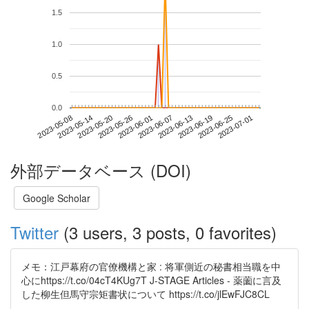
1.5
1.0
0.5
0.0
2023-06-25
2023-05-08
2023-05-26
2023-06-13
2023-07-01
2023-05-14
2023-06-01
2023-06-19
2023-05-20
2023-06-07
外部データベース (DOI)
Google Scholar
Twitter
(3 users, 3 posts, 0 favorites)
メモ：江戸幕府の官僚機構と家 : 将軍側近の秘書相当職を中
心にhttps://t.co/04cT4KUg7T J-STAGE Articles - 薬薗に言及
した柳生但馬守宗矩書状について https://t.co/jlEwFJC8CL