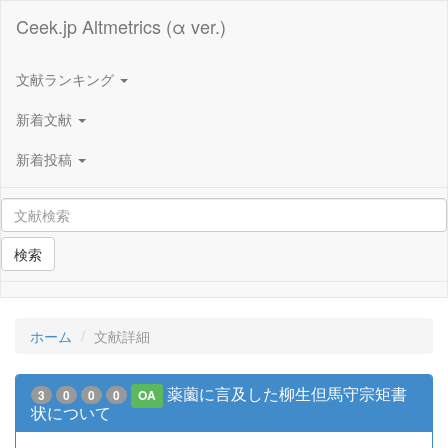
Ceek.jp Altmetrics (α ver.)
文献ランキング
新着文献
新着投稿
検索
ホーム
文献詳細
薬薗に言及した柳生但馬守宗矩書
3
0
0
0
OA
状について