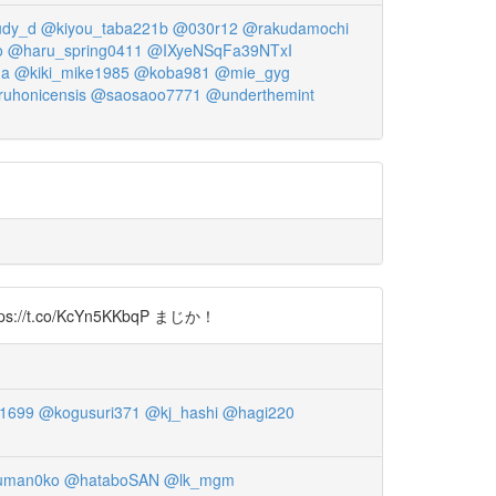
udy_d
@kiyou_taba221b
@030r12
@rakudamochi
o
@haru_spring0411
@IXyeNSqFa39NTxI
ma
@kiki_mike1985
@koba981
@mie_gyg
uhonicensis
@saosaoo7771
@underthemint
.co/KcYn5KKbqP まじか！
1699
@kogusuri371
@kj_hashi
@hagi220
uman0ko
@hataboSAN
@lk_mgm