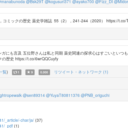
manabunoda
@Bsk29T
@kogusuri371
@ayako700
@Fizz_DI
@Midor
史 薬史学雑誌 55（2），241-244（2020） https://t.co/TR
も言及 五位野さんは私と同期 薬史関連の探求心はすごいといつも思っています
ttps://t.co/6wrQQCuyfy
一覧
)
リツイート・ネットワーク (1)
1
9
0.000
ghtropewalk
@sen89314
@YuyaT80811376
@PNB_origuchi
41/_article/-char/ja/
(37)
241/_pdf
(1)