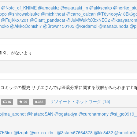
@Note_of_KNIME
@amcakkz
@nakazaki_m
@akkseakp
@noriko_st
ppo
@shirowabisuke
@michitheat
@carro_calcan
@T8y4eoyA18Bk6g
@Fujikko7201
@Giant_pandacat
@J6MWukfoXbxNEG2
@kaayaaro
noko
@AkikoOonishi7
@Brown150105
@ikedamol
@manabunoda
@pr
KI」がないよぅ
)
ンガ，コミックの歴史 サザエさんでは医薬分業に関する誤解がみられます https://t
リツイート・ネットワーク (15)
16
29
0.385
jima_aponet
@hataboSAN
@ogatakiya
@cureharmony
@si_ge0919_
E3inx
@izuph
@ne_co_rin_
@3stars67664378
@kic8432
@amefurik