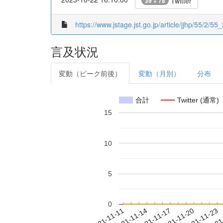
Twitter
39 + 78
https://www.jstage.jst.go.jp/article/jjhp/55/2/55_
言及状況
変動（ピーク前後）
変動（月別）
分布
合計
Twitter (通常)
15
10
5
0
2021-11-17
2021-11-20
2021-11-23
2021
2021-11-11
2021-11-14