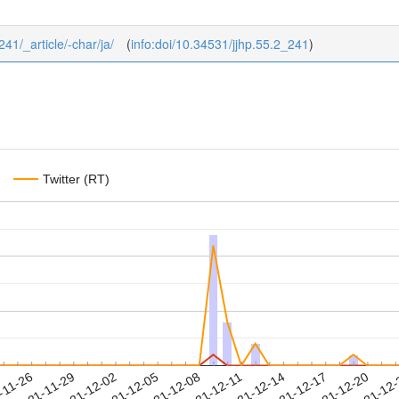
241/_article/-char/ja/
(
info:doi/10.34531/jjhp.55.2_241
)
Twitter (RT)
2021-12-17
2021-12-20
2021-12
-11-26
2
2021-11-29
2021-12-02
2021-12-05
2021-12-08
2021-12-11
2021-12-14