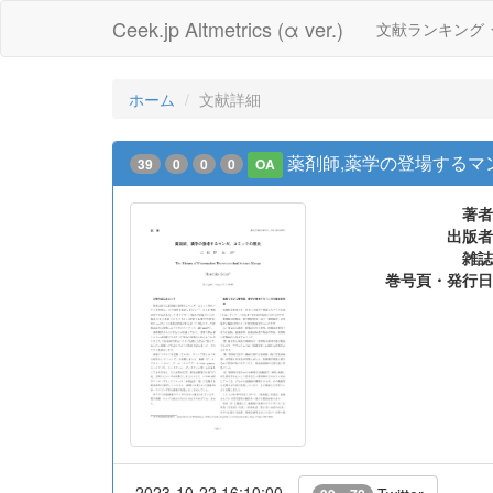
Ceek.jp Altmetrics (α ver.)
文献ランキング
ホーム
文献詳細
薬剤師,薬学の登場するマ
39
0
0
0
OA
著者
出版者
雑誌
巻号頁・発行日
2023-10-22 16:10:00