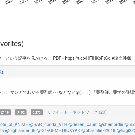
vorites)
を見かける。 PDF= https://t.co/HFlHKbFtGd #論文渉猟
覧
)
ラ、マンガでわかる薬剤師･･･などなどφ(．．) 「薬剤師、薬学の登
リツイート・ネットワーク (20)
19
52
0.273
ote_of_KNIME
@BAR_honda_VTR
@riesen_baum
@chemordie
@mic
ta
@highlander_tk
@r31vUFMFT8CXYKK
@pharmfield2019
@hagi22