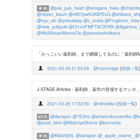
@puk_puk_heart
@sirogane_haku
@chalcite
43
@riesen_baum
@vflK7pw5UKSPExQ
@shibaco_shi
@nyu_alc
@yokoakipp
@c_ovata
@Froglover_ricky
@new_yukiyuki
@r31vUFMFT8CXYKK
@Agaricus_
@WoXiHuanMomoClo
@yamotoshinikana
「かっこいい薬剤師」まで網羅してるのに「薬剤師MI
2021-03-29 21:23:09
@nozomage
(
投稿一覧
J-STAGE Articles - 薬剤師，薬学の登場するマ
2021-03-29 17:52:50
@nitrotake
(
投稿一覧
)
@darapon
@7E3inx
@amefurikuman0ko
@ko
15
@pooh_kirin
@MidoriyaShimiz
@konnchie
@Kkk0525L
@darapon
@_apple_cosme_
@7
22