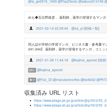
@si_ge0919_1699
@Pop2Socio
@sakura314159
@
めも◆五位野政彦． 薬剤師，薬学の登場するマンガ，コミックの歴
2021-02-14 22:39:44
@za_yi
(
投稿一覧
)
同人誌や学研の学習マンガ、ビジネス書・参考書マンガに
241-244】 薬剤師，薬学の登場するマンガ，コミックの歴史 h
2021-01-28 11:44:18
@kojima_aponet
(
投稿
@kojima_aponet
1
@Fizz_DI
@marutaninorihis
@kic8432
@PhTi
7
収集済み URL リスト
https://www.jstage.jst.go.jp/article/jjhp/55/2/55_2
https://www.jstage.jst.go.jp/article/jjhp/55/2/55_