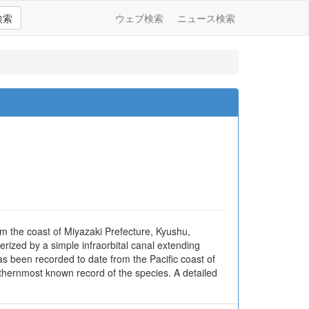
検索
ウェブ検索
ニュース検索
m the coast of Miyazaki Prefecture, Kyushu,
ized by a simple infraorbital canal extending
s been recorded to date from the Pacific coast of
hernmost known record of the species. A detailed