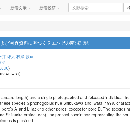
新着文献
新着投稿
および写真資料に基づくヌエハゼの南限記録
一井 雄太
村瀬 敦宣
学会
5090
)
2023-06-30)
andard length) and a single photographed and released individual, fro
anese species Siphonogobius nue Shibukawa and Iwata, 1998, character
pore’s A' and L' lacking other pores, except for pore D. The species ha
 Shizuoka prefectures), the present specimens representing the sout
cimens is provided.