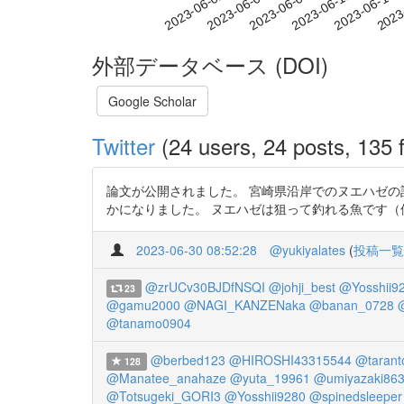
2023-06-08
2023-06-11
2023-06-14
2023
2023-06-02
2023-06-05
外部データベース (DOI)
Google Scholar
Twitter
(24 users, 24 posts, 135 f
論文が公開されました。 宮崎県沿岸でのヌエハゼの
かになりました。 ヌエハゼは狙って釣れる魚です（僕はまだ釣れてない..
2023-06-30 08:52:28
@yukiyalates
(
投稿一覧
@zrUCv30BJDfNSQI
@johji_best
@Yosshii9
23
@gamu2000
@NAGI_KANZENaka
@banan_0728
@tanamo0904
@berbed123
@HIROSHI43315544
@taran
128
@Manatee_anahaze
@yuta_19961
@umiyazaki86
@Totsugeki_GORI3
@Yosshii9280
@spinedsleeper