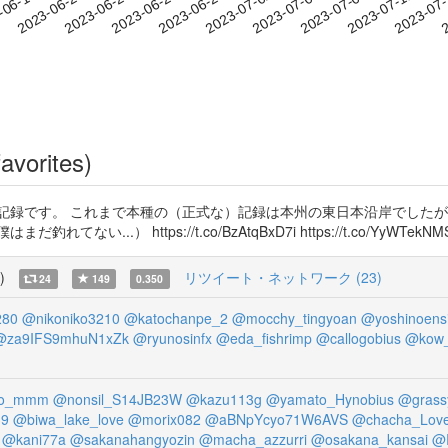
2023-07-08
2023-07-11
2023-07
-06-17
2
2023-06-20
2023-06-23
2023-06-26
2023-06-29
2023-07-02
2023-07-05
avorites)
記録です。 これまで本種の（正式な）記録は本州の東日本沿岸でした
.） https://t.co/BzAtqBxD7i https://t.co/YyWTekNM
)
リツイート・ネットワーク (23)
24
149
0.350
280
@nikoniko3210
@katochanpe_2
@mocchy_tingyoan
@yoshinoens
@za9IFS9mhuN1xZk
@ryunosinfx
@eda_fishrimp
@callogobius
@kow_
to_mmm
@nonsil_S14JB23W
@kazu113g
@yamato_Hynobius
@grassy
39
@biwa_lake_love
@morix082
@aBNpYcyo71W6AVS
@chacha_Lov
@kani77a
@sakanahangyozin
@macha_azzurri
@osakana_kansai
@