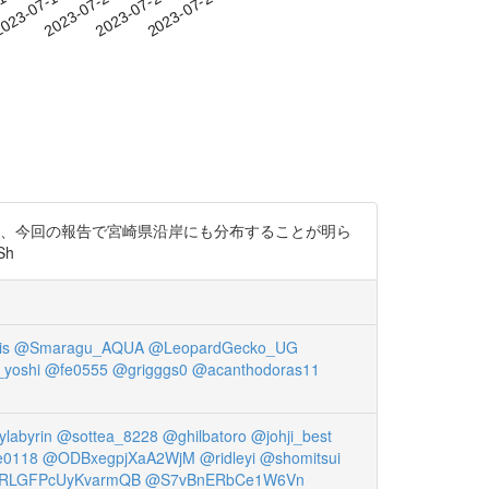
-14
023-07-17
2023-07-20
2023-07-23
2023-07-26
が、今回の報告で宮崎県沿岸にも分布することが明ら
Sh
is
@Smaragu_AQUA
@LeopardGecko_UG
yoshi
@fe0555
@grigggs0
@acanthodoras11
labyrin
@sottea_8228
@ghilbatoro
@johji_best
e0118
@ODBxegpjXaA2WjM
@ridleyi
@shomitsui
RLGFPcUyKvarmQB
@S7vBnERbCe1W6Vn