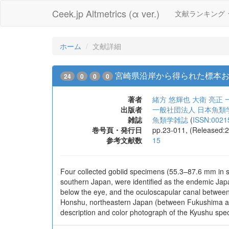
Ceek.jp Altmetrics (α ver.)
文献ランキング
ホーム
文献詳細
宮崎県沿岸から得られた標本
24
0
0
0
著者
緒方 悠輝也
大衛 亮正
出版者
一般社団法人 日本魚類
雑誌
魚類学雑誌
(
ISSN:0021
巻号頁・発行日
pp.23-011, (Released:
参考文献数
15
Four collected gobiid specimens (55.3–87.6 mm in st
southern Japan, were identified as the endemic Jap
below the eye, and the oculoscapular canal between 
Honshu, northeastern Japan (between Fukushima and
description and color photograph of the Kyushu spe