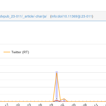
/advpub_23-011/_article/-char/ja/
(
info:doi/10.11369/jji.23-011
)
Twitter (RT)
*
*