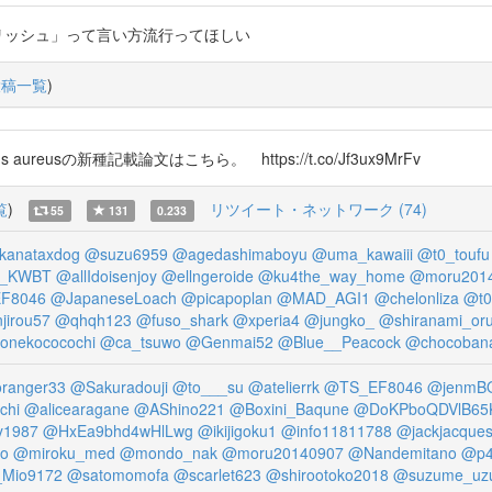
リッシュ」って言い方流行ってほしい
投稿一覧
)
reusの新種記載論文はこちら。 https://t.co/Jf3ux9MrFv
覧
)
リツイート・ネットワーク (74)
55
131
0.233
kanataxdog
@suzu6959
@agedashimaboyu
@uma_kawaiii
@t0_toufu
ii_KWBT
@allIdoisenjoy
@ellngeroide
@ku4the_way_home
@moru201
F8046
@JapaneseLoach
@picapoplan
@MAD_AGI1
@chelonliza
@t0
jirou57
@qhqh123
@fuso_shark
@xperia4
@jungko_
@shiranami_or
onekococochi
@ca_tsuwo
@Genmai52
@Blue__Peacock
@chocoban
ranger33
@Sakuradouji
@to___su
@atelierrk
@TS_EF8046
@jenmB
chi
@alicearagane
@AShino221
@Boxini_Baqune
@DoKPboQDVlB65
y1987
@HxEa9bhd4wHlLwg
@ikijigoku1
@info11811788
@jackjacques
o
@miroku_med
@mondo_nak
@moru20140907
@Nandemitano
@p
Mio9172
@satomomofa
@scarlet623
@shirootoko2018
@suzume_uz