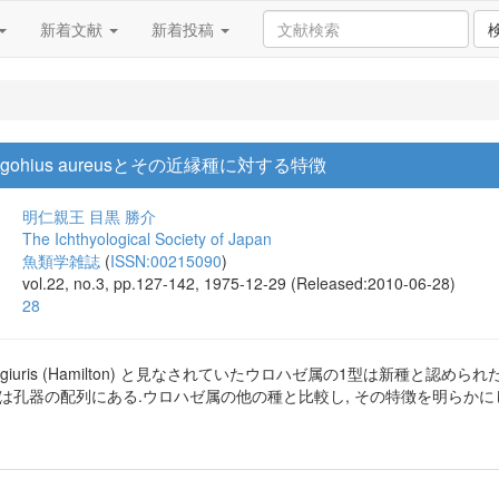
新着文献
新着投稿
gohius aureusとその近縁種に対する特徴
明仁親王
目黒 勝介
The Ichthyological Society of Japan
魚類学雑誌
(
ISSN:00215090
)
vol.22, no.3, pp.127-142, 1975-12-29 (Released:2010-06-28)
28
us giuris (Hamilton) と見なされていたウロハゼ属の1型は新種と認められ
は孔器の配列にある.ウロハゼ属の他の種と比較し, その特徴を明らかに