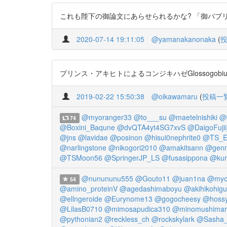
これも陛下の御論文にあらせられるかな? 「御パブ
2020-07-14 19:11:05
@yamanakanonaka
(
プリンス・アキヒトによるコンジキハゼGlossogobius au
2019-02-22 15:50:38
@oikawamaru
(
投稿一
@myoranger33
@to___su
@maetelnishiki
@
74
@Boxini_Baqune
@dvQTA4yt4SG7xvS
@DaigoFuj
@jns
@lavidae
@posinon
@hisui0nephrite0
@TS_E
@narlingstone
@nikogori2010
@amakitsann
@genn
@TSMoon56
@SpringerJP_LS
@fusasippona
@kur
@nunununu555
@Gouto11
@juan1na
@myo
54
@amino_proteinV
@agedashimaboyu
@akihikohigu
@ellngeroide
@Eurynome13
@gogocheesy
@hoss
@LilasB0710
@mimosapudica310
@minomushimar
@pythonian2
@reckless_ch
@rockskylark
@Sasha_