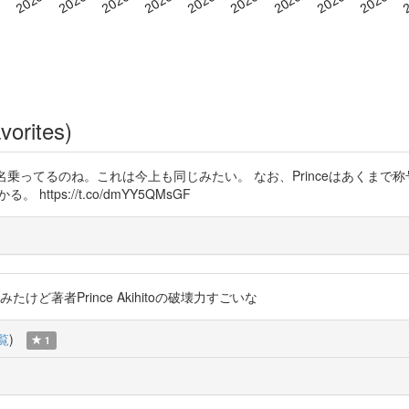
vorites)
to)」と名乗ってるのね。これは今上も同じみたい。 なお、Princeはあくま
ttps://t.co/dmYY5QMsGF
ってみたけど著者Prince Akihitoの破壊力すごいな
覧
)
1