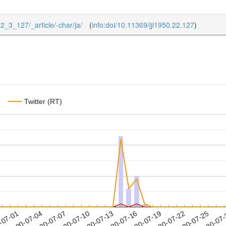
/22_3_127/_article/-char/ja/
(
info:doi/10.11369/jji1950.22.127
)
Twitter (RT)
2020-07-22
2020-07-25
2020-07
-07-01
2
2020-07-04
2020-07-07
2020-07-10
2020-07-13
2020-07-16
2020-07-19