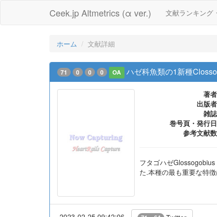
Ceek.jp Altmetrics (α ver.)
文献ランキング
ホーム
文献詳細
ハゼ科魚類の1新種Closso
71
0
0
0
OA
著者
出版者
雑誌
巻号頁・発行日
参考文献数
フタゴハゼGlossogobi
た.本種の最も重要な特徴
2023-02-25 09:42:06