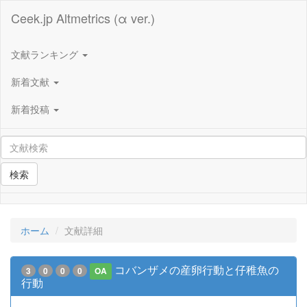
Ceek.jp Altmetrics (α ver.)
文献ランキング
新着文献
新着投稿
検索
ホーム
文献詳細
コバンザメの産卵行動と仔稚魚の
3
0
0
0
OA
行動