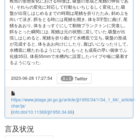
稚魚の形態変化における特徴は, 吸盤の形成と尾鰭の伸長であ
り, それらの変化に対応して行動もいちじるしく変化した.吸
盤が出現しはじめるまでの時期は尾鰭を折りたたみ, 斜め上を
向いて泳ぎ, 餌をとる時には尾鰭を開き, 体をS字型に曲げ, 尾
鰭をあおり, 体をまっすぐにして動物プランクトンに突進し,
餌をとった瞬間には, 尾鰭は元の状態に戻していた.吸盤が出
現しはじめると, 尾鰭を折り曲げて水槽底で立ち, 吸盤の形成
が完成すると, 体をあお向けにしたり, 腹ばいになったりして,
水槽底に横たわるようになった.もっとも成長の早い個体でふ
化後35日, 体長55mmで水槽内に設置したパイプや板に吸着す
るようになった.
2023-06-28 17:27:54
Twitter
3 + 2
https://www.jstage.jst.go.jp/article/jji1950/34/1/34_1_66/_article/-
char/ja/
(
info:doi/10.11369/jji1950.34.66
)
言及状況