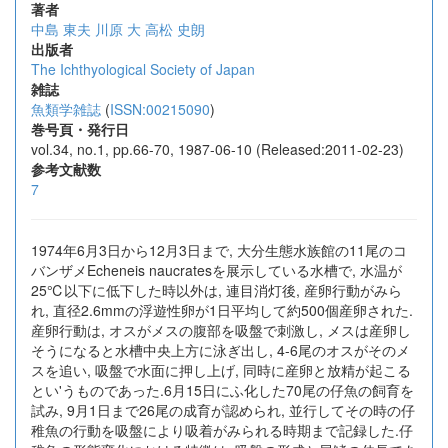
著者
中島 東夫
川原 大
高松 史朗
出版者
The Ichthyological Society of Japan
雑誌
魚類学雑誌
(
ISSN:00215090
)
巻号頁・発行日
vol.34, no.1, pp.66-70, 1987-06-10 (Released:2011-02-23)
参考文献数
7
1974年6月3日から12月3日まで, 大分生態水族館の11尾のコ
バンザメEcheneis naucratesを展示している水槽で, 水温が
25℃以下に低下した時以外は, 連目消灯後, 産卵行動がみら
れ, 直径2.6mmの浮遊性卵が1日平均して約500個産卵された.
産卵行動は, オスがメスの腹部を吸盤で刺激し, メスは産卵し
そうになると水槽中央上方に泳ぎ出し, 4-6尾のオスがそのメ
スを追い, 吸盤で水面に押し上げ, 同時に産卵と放精が起こる
とい'うものであった.6月15日にふ化した70尾の仔魚の飼育を
試み, 9月1日まで26尾の成育が認められ, 並行してその時の仔
稚魚の行動を吸盤により吸着がみられる時期まで記録した.仔