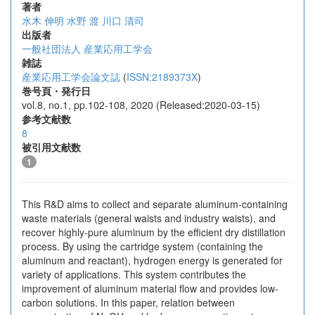
著者
水木 伸明
水野 渡
川口 清司
出版者
一般社団法人 産業応用工学会
雑誌
産業応用工学会論文誌
(
ISSN:2189373X
)
巻号頁・発行日
vol.8, no.1, pp.102-108, 2020 (Released:2020-03-15)
参考文献数
8
被引用文献数
1
This R&D aims to collect and separate aluminum-containing
waste materials (general waists and industry waists), and
recover highly-pure aluminum by the efficient dry distillation
process. By using the cartridge system (containing the
aluminum and reactant), hydrogen energy is generated for
variety of applications. This system contributes the
improvement of aluminum material flow and provides low-
carbon solutions. In this paper, relation between