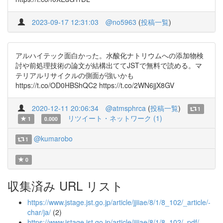
2023-09-17 12:31:03
@no5963
(
投稿一覧
)
アルハイテック面白かった。水酸化ナトリウムへの添加物検
討や前処理技術の論文が結構出ててJSTで無料で読める。マ
テリアルリサイクルの側面が強いかも
https://t.co/OD0HBShQC2 https://t.co/2WN6jjX8GV
2020-12-11 20:06:34
@atmsphrca
(
投稿一覧
)
1
リツイート・ネットワーク (1)
1
0.000
@kumarobo
1
0
収集済み URL リスト
https://www.jstage.jst.go.jp/article/jjiiae/8/1/8_102/_article/-
char/ja/
(2)
https://www.jstage.jst.go.jp/article/jjiiae/8/1/8_102/_pdf/-