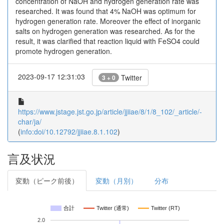
concentration of NaOH and hydrogen generation rate was
researched. It was found that 4% NaOH was optimum for
hydrogen generation rate. Moreover the effect of inorganic
salts on hydrogen generation was researched. As for the
result, it was clarified that reaction liquid with FeSO4 could
promote hydrogen generation.
2023-09-17 12:31:03
Twitter
3 + 0
https://www.jstage.jst.go.jp/article/jjiiae/8/1/8_102/_article/-
char/ja/
(
info:doi/10.12792/jjiiae.8.1.102
)
言及状況
変動（ピーク前後）
変動（月別）
分布
合計
Twitter (通常)
Twitter (RT)
2.0