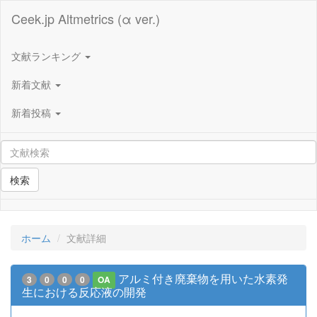
Ceek.jp Altmetrics (α ver.)
文献ランキング
新着文献
新着投稿
検索
ホーム
文献詳細
アルミ付き廃棄物を用いた水素発
3
0
0
0
OA
生における反応液の開発