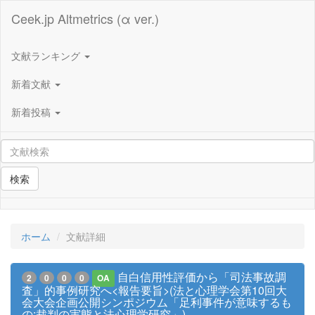
Ceek.jp Altmetrics (α ver.)
文献ランキング
新着文献
新着投稿
検索
ホーム
文献詳細
自白信用性評価から「司法事故調
2
0
0
0
OA
査」的事例研究へ<報告要旨>(法と心理学会第10回大
会大会企画公開シンポジウム「足利事件が意味するも
の:裁判の実態と法心理学研究」)