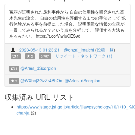
冤罪が証明された足利事件から 自白の信用性を研究された高
木先生の論文。 自白の信用性を評価する１つの手法として 犯
行体験がある事を前提にした場合、 説明困難な情報の欠落が
一貫してみられるか？という点を分析して、 評価する方法も
あるみたい。 https://t.co/ViwI6CES9d
2023-05-13 01:23:21
@enzai_imaichi
(
投稿一覧
)
リツイート・ネットワーク (1)
1
2
0.707
@Aries_dScorpion
1
@WXbpj3GzZr4BbOm
@Aries_dScorpion
2
収集済み URL リスト
https://www.jstage.jst.go.jp/article/jjlawpsychology/10/1/10_
char/ja
(2)