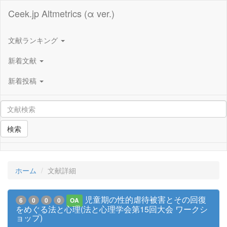
Ceek.jp Altmetrics (α ver.)
文献ランキング
新着文献
新着投稿
検索
ホーム
文献詳細
児童期の性的虐待被害とその回復
6
0
0
0
OA
をめぐる法と心理(法と心理学会第15回大会 ワークシ
ョップ)