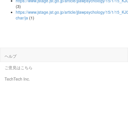
https://www.jstage.jst.go.jp/article/jjlawpsychology/15/1/15_
(3)
https://www.jstage.jst.go.jp/article/jjlawpsychology/15/1/15_
char/ja
(1)
ヘルプ
ご意見はこちら
TechTech Inc.