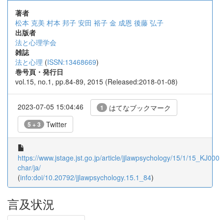
著者
松本 克美
村本 邦子
安田 裕子
金 成恩
後藤 弘子
出版者
法と心理学会
雑誌
法と心理
(
ISSN:13468669
)
巻号頁・発行日
vol.15, no.1, pp.84-89, 2015 (Released:2018-01-08)
2023-07-05 15:04:46
はてなブックマーク
1
Twitter
5 + 3
https://www.jstage.jst.go.jp/article/jjlawpsychology/15/1/15_KJ00
char/ja/
(
info:doi/10.20792/jjlawpsychology.15.1_84
)
言及状況