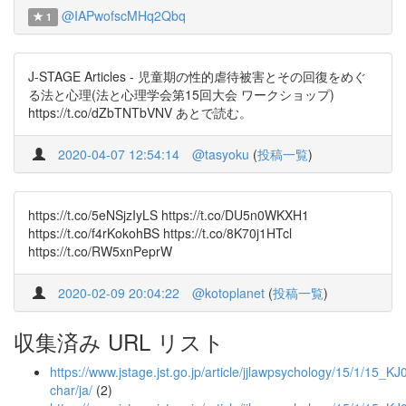
@IAPwofscMHq2Qbq
1
J-STAGE Articles - 児童期の性的虐待被害とその回復をめぐ
る法と心理(法と心理学会第15回大会 ワークショップ)
https://t.co/dZbTNTbVNV あとで読む。
2020-04-07 12:54:14
@tasyoku
(
投稿一覧
)
https://t.co/5eNSjzIyLS https://t.co/DU5n0WKXH1
https://t.co/f4rKokohBS https://t.co/8K70j1HTcl
https://t.co/RW5xnPeprW
2020-02-09 20:04:22
@kotoplanet
(
投稿一覧
)
収集済み URL リスト
https://www.jstage.jst.go.jp/article/jjlawpsychology/15/1/15_K
char/ja/
(2)