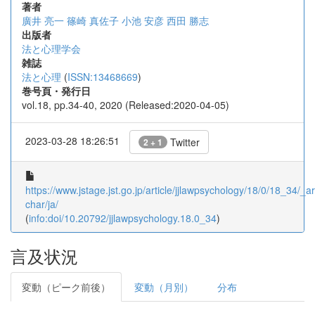
著者
廣井 亮一
篠崎 真佐子
小池 安彦
西田 勝志
出版者
法と心理学会
雑誌
法と心理
(
ISSN:13468669
)
巻号頁・発行日
vol.18, pp.34-40, 2020 (Released:2020-04-05)
2023-03-28 18:26:51
Twitter
2 + 1
https://www.jstage.jst.go.jp/article/jjlawpsychology/18/0/18_34/_art
char/ja/
(
info:doi/10.20792/jjlawpsychology.18.0_34
)
言及状況
変動（ピーク前後）
変動（月別）
分布