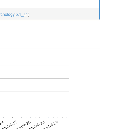
sychology.5.1_41
)
-14
023-04-17
2023-04-20
2023-04-23
2023-04-26