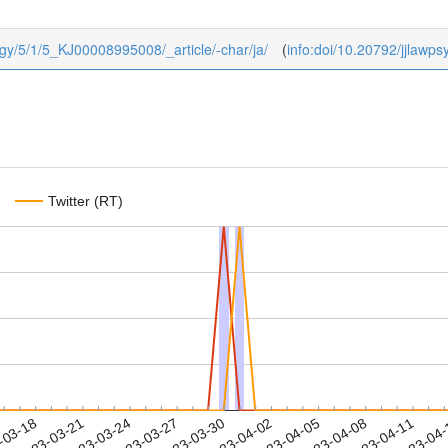
ology/5/1/5_KJ00008995008/_article/-char/ja/
(
info:doi/10.20792/jjlawp
Twitter (RT)
2023-04-08
2023-04-11
2023-04
-03-18
2
2023-03-21
2023-03-24
2023-03-27
2023-03-30
2023-04-02
2023-04-05