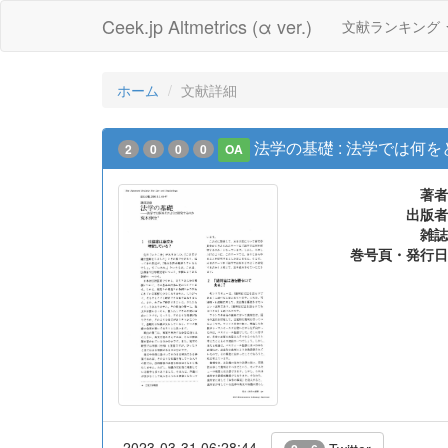
Ceek.jp Altmetrics (α ver.)
文献ランキング
ホーム
文献詳細
法学の基礎 : 法学では何
2
0
0
0
OA
著者
出版者
雑誌
巻号頁・発行日
2023-03-31 06:28:44