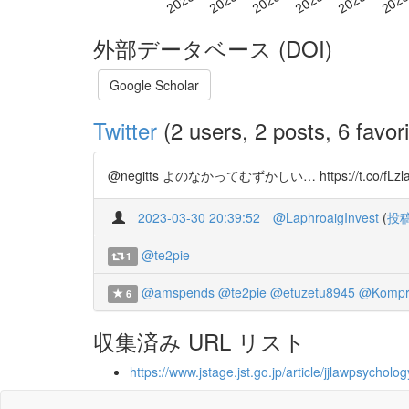
外部データベース (DOI)
Google Scholar
Twitter
(2 users, 2 posts, 6 favori
@negitts よのなかってむずかしい… https://t.co/fLzl
2023-03-30 20:39:52
@LaphroaigInvest
(
投
@te2pie
1
@amspends
@te2pie
@etuzetu8945
@Kompr
6
収集済み URL リスト
https://www.jstage.jst.go.jp/article/jjlawpsycho