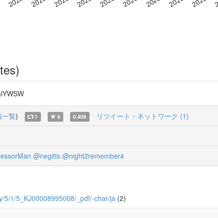
tes)
alYWSW
稿一覧
)
リツイート・ネットワーク (1)
1
6
0.408
essorMan
@negitts
@night2remember4
logy/5/1/5_KJ00008995008/_pdf/-char/ja
(2)