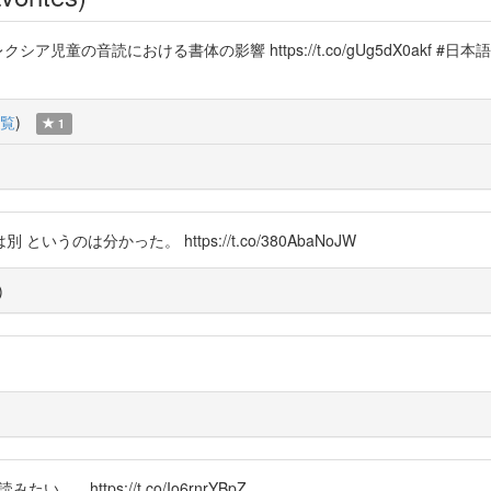
ア児童の音読における書体の影響 https://t.co/gUg5dX0akf 
覧
)
1
は分かった。 https://t.co/380AbaNoJW
)
ttps://t.co/Io6rnrYBpZ