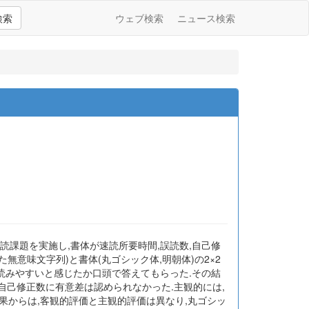
検索
ウェブ検索
ニュース検索
読課題を実施し,書体が速読所要時間,誤読数,自己修
無意味文字列)と書体(丸ゴシック体,明朝体)の2×2
に読みやすいと感じたか口頭で答えてもらった.その結
自己修正数に有意差は認められなかった.主観的には,
果からは,客観的評価と主観的評価は異なり,丸ゴシッ