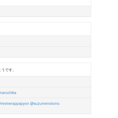
いようです。
aruchika
reviverappapyon
@suzumenotomo