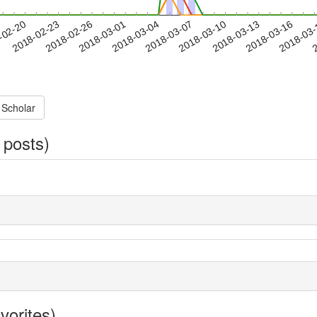
2018-03-13
2018-03-16
2018-03
-02-20
2
2018-02-23
2018-02-26
2018-03-01
2018-03-04
2018-03-07
2018-03-10
 Scholar
 posts)
vorites)