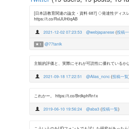
[日本語教育関連の論文・資料 687] ◇発達性ディスレクシ
https://t.co/RxlJUH0qAB
2021-12-02 07:23:53
@webjapanese
(
投稿一
@77tanik
1
主観的評価と、実際にそれが可読性に優れているかは別 というの
2021-09-18 17:22:51
@Alias_ncnc
(
投稿一覧
これかー。 https://t.co/BrdkphRn1x
2019-06-10 19:56:24
@aba3
(
投稿一覧
)
こういうのをUDフォントでも試した研究があったら読みたい。 h