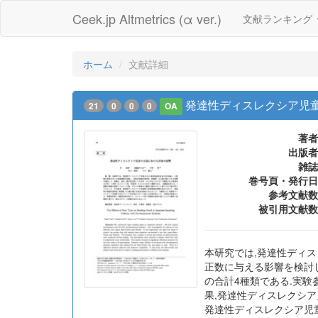
Ceek.jp Altmetrics (α ver.)
文献ランキング
ホーム
文献詳細
発達性ディスレクシア児
21
0
0
0
OA
著者
出版者
雑誌
巻号頁・発行日
参考文献数
被引用文献数
本研究では,発達性ディス
正数に与える影響を検討し
の合計4種類である.実験
果,発達性ディスレクシア
発達性ディスレクシア児