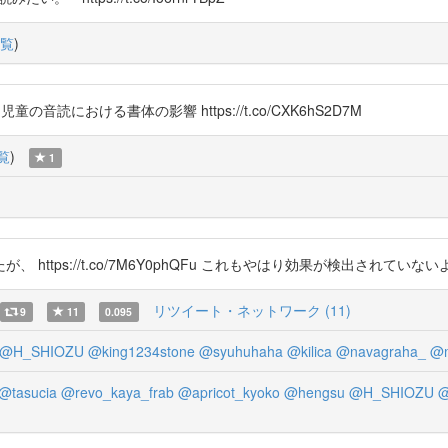
覧
)
児童の音読における書体の影響 https://t.co/CXK6hS2D7M
覧
)
1
ttps://t.co/7M6Y0phQFu これもやはり効果が検出されていな
リツイート・ネットワーク (11)
9
11
0.095
@H_SHIOZU
@king1234stone
@syuhuhaha
@kilica
@navagraha_
@m
@tasucia
@revo_kaya_frab
@apricot_kyoko
@hengsu
@H_SHIOZU
@