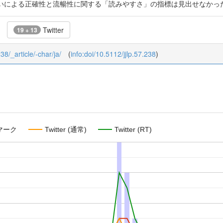
いによる正確性と流暢性に関する「読みやすさ」の指標は見出せなかった
Twitter
19 + 13
238/_article/-char/ja/
(
info:doi/10.5112/jjlp.57.238
)
マーク
Twitter (通常)
Twitter (RT)