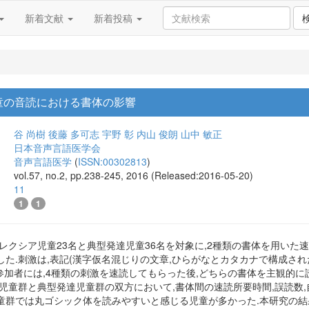
新着文献
新着投稿
童の音読における書体の影響
谷 尚樹
後藤 多可志
宇野 彰
内山 俊朗
山中 敏正
日本音声言語医学会
音声言語医学
(
ISSN:00302813
)
vol.57, no.2, pp.238-245, 2016 (Released:2016-05-20)
11
1
1
レクシア児童23名と典型発達児童36名を対象に,2種類の書体を用いた速
た.刺激は,表記(漢字仮名混じりの文章,ひらがなとカタカナで構成された
参加者には,4種類の刺激を速読してもらった後,どちらの書体を主観的
児童群と典型発達児童群の双方において,書体間の速読所要時間,誤読数,
童群では丸ゴシック体を読みやすいと感じる児童が多かった.本研究の結