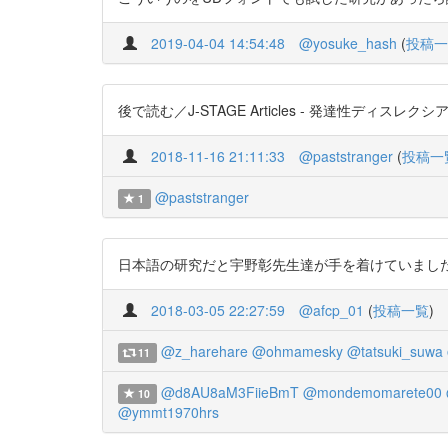
2019-04-04 14:54:48
@yosuke_hash
(
投稿一
後で読む／J-STAGE Articles - 発達性ディスレクシア
2018-11-16 21:11:33
@paststranger
(
投稿一
@paststranger
1
日本語の研究だと宇野彰先生達が手を着けていましたが、 h
2018-03-05 22:27:59
@afcp_01
(
投稿一覧
)
@z_harehare
@ohmamesky
@tatsuki_suwa
11
@d8AU8aM3FiieBmT
@mondemomarete00
10
@ymmt1970hrs