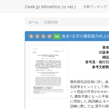
Ceek.jp Altmetrics (α ver.)
文献ランキング
ホーム
文献詳細
仮名1文字の書取能力向上
2
0
0
0
OA
著者
出版者
雑誌
巻号頁・発行日
参考文献数
慢性期失語症例に対し,仮
合語等をヒントとして用い
ント想起の可否がかかわ
た.書取可能となった平仮名
に増加した.両訓練は,
訓練に際しては,漢字の画