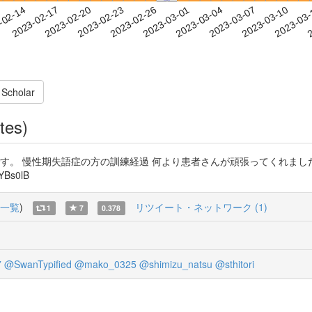
2023-03-07
2023-03-10
2023-03
-02-14
2
2023-02-17
2023-02-20
2023-02-23
2023-02-26
2023-03-01
2023-03-04
 Scholar
tes)
す。 慢性期失語症の方の訓練経過 何より患者さんが頑張ってくれまし
Bs0lB
一覧
)
リツイート・ネットワーク (1)
1
7
0.378
7
@SwanTypified
@mako_0325
@shimizu_natsu
@sthitori