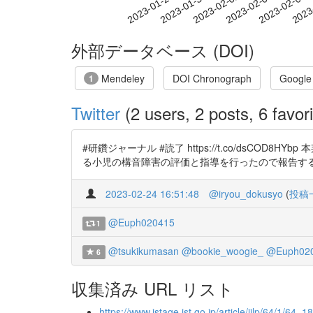
2023-02-02
2023-02-05
2023-02-08
2023
2023-01-27
2023-01-30
外部データベース (DOI)
Mendeley
DOI Chronograph
Google
1
Twitter
(2 users, 2 posts, 6 favori
#研鑽ジャーナル #読了 https://t.co/ds
る小児の構音障害の評価と指導を行ったので報告する
2023-02-24 16:51:48
@iryou_dokusyo
(
投稿
@Euph020415
1
@tsukikumasan
@bookie_woogie_
@Euph02
6
収集済み URL リスト
https://www.jstage.jst.go.jp/article/jjlp/64/1/64_18