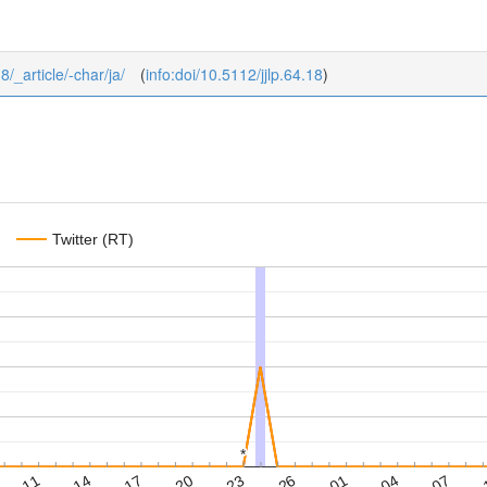
8/_article/-char/ja/
(
info:doi/10.5112/jjlp.64.18
)
Twitter (RT)
*
*