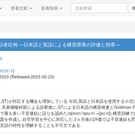
新着文献
新着投稿
話者症例 ―日本語と英語による構音障害の評価と指導―
大
302813
)
, 2023 (Released:2023-02-23)
,ST)が対応する機会も増加している.今回,英語と日本語を使用する小
鼻咽喉科医による診察後に,STによる日本語の構音検査とGoldman-F
い子音連結に誤りを認めた(spoon:/spu:n/→[pu:n]).構音訓練で
課題を作成し,自宅学習を中心に対応した.3ヵ月後の評価では子音連結も
象言語の特性を理解することも不可欠である.