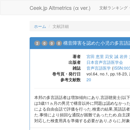
Ceek.jp Altmetrics (α ver.)
文献ランキング
ホーム
文献詳細
構音障害を認めた小児の多言語
2
0
0
0
著者
宮田 恵里
苅安 誠
岩井 
出版者
日本音声言語医学会
雑誌
音声言語医学
(
ISSN:00
巻号頁・発行日
vol.64, no.1, pp.18-23
参考文献数
20
本邦の多言語話者は増加傾向にあり,言語聴覚士(以下
は3歳11ヵ月の男児で構音以外に問題は認めなかった.耳
による自由会話で評価を行った.検査の結果,英語話者で最も多
た.事情により頻回な通院が困難であったため,自主
対応した検査用具を準備する必要があり,さらに,対