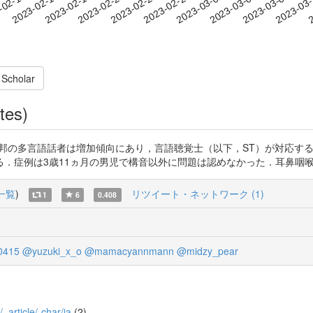
2023-03-04
2023-03-07
2023-03
-02-11
2
2023-02-14
2023-02-17
2023-02-20
2023-02-23
2023-02-26
2023-03-01
 Scholar
tes)
COD8HYbp 本邦の多言語話者は増加傾向にあり，言語聴覚士（以下，ST）
．症例は3歳11ヵ月の男児で構音以外に問題は認めなかった．耳鼻咽
一覧
)
リツイート・ネットワーク (1)
1
6
0.408
0415
@yuzuki_x_o
@mamacyannmann
@midzy_pear
/_article/-char/ja
(2)