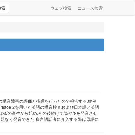
検索
ウェブ検索
ニュース検索
児の構音障害の評価と指導を行ったので報告する.症例
ristoe 2を用いた英語の構音検査および日本語と英語
は/s/の産生から始め,その後続けて/p/や/t/を発音させ
問題なく発音できた.多言語話者に介入する際は母語に