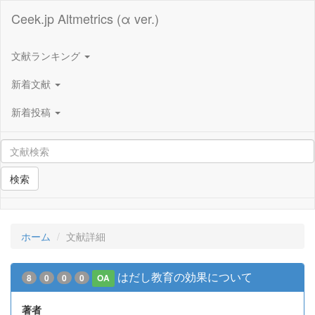
Ceek.jp Altmetrics (α ver.)
文献ランキング
新着文献
新着投稿
検索
ホーム
文献詳細
はだし教育の効果について
8
0
0
0
OA
著者