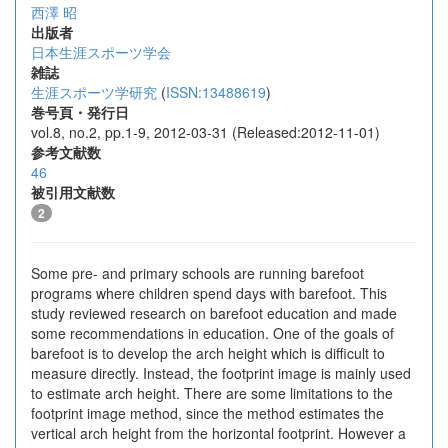
西澤 昭
出版者
日本生涯スポーツ学会
雑誌
生涯スポーツ学研究
(
ISSN:13488619
)
巻号頁・発行日
vol.8, no.2, pp.1-9, 2012-03-31 (Released:2012-11-01)
参考文献数
46
被引用文献数
2
Some pre- and primary schools are running barefoot
programs where children spend days with barefoot. This
study reviewed research on barefoot education and made
some recommendations in education. One of the goals of
barefoot is to develop the arch height which is difficult to
measure directly. Instead, the footprint image is mainly used
to estimate arch height. There are some limitations to the
footprint image method, since the method estimates the
vertical arch height from the horizontal footprint. However a