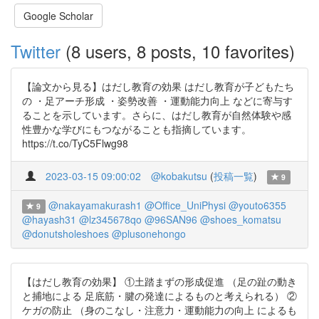
Google Scholar
Twitter
(8 users, 8 posts, 10 favorites)
【論文から見る】はだし教育の効果 はだし教育が子どもたち
の ・足アーチ形成 ・姿勢改善 ・運動能力向上 などに寄与す
ることを示しています。さらに、はだし教育が自然体験や感
性豊かな学びにもつながることも指摘しています。
https://t.co/TyC5Flwg98
2023-03-15 09:00:02
@kobakutsu
(
投稿一覧
)
9
@nakayamakurash1
@Office_UniPhysi
@youto6355
9
@hayash31
@lz345678qo
@96SAN96
@shoes_komatsu
@donutsholeshoes
@plusonehongo
【はだし教育の効果】 ①土踏まずの形成促進 （足の趾の動き
と捕地による 足底筋・腱の発達によるものと考えられる） ②
ケガの防止 （身のこなし・注意力・運動能力の向上 によるも