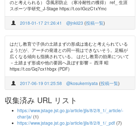
のと考えられる） ③風邪防止 （寒冷耐性の獲得） ref_ 生涯
スポーツ学研究_J-Stage https://t.co/iGczC1xYmc
2018-01-17 21:26:41
@jnkii23
(
投稿一覧
)
はだし教育で子供の土踏まずの形成は進むと考えられている
ようだが、アーチの発達との同一視はできないそう。足幅が
広くなる傾向も指摘されている。 はだし教育の効果について
－土踏まず形成や他の要因へ及ぼす影響－ 西澤 昭
https://t.co/Gq7cx1hbgx (PDF)
2017-06-19 01:25:58
@kosukemiyata
(
投稿一覧
)
収集済み URL リスト
https://www.jstage.jst.go.jp/article/jjls/8/2/8_1/_article/-
char/ja/
(1)
https://www.jstage.jst.go.jp/article/jjls/8/2/8_1/_pdf
(7)