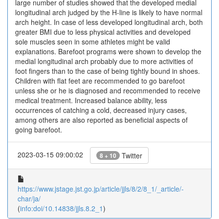
large number of studies showed that the developed medial
longitudinal arch judged by the H-line is likely to have normal
arch height. In case of less developed longitudinal arch, both
greater BMI due to less physical activities and developed
sole muscles seen in some athletes might be valid
explanations. Barefoot programs were shown to develop the
medial longitudinal arch probably due to more activities of
foot fingers than to the case of being tightly bound in shoes.
Children with flat feet are recommended to go barefoot
unless she or he is diagnosed and recommended to receive
medical treatment. Increased balance ability, less
occurrences of catching a cold, decreased injury cases,
among others are also reported as beneficial aspects of
going barefoot.
2023-03-15 09:00:02
Twitter
8 + 10
https://www.jstage.jst.go.jp/article/jjls/8/2/8_1/_article/-
char/ja/
(
info:doi/10.14838/jjls.8.2_1
)