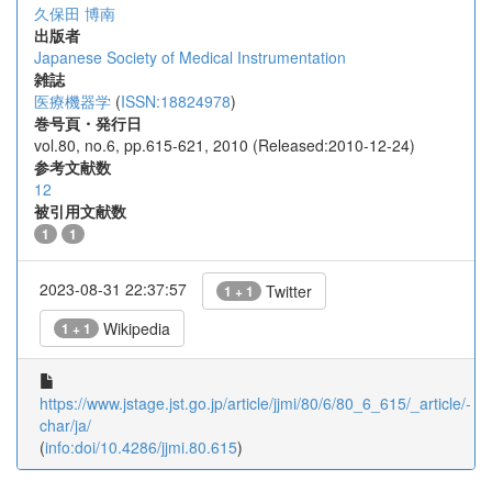
久保田 博南
出版者
Japanese Society of Medical Instrumentation
雑誌
医療機器学
(
ISSN:18824978
)
巻号頁・発行日
vol.80, no.6, pp.615-621, 2010 (Released:2010-12-24)
参考文献数
12
被引用文献数
1
1
2023-08-31 22:37:57
Twitter
1 + 1
Wikipedia
1 + 1
https://www.jstage.jst.go.jp/article/jjmi/80/6/80_6_615/_article/-
char/ja/
(
info:doi/10.4286/jjmi.80.615
)