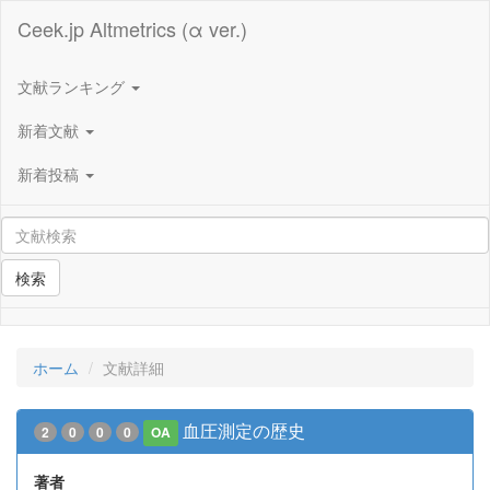
Ceek.jp Altmetrics (α ver.)
文献ランキング
新着文献
新着投稿
検索
ホーム
文献詳細
血圧測定の歴史
2
0
0
0
OA
著者