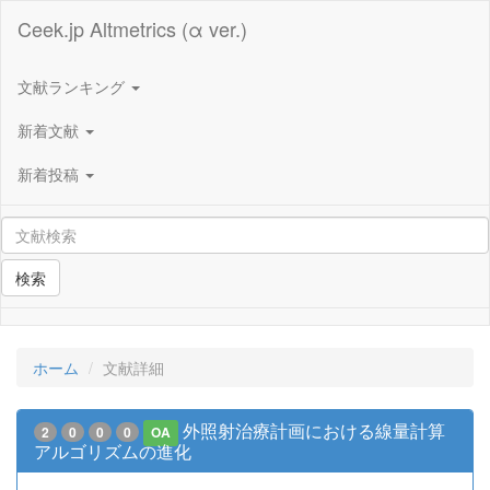
Ceek.jp Altmetrics (α ver.)
文献ランキング
新着文献
新着投稿
検索
ホーム
文献詳細
外照射治療計画における線量計算
2
0
0
0
OA
アルゴリズムの進化