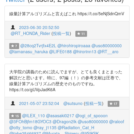
線量計算アルゴリズムと言えばこれ https://t.co/5eNjSdnQmV
2023-06-30 20:52:50
@RT_HONDA_Rider
(
投稿一覧
)
11
@28cq2Tvrjfx4E2L
@hirohiropiroaaa
@uso80000000
7
@tamanasu_haruka
@LIFE0188
@hirorinn13
@RT__aro
大学院の講義のために読んでますが、とても良くまとまった
解説だと思います。特に、97編（！）の参考文献は圧巻で、
線量計算アルゴリズムの歴史そのものですね。
https://t.co/gUVpJadK6A
2021-05-07 23:52:04
@sutsuno
(
投稿一覧
)
17
@ILEX_110
@asasaki0217
@ogi_of_spooon
15
@3FOhBjfm18GYOC3
@Dragon2Ik
@uso80000000
@raloof
@otty_tomo
@ray_j1135
@Radiation_Cat_H
@tabe25466937
@Murata__Shigeru
@YSIKSK