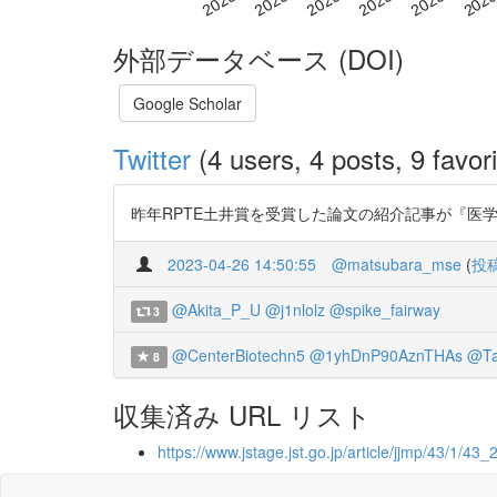
外部データベース (DOI)
Google Scholar
Twitter
(4 users, 4 posts, 9 favori
昨年RPTE土井賞を受賞した論文の紹介記事が『医学物理』誌
2023-04-26 14:50:55
@matsubara_mse
(
投
@Akita_P_U
@j1nlolz
@spike_fairway
3
@CenterBiotechn5
@1yhDnP90AznTHAs
@Ta
8
収集済み URL リスト
https://www.jstage.jst.go.jp/article/jjmp/43/1/43_2