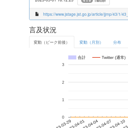
Twitter
4 + 9
https://www.jstage.jst.go.jp/article/jjmp/43/1/43_
言及状況
変動（ピーク前後）
変動（月別）
分布
合計
Twitter (通常)
3
2
1
0
2023-04-04
2023-04-07
2023-04-10
2023
2023-03-29
2023-04-01