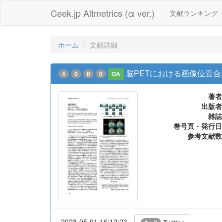
Ceek.jp Altmetrics (α ver.)
文献ランキング
ホーム
文献詳細
脳PETにおける画像位置
4
0
0
0
OA
著者
出版者
雑誌
巻号頁・発行日
参考文献数
2023-05-01 16:12:23