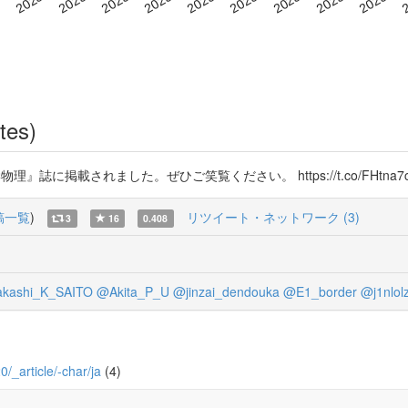
tes)
に掲載されました。ぜひご笑覧ください。 https://t.co/FHtna7c
稿一覧
)
リツイート・ネットワーク (3)
3
16
0.408
kashi_K_SAITO
@Akita_P_U
@jinzai_dendouka
@E1_border
@j1nlol
0/_article/-char/ja
(4)