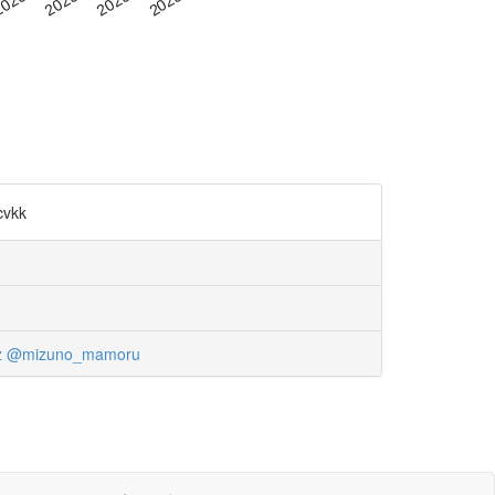
vkk
z
@mizuno_mamoru