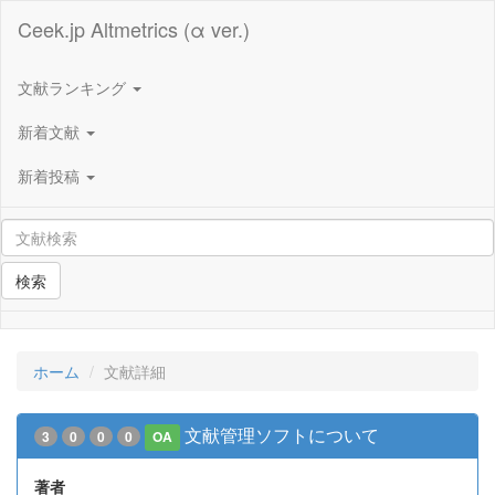
Ceek.jp Altmetrics (α ver.)
文献ランキング
新着文献
新着投稿
検索
ホーム
文献詳細
文献管理ソフトについて
3
0
0
0
OA
著者