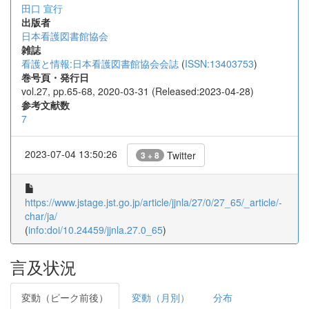
田口 宣行
出版者
日本看護図書館協会
雑誌
看護と情報:日本看護図書館協会会誌
(
ISSN:13403753
)
巻号頁・発行日
vol.27, pp.65-68, 2020-03-31 (Released:2023-04-28)
参考文献数
7
2023-07-04 13:50:26
Twitter
3 + 8
https://www.jstage.jst.go.jp/article/jjnla/27/0/27_65/_article/-
char/ja/
(
info:doi/10.24459/jjnla.27.0_65
)
言及状況
変動（ピーク前後）
変動（月別）
分布