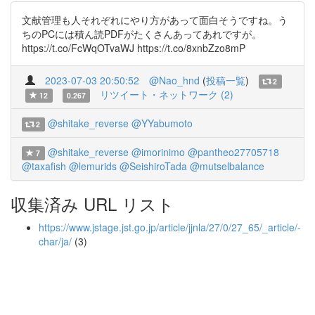
文献管理も人それぞれにやり方があって面白そうですね。う
ちのPCには積ん読PDFがたくさんあってあれですが。
https://t.co/FcWqOTvaWJ https://t.co/8xnbZzo8mP
2023-07-03 20:50:52
@Nao_hnd
(
投稿一覧
)
2
リツイート・ネットワーク (2)
12
0.267
@shitake_reverse
@YYabumoto
2
@shitake_reverse
@imorinimo
@pantheo27705718
7
@taxafish
@lemurids
@SeishiroTada
@mutselbalance
収集済み URL リスト
https://www.jstage.jst.go.jp/article/jjnla/27/0/27_65/_article/-
char/ja/
(3)