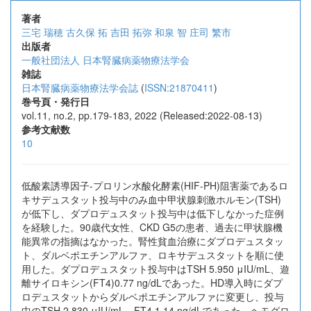
著者
三宅 瑞穂
古久保 拓
吉田 拓弥
和泉 智
庄司 繁市
出版者
一般社団法人 日本腎臓病薬物療法学会
雑誌
日本腎臓病薬物療法学会誌
(
ISSN:21870411
)
巻号頁・発行日
vol.11, no.2, pp.179-183, 2022 (Released:2022-08-13)
参考文献数
10
低酸素誘導因子-プロリン水酸化酵素(HIF-PH)阻害薬であるロ
キサデュスタット投与中のみ血中甲状腺刺激ホルモン(TSH)
が低下し、ダプロデュスタット投与中は低下しなかった症例
を経験した。90歳代女性、CKD G5の患者、過去に甲状腺機
能異常の指摘はなかった。腎性貧血治療にダプロデュスタッ
ト、ダルベポエチンアルファ、ロキサデュスタットを順に使
用した。ダプロデュスタット投与中はTSH 5.950 μIU/mL、遊
離サイロキシン(FT4)0.77 ng/dLであった。HD導入時にダプ
ロデュスタットからダルベポエチンアルファに変更し、投与
中のTSH 2.830 μIU/mL、FT4 1.14 ng/dLであった。ヘモグロ