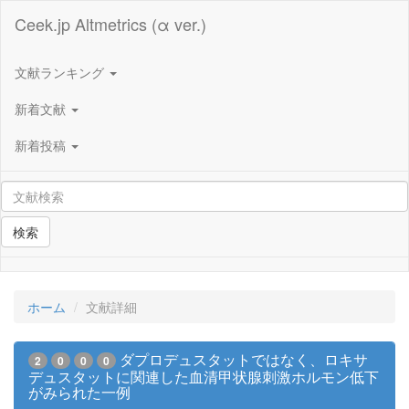
Ceek.jp Altmetrics (α ver.)
文献ランキング
新着文献
新着投稿
検索
ホーム
文献詳細
ダプロデュスタットではなく、ロキサ
2
0
0
0
デュスタットに関連した血清甲状腺刺激ホルモン低下
がみられた一例