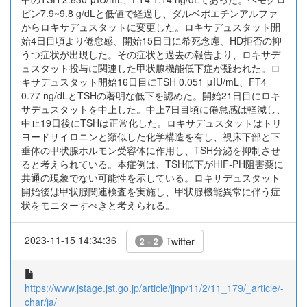
ビン7.9~9.8 g/dLと低値で経過し、ダルベポエチンアルファ
からロキサデュスタットに変更した。ロキサデュスタット開
始4日目頃より倦怠感、開始15日目に希死念慮、HD拒否の抑
うつ症状が出現した。その症状と過去の報告より、ロキサデ
ュスタット投与に関連した甲状腺機能低下症が疑われた。ロ
キサデュスタット開始16日目にTSH 0.051 μIU/mL、FT4
0.77 ng/dLとTSHの著明な低下を認めた。開始21日目にロキ
サデュスタットを中止した。中止7日目頃に倦怠感は軽減し、
中止19日後にTSHは正常化した。ロキサデュスタットはトリ
ヨードサイロニンと類似した化学構造を有し、視床下部と下
垂体の甲状腺ホルモン受容体に作用し、TSH分泌を抑制させ
ると考えられている。本症例は、TSH低下がHIF-PH阻害薬に
共通の現象でない可能性を示している。ロキサデュスタット
開始後は甲状腺関連検査を実施し、甲状腺機能異常に伴う症
状をモニターすべきと考えられる。
2023-11-15 14:34:36
Twitter
2 + 2
https://www.jstage.jst.go.jp/article/jjnp/11/2/11_179/_article/-
char/ja/