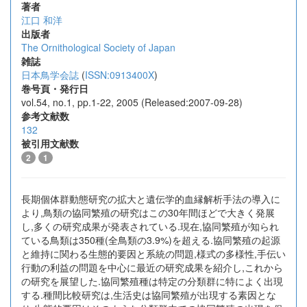
著者
江口 和洋
出版者
The Ornithological Society of Japan
雑誌
日本鳥学会誌
(
ISSN:0913400X
)
巻号頁・発行日
vol.54, no.1, pp.1-22, 2005 (Released:2007-09-28)
参考文献数
132
被引用文献数
2
1
長期個体群動態研究の拡大と遺伝学的血縁解析手法の導入に
より,鳥類の協同繁殖の研究はこの30年間ほどで大きく発展
し,多くの研究成果が発表されている.現在,協同繁殖が知られ
ている鳥類は350種(全鳥類の3.9%)を超える.協同繁殖の起源
と維持に関わる生態的要因と系統の問題,様式の多様性,手伝い
行動の利益の問題を中心に最近の研究成果を紹介し,これから
の研究を展望した.協同繁殖種は特定の分類群に特によく出現
する.種間比較研究は,生活史は協同繁殖が出現する素因とな