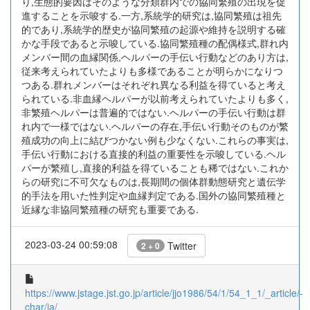
り,生態的要因はそのような分類群内での協同繁殖の出現を促
進することを示唆する.一方,系統学的研究は,協同繁殖は祖先
的であり,系統学的歴史が協同繁殖の起源や維持を説明する確
かな手段であると示唆している.協同繁殖種の配偶様式,群れ内
メンバー間の血縁関係,ヘルパーの手伝い行動などのあり方は,
従来考えられていたよりも多様であることが明らかになりつ
つある.群れメンバーはそれぞれ異なる利益を得ていると考え
られている.非血縁ヘルパーが以前考えられていたよりも多く,
非繁殖ヘルパーは普遍的ではない.ヘルパーの手伝い行動は群
れ内で一様ではない.ヘルパーの存在,手伝い行動そのものが繁
殖成功の向上に結びつかない例も少なくない.これらの事実は,
手伝い行動における直接的利益の重要性を示唆している.ヘル
パーが繁殖し,直接的利益を得ていることも稀ではない.これか
らの研究に不可欠なものは,長期間の個体群動態研究と遺伝学
的手法を用いた性判定や血縁判定である.国外の協同繁殖種と
近縁な非協同繁殖種の研究も重要である.
2023-03-24 00:59:08
Twitter
2 + 0
https://www.jstage.jst.go.jp/article/jjo1986/54/1/54_1_1/_article/-
char/ja/