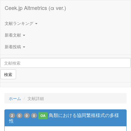
Ceek.jp Altmetrics (α ver.)
文献ランキング
新着文献
新着投稿
検索
ホーム
文献詳細
鳥類における協同繁殖様式の多様
2
0
0
0
OA
性